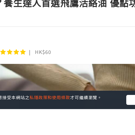
？養生達人首選飛鷹活絡油 優點
HK$60
您同意接受本網站之
私隱政策和使用條款
才可繼續瀏覽。