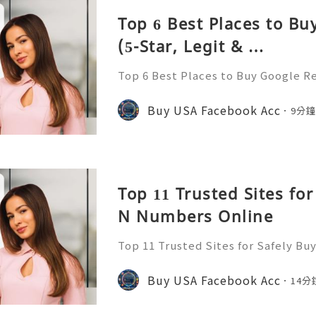
Top 6 Best Places to B
(5-Star, Legit & …
Top 6 Best Places to Buy Google R
Buy Google Reviews Introduction I
omy, public review systems act as c
Buy USA Facebook Acc
9分
consumer decision-mak
Top 11 Trusted Sites for
N Numbers Online
Top 11 Trusted Sites for Safely B
Buy SSN Numbers Introduction In 
nal identification frameworks serve
Buy USA Facebook Acc
14分
astructure for civic parti