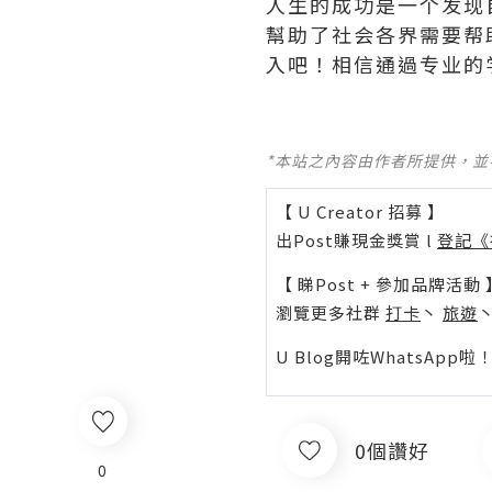
人生的成功是一个发现
幫助了社会各界需要帮
入吧！相信通過专业的
*本站之內容由作者所提供，
【 U Creator 招募 】
出Post賺現金獎賞 l
登記《
【 睇Post + 參加品牌活動 
瀏覽更多社群
打卡
丶
旅遊
U Blog開咗WhatsAp
0個讚好
0