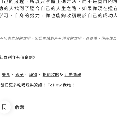
自己的过程，所以要掌握正确方法，而不是盲目的
助的人找到了適合自己的人生之路，如果你現在還
学习，自身的努力，你也能夠收穫屬於自己的成功
並不代表本站的立場。因此本站對所有博客的立場、真實性、準確性
社群創作有價企劃》
】
丶
美食
丶
親子
丶
寵物
丶
扮靚攻略
及
活動情報
p啦！發掘更多吃喝玩樂資訊！
Follow 我哋
！
收藏