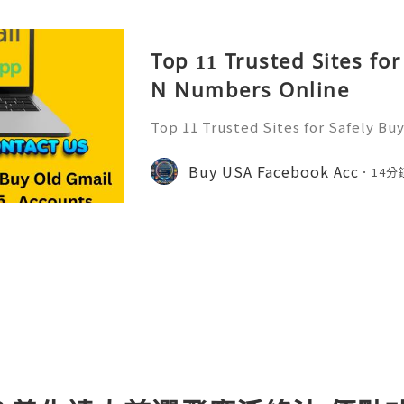
Top 11 Trusted Sites for
N Numbers Online
Top 11 Trusted Sites for Safely B
Buy SSN Numbers Introduction In 
nal identification frameworks serve
Buy USA Facebook Acc
14分
astructure for civic parti