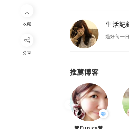
生活記
收藏
過好每一
分享
推薦博客
LoveCath 夏沫
♥Eunice♥