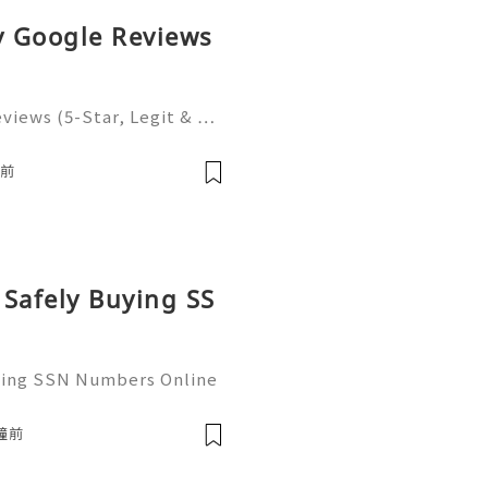
uy Google Reviews
eviews (5-Star, Legit & …
n the modern digital econ
ritical infrastructure for
鐘前
 Safely Buying SS
uying SSN Numbers Online
the United States, perso
 as the foundational infr
鐘前