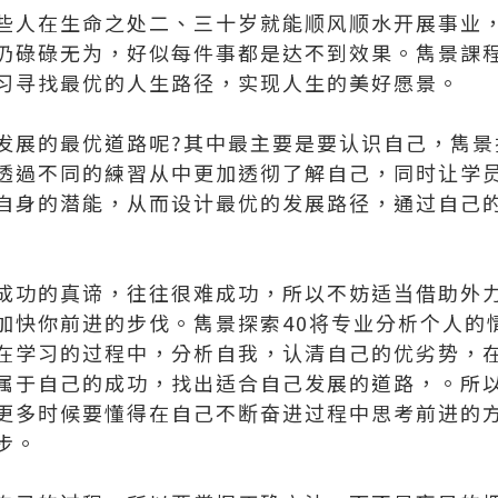
些人在生命之处二、三十岁就能顺风顺水开展事业
仍碌碌无为，好似每件事都是达不到效果。雋景課
习寻找最优的人生路径，实现人生的美好愿景。
发展的最优道路呢?其中最主要是要认识自己，雋景
透過不同的練習从中更加透彻了解自己，同时让学
自身的潜能，从而设计最优的发展路径，通过自己
成功的真谛，往往很难成功，所以不妨适当借助外
加快你前进的步伐。雋景探索40将专业分析个人的
在学习的过程中，分析自我，认清自己的优劣势，
属于自己的成功，找出适合自己发展的道路，。所
更多时候要懂得在自己不断奋进过程中思考前进的
步。