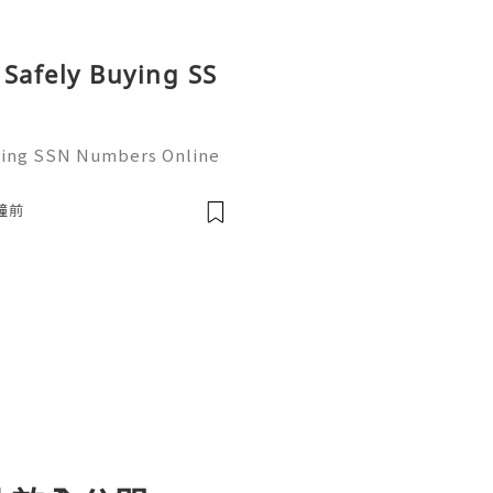
 Safely Buying SS
uying SSN Numbers Online
the United States, perso
 as the foundational infr
鐘前