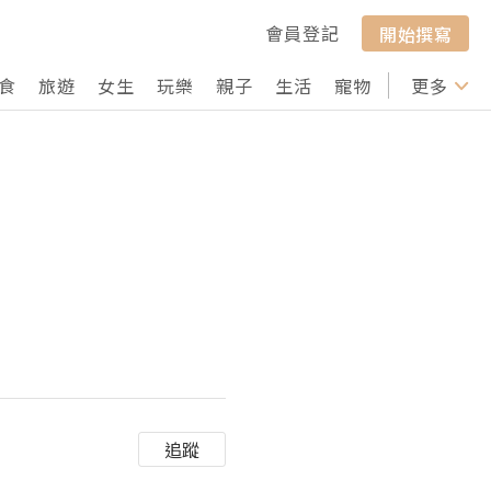
會員登記
開始撰寫
食
旅遊
女生
玩樂
親子
生活
寵物
行山
更多
打卡
追蹤