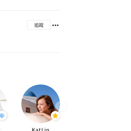
追蹤
杜
KatLin
Missmiki 米奇小姐