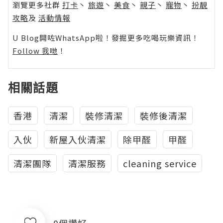
瀏覽更多社群
打卡
丶
旅遊
丶
美食
丶
親子
丶
寵物
丶
扮靚
攻略
及
活動情報
U Blog開咗WhatsApp啦！發掘更多吃喝玩樂資訊！
Follow 我哋
！
相關話題
香港
清潔
裝修清潔
裝修後清潔
入伙
新屋入伙清潔
除甲醛
甲醛
清潔團隊
清潔服務
cleaning service
0個讚好