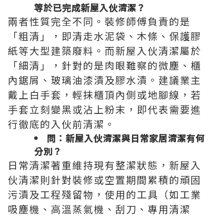
等於已完成新屋入伙清潔？
兩者性質完全不同。裝修師傅負責的是
「粗清」，即清走水泥袋、木條、保護膠
紙等大型建築廢料。而新屋入伙清潔屬於
「細清」，針對的是肉眼難察的微塵、櫃
內鋸屑、玻璃油漆漬及膠水漬。建議業主
戴上白手套，輕抹櫃頂內側或地腳線，若
手套立刻變黑或沾上粉末，即代表需要進
行徹底的入伙前清潔。
問：新屋入伙清潔與日常家居清潔有何
分別？
日常清潔著重維持現有整潔狀態，新屋入
伙清潔則針對裝修或空置期間累積的頑固
污漬及工程殘留物，使用的工具（如工業
吸塵機、高溫蒸氣機、刮刀、專用清潔