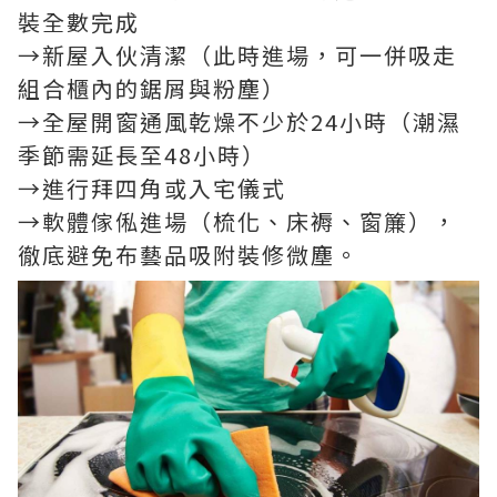
裝全數完成
→新屋入伙清潔（此時進場，可一併吸走
組合櫃內的鋸屑與粉塵）
→全屋開窗通風乾燥不少於24小時（潮濕
季節需延長至48小時）
→進行拜四角或入宅儀式
→軟體傢俬進場（梳化、床褥、窗簾），
徹底避免布藝品吸附裝修微塵。