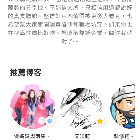
藏款的分享控。不迷信大牌，只相信用過都說好
的真實體驗。堅信好東西值得被更多人看見，也
希望幫大家避開消費陷阱和職場坑窪。如果你也
在找高性價比好物、想瞭解靠譜企業，關注我就
對了～
推薦博客
點滴
儍媽媽與兩隻小魔怪之家
艾米莉