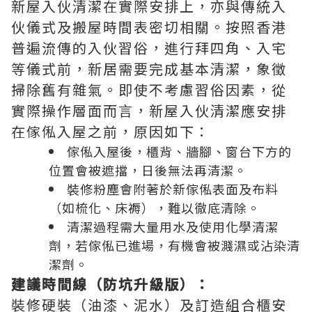
新屋入伙清潔在實際安排上，亦與傳統入
伙儀式及搬屋時間表密切相關。按照香港
普遍流傳的入伙習俗，進行拜四角、入宅
等儀式前，新居需要完成基本清潔，象徵
掃除舊有雜氣。即使不考慮習俗因素，從
實際操作層面而言，新屋入伙清潔應安排
在傢俬入屋之前，原因如下：
傢俬入屋後，櫃背、牆腳、窗台下方的
位置會被遮擋，日後無法再清潔。
裝修粉塵會附著於新傢俬表面及布料
（如梳化、床褥），難以徹底清除。
清潔過程需大量用水及使用化學清潔
劑，若傢俬已進場，有機會被濺濕或沾染清
潔劑。
建議時間線（防坑升級版）：
裝修硬裝（油漆、泥水）及訂造組合櫃安