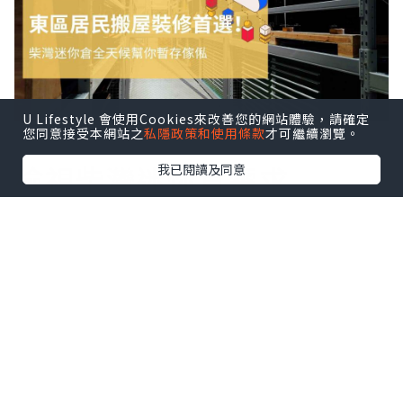
U Lifestyle 會使用Cookies來改善您的網站體驗，請確定
您同意接受本網站之
私隱政策和使用條款
才可繼續瀏覽。
檢視柴灣迷你倉需求
我已閱讀及同意
以下歸納三個最常見且適合選用柴灣迷你
倉的具體情境：
1.裝修清場
石材切割與油漆產生的微細粉塵穿透力極
強，容易滲入梳化皮革與木傢俬微孔，事
後深層清潔甚至修復的費用，往往高於短
期租倉成本。