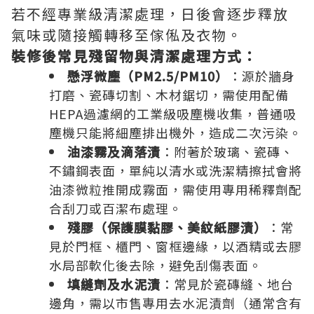
若不經專業級清潔處理，日後會逐步釋放
氣味或隨接觸轉移至傢俬及衣物。
裝修後常見殘留物與清潔處理方式：
懸浮微塵（PM2.5/PM10）
：源於牆身
打磨、瓷磚切割、木材鋸切，需使用配備
HEPA過濾網的工業級吸塵機收集，普通吸
塵機只能將細塵排出機外，造成二次污染。
油漆霧及滴落漬
：附著於玻璃、瓷磚、
不鏽鋼表面，單純以清水或洗潔精擦拭會將
油漆微粒推開成霧面，需使用專用稀釋劑配
合刮刀或百潔布處理。
殘膠（保護膜黏膠、美紋紙膠漬）
：常
見於門框、櫃門、窗框邊緣，以酒精或去膠
水局部軟化後去除，避免刮傷表面。
填縫劑及水泥漬
：常見於瓷磚縫、地台
邊角，需以市售專用去水泥漬劑（通常含有