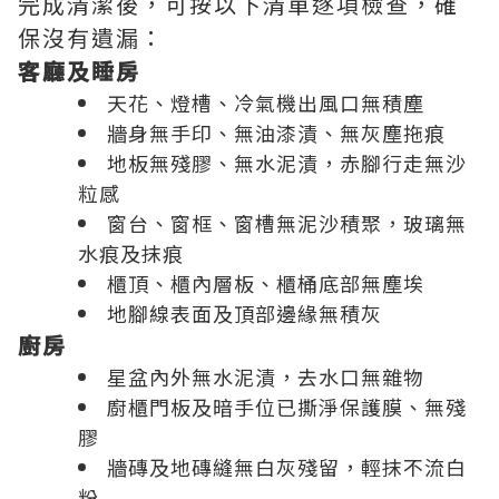
完成清潔後，可按以下清單逐項檢查，確
保沒有遺漏：
客廳及睡房
天花、燈槽、冷氣機出風口無積塵
牆身無手印、無油漆漬、無灰塵拖痕
地板無殘膠、無水泥漬，赤腳行走無沙
粒感
窗台、窗框、窗槽無泥沙積聚，玻璃無
水痕及抹痕
櫃頂、櫃內層板、櫃桶底部無塵埃
地腳線表面及頂部邊緣無積灰
廚房
星盆內外無水泥漬，去水口無雜物
廚櫃門板及暗手位已撕淨保護膜、無殘
膠
牆磚及地磚縫無白灰殘留，輕抹不流白
粉