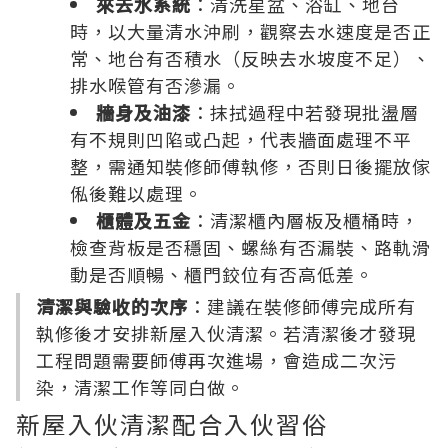
來去水系統
：清洗星盆、浴缸、地台
時，以大量清水沖刷，觀察去水速度是否正
常、地台有否積水（反映去水坡度不足）、
排水喉管有否滲漏。
牆身及油漆
：抹拭過程中若發現批盪層
有不規則凹陷或凸起，代表牆面處理不平
整，需通知裝修師傅執修，否則日後擺放傢
俬後難以處理。
櫃體及五金
：清潔櫃內層板及櫃桶時，
檢查背板是否穩固、螺絲有否漏裝、路軌滑
動是否順暢、櫃門鉸位有否高低差。
清潔與驗收的次序
：建議在裝修師傅完成所有
執修後才安排新屋入伙清潔。若清潔後才發現
工程問題需要師傅再次進場，會造成二次污
染，清潔工作等同白做。
新屋入伙清潔配合入伙習俗