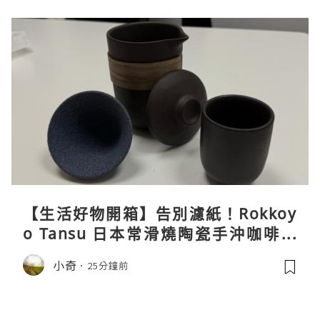
【生活好物開箱】告別濾紙！Rokkoy
o Tansu 日本常滑燒陶瓷手沖咖啡組
親身試用＆真實評價
小奇
25分鐘前