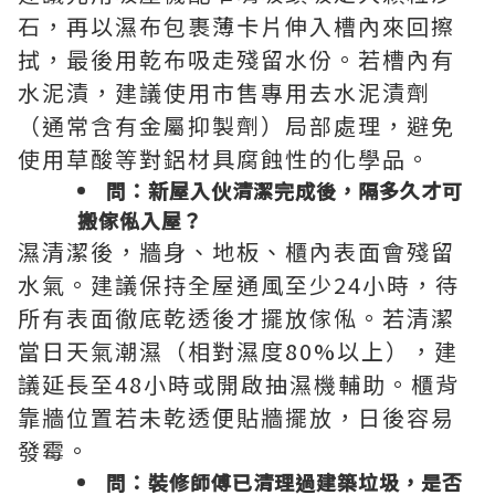
石，再以濕布包裹薄卡片伸入槽內來回擦
拭，最後用乾布吸走殘留水份。若槽內有
水泥漬，建議使用市售專用去水泥漬劑
（通常含有金屬抑製劑）局部處理，避免
使用草酸等對鋁材具腐蝕性的化學品。
問：新屋入伙清潔完成後，隔多久才可
搬傢俬入屋？
濕清潔後，牆身、地板、櫃內表面會殘留
水氣。建議保持全屋通風至少24小時，待
所有表面徹底乾透後才擺放傢俬。若清潔
當日天氣潮濕（相對濕度80%以上），建
議延長至48小時或開啟抽濕機輔助。櫃背
靠牆位置若未乾透便貼牆擺放，日後容易
發霉。
問：裝修師傅已清理過建築垃圾，是否