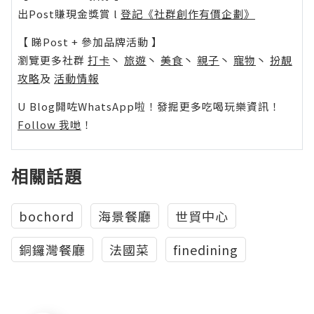
出Post賺現金獎賞 l
登記《社群創作有價企劃》
【 睇Post + 參加品牌活動 】
瀏覽更多社群
打卡
丶
旅遊
丶
美食
丶
親子
丶
寵物
丶
扮靚
攻略
及
活動情報
U Blog開咗WhatsApp啦！發掘更多吃喝玩樂資訊！
Follow 我哋
！
相關話題
bochord
海景餐廳
世貿中心
銅鑼灣餐廳
法國菜
finedining