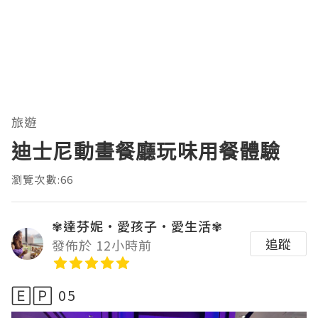
旅遊
迪士尼動畫餐廳玩味用餐體驗
瀏覽次數:66
✾達芬妮•愛孩子•愛生活✾
追蹤
發佈於 12小時前
🄴🄿 05