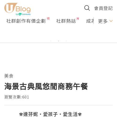
會員登記
社群創作有價企劃
社群熱話
成為U Creato
更多
美食
海景古典風悠閒商務午餐
瀏覽次數:601
✾達芬妮•愛孩子•愛生活✾