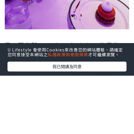
另一間參與Rotational Dining 的餐廳
U Lifestyle 會使用Cookies來改善您的網站體驗，請確定
Animator’s Table 。
您同意接受本網站之
私隱政策和使用條款
才可繼續瀏覽。
點擊圖片放大
我已閱讀及同意
+2
᪥這間餐廳是為慶祝迪士尼和皮克斯動畫的
遺產。以優雅的黑白轉變為充滿活力的全