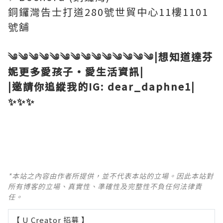
銅鑼灣告士打道280號世貿中心11樓1101
號舖
༄༄༄༄༄༄༄༄༄༄༄༄༄༄|想知道達芬
妮更多愛孩子·愛生活資訊|
|邀請你追縱我的IG: dear_daphne1|
✨✨✨
*本站之內容由作者所提供，並不代表本站的立場。因此本站對
所有博客的立場、真實性、準確性及完整性不負任何法律責
任。
【 U Creator 招募 】