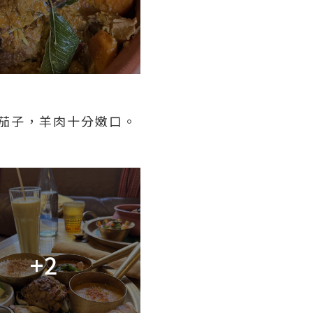
和茄子，羊肉十分嫩口。
+2