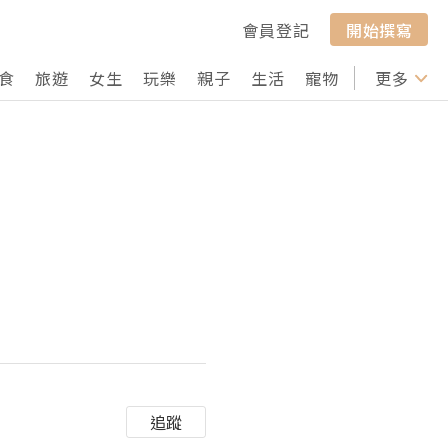
會員登記
開始撰寫
食
旅遊
女生
玩樂
親子
生活
寵物
行山
更多
打卡
追蹤