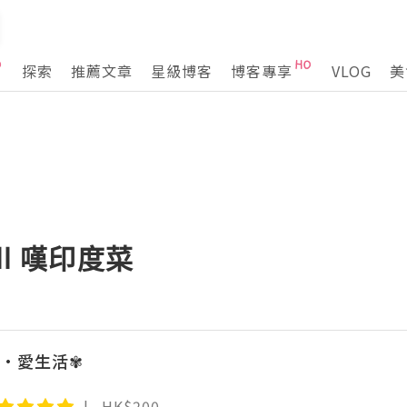
探索
推薦文章
星級博客
博客專享
VLOG
美
ll 嘆印度菜
•愛生活✾
HK$200