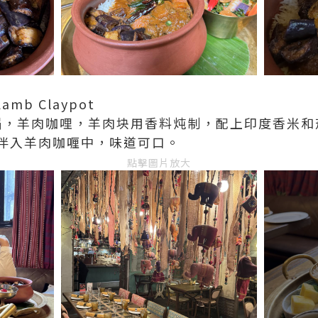
Lamb Claypot
肉砂锅，羊肉咖哩，羊肉块用香料炖制，配上印度香米
伴入羊肉咖喱中，味道可口。
點擊圖片放大