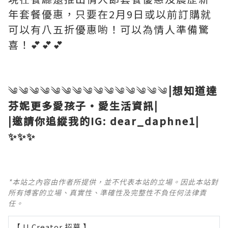
年套餐優惠，只要在2月9日或以前訂購就
可以有八五折優惠喲！可以為情人準備驚
喜！💕💕💕
༄༄༄༄༄༄༄༄༄༄༄༄༄༄༄
|想知道達
芬妮更多愛孩子·愛生活資訊|
|邀請你追縱我的IG: dear_daphne1|
✨✨✨
*本站之內容由作者所提供，並不代表本站的立場。因此本站對
所有博客的立場、真實性、準確性及完整性不負任何法律責
任。
【 U Creator 招募 】