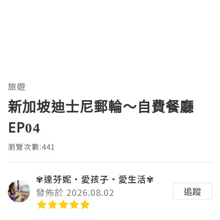
旅遊
新加坡迪士尼郵輪～自費餐廳
EP04
瀏覽次數:441
✾達芬妮•愛孩子•愛生活✾
追蹤
發佈於 2026.08.02