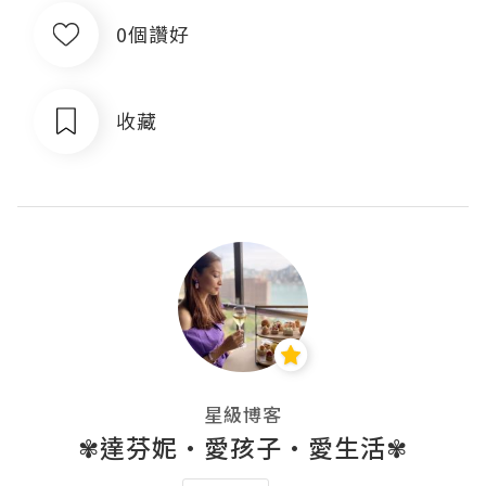
0個讚好
收藏
星級博客
✾達芬妮•愛孩子•愛生活✾