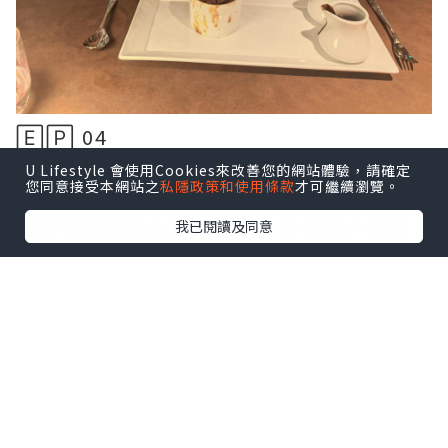
🄴🄿 04
᪥在迪士尼郵輪中的餐飲很豐富,最大特色
U Lifestyle 會使用Cookies來改善您的網站體驗，請確定
您同意接受本網站之
私隱政策和使用條款
才可繼續瀏覽。
當然是每間餐廳也有主題食品，沉迷迪士
尼粉絲的我無比高興興奮，首先想介紹這
我已閱讀及同意
間自費餐廳
Palo Trattoria。
點擊圖片放大
+8