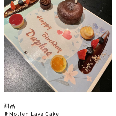
甜品
❥Molten Lava Cake