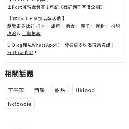
出Post賺現金獎賞 l
登記《社群創作有價企劃》
【 睇Post + 參加品牌活動 】
瀏覽更多社群
打卡
丶
旅遊
丶
美食
丶
親子
丶
寵物
丶
扮靚
攻略
及
活動情報
U Blog開咗WhatsApp啦！發掘更多吃喝玩樂資訊！
Follow 我哋
！
相關話題
下午茶
西餐
甜品
Hkfood
hkfoodie