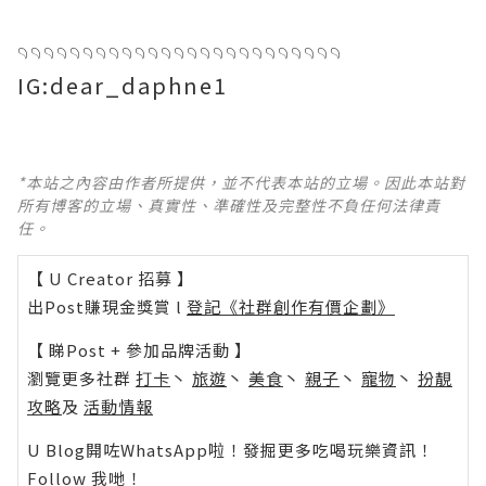
𓄹𓄹𓄹𓄹𓄹𓄹𓄹𓄹𓄹𓄹𓄹𓄹𓄹𓄹𓄹𓄹𓄹𓄹𓄹𓄹𓄹𓄹𓄹𓄹𓄹
IG:dear_daphne1
*本站之內容由作者所提供，並不代表本站的立場。因此本站對
所有博客的立場、真實性、準確性及完整性不負任何法律責
任。
【 U Creator 招募 】
出Post賺現金獎賞 l
登記《社群創作有價企劃》
【 睇Post + 參加品牌活動 】
瀏覽更多社群
打卡
丶
旅遊
丶
美食
丶
親子
丶
寵物
丶
扮靚
攻略
及
活動情報
U Blog開咗WhatsApp啦！發掘更多吃喝玩樂資訊！
Follow 我哋
！