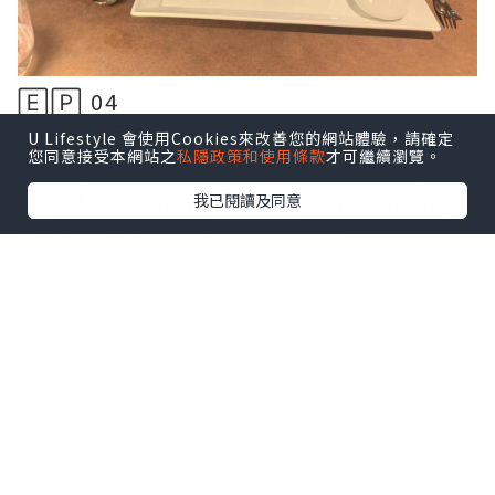
🄴🄿 04
᪥在迪士尼郵輪中的餐飲很豐富,最大特色
U Lifestyle 會使用Cookies來改善您的網站體驗，請確定
您同意接受本網站之
私隱政策和使用條款
才可繼續瀏覽。
當然是每間餐廳也有主題食品，沉迷迪士
尼粉絲的我無比高興興奮，首先想介紹這
我已閱讀及同意
間自費餐廳
Palo Trattoria。
點擊圖片放大
+8
᪥這是最負盛名的經典高質意大利餐廳，主