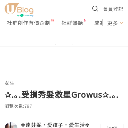
會員登記
社群創作有價企劃
社群熱話
成為U Creato
更多
女生
✰.｡.受損秀髮救星Growus✰.｡.
瀏覽次數:797
✾達芬妮•愛孩子•愛生活✾