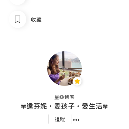
收藏
星級博客
✾達芬妮•愛孩子•愛生活✾
追蹤