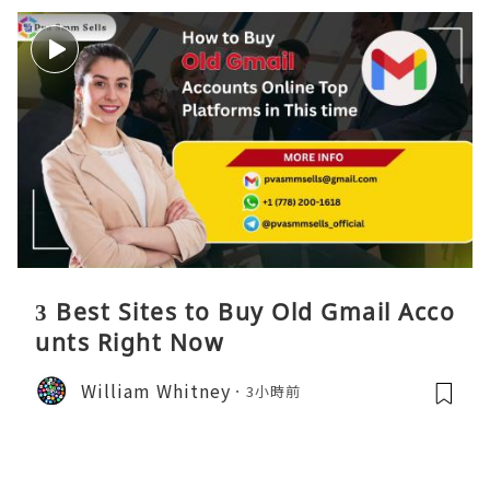
3 Best Sites to Buy Old Gmail Acco
unts Right Now
William Whitney
3小時前