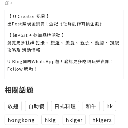
任。
【 U Creator 招募 】
出Post賺現金獎賞 l
登記《社群創作有價企劃》
【 睇Post + 參加品牌活動 】
瀏覽更多社群
打卡
丶
旅遊
丶
美食
丶
親子
丶
寵物
丶
扮靚
攻略
及
活動情報
U Blog開咗WhatsApp啦！發掘更多吃喝玩樂資訊！
Follow 我哋
！
相關話題
放題
自助餐
日式料理
和牛
hk
hongkong
hkig
hkiger
hkigers