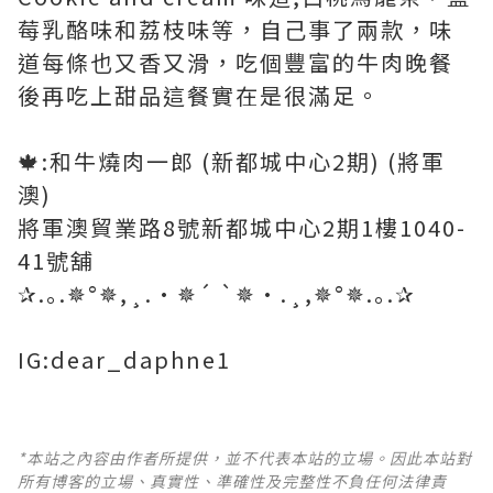
莓乳酪味和荔枝味等，自己事了兩款，味
道每條也又香又滑，吃個豐富的牛肉晚餐
後再吃上甜品這餐實在是很滿足。
🍁:和牛燒肉一郎 (新都城中心2期) (將軍
澳)
將軍澳貿業路8號新都城中心2期1樓1040-
41號舖
✰.｡.✵°✵,¸.•✵´ `✵•.¸,✵°✵.｡.✰
IG:dear_daphne1
*本站之內容由作者所提供，並不代表本站的立場。因此本站對
所有博客的立場、真實性、準確性及完整性不負任何法律責