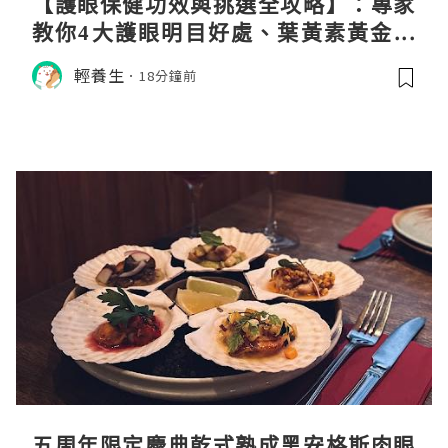
【護眼保健功效與挑選全攻略】：專家
教你4大護眼明目好處、葉黃素黃金比
例與挑選秘訣
輕養生
18分鐘前
五周年限定慶典乾式熟成黑安格斯肉眼