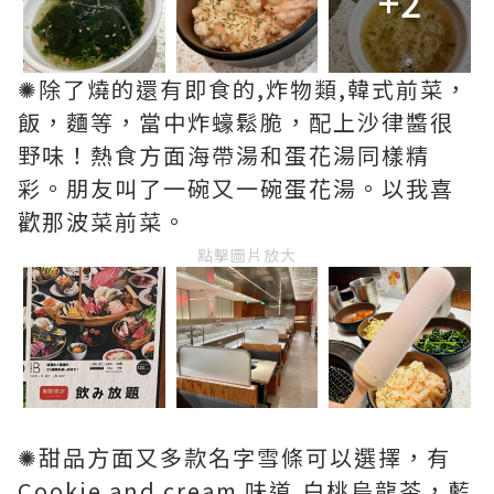
+2
✺除了燒的還有即食的,炸物類,韓式前菜，
飯，麵等，當中炸蠔鬆脆，配上沙律醬很
野味！熱食方面海帶湯和蛋花湯同樣精
彩。朋友叫了一碗又一碗蛋花湯。以我喜
歡那波菜前菜。
點擊圖片放大
✺甜品方面又多款名字雪條可以選擇，有
Cookie and cream 味道,白桃烏龍茶，藍