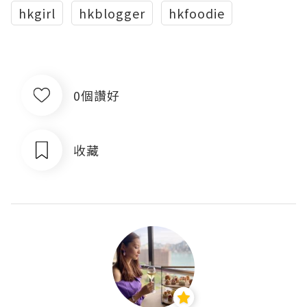
hkgirl
hkblogger
hkfoodie
0個讚好
收藏