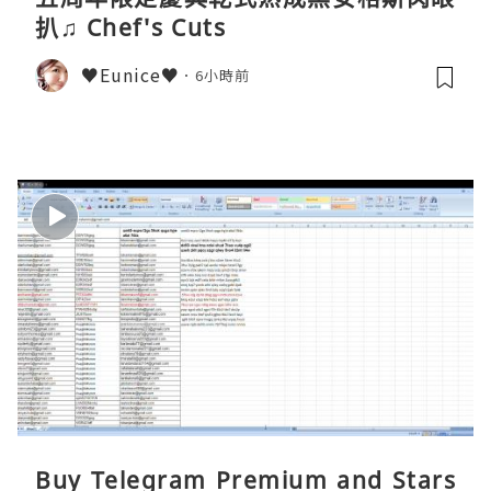
扒♫ Chef's Cuts
♥Eunice♥
6小時前
Buy Telegram Premium and Stars