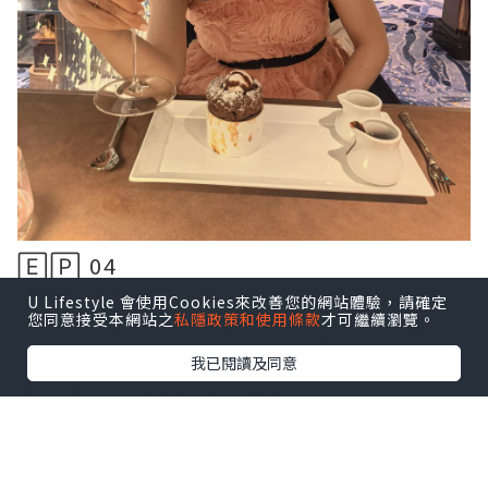
🄴🄿 04
᪥在迪士尼郵輪中的餐飲很豐富,最大特色
U Lifestyle 會使用Cookies來改善您的網站體驗，請確定
您同意接受本網站之
私隱政策和使用條款
才可繼續瀏覽。
當然是每間餐廳也有主題食品，沉迷迪士
尼粉絲的我無比高興興奮，首先想介紹這
我已閱讀及同意
間自費餐廳
Palo Trattoria。
點擊圖片放大