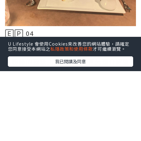
🄴🄿 04
᪥在迪士尼郵輪中的餐飲很豐富,最大特色
U Lifestyle 會使用Cookies來改善您的網站體驗，請確定
您同意接受本網站之
私隱政策和使用條款
才可繼續瀏覽。
當然是每間餐廳也有主題食品，沉迷迪士
尼粉絲的我無比高興興奮，首先想介紹這
我已閱讀及同意
間自費餐廳
Palo Trattoria。
點擊圖片放大
+8
᪥這是最負盛名的經典高質意大利餐廳，主