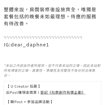
整體來說，房間裝修後設施齊全，唯獨是
套餐包括的晚餐未如最理想，侍應的服務
有待改善。
𓄹𓄹𓄹𓄹𓄹𓄹𓄹𓄹𓄹𓄹𓄹𓄹𓄹𓄹𓄹𓄹𓄹𓄹𓄹𓄹𓄹𓄹𓄹𓄹𓄹𓄹𓄹𓄹
IG:dear_daphne1
*本站之內容由作者所提供，並不代表本站的立場。因此本站對
所有博客的立場、真實性、準確性及完整性不負任何法律責
任。
【 U Creator 招募 】
出Post賺現金獎賞 l
登記《社群創作有價企劃》
【 睇Post + 參加品牌活動 】