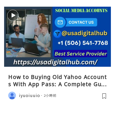
How to Buying Old Yahoo Account
s With App Pass: A Complete Guid
e
iyuoiuuio
2小時前