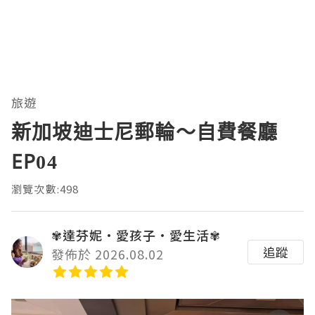
旅遊
新加坡迪士尼郵輪～自費餐廳
EP04
瀏覽次數:498
✾達芬妮•愛孩子•愛生活✾
追蹤
發佈於 2026.08.02