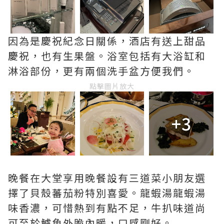
因為是慶祝紀念日關係，酒店有送上甜品
慶祝，也有生果盤。浴室包括有大浴缸和
淋浴部份，更有兩個洗手盆方便我們。
點擊圖片放大
+3
晚餐在大堂享用晚餐設有三道菜小朋友選
擇了貝殼蕃茄粉特別喜愛。龍蝦湯龍蝦湯
味香濃，可惜熱到有點不足，牛扒味道尚
可至於鱸魚外脆內暖，口感剛好。