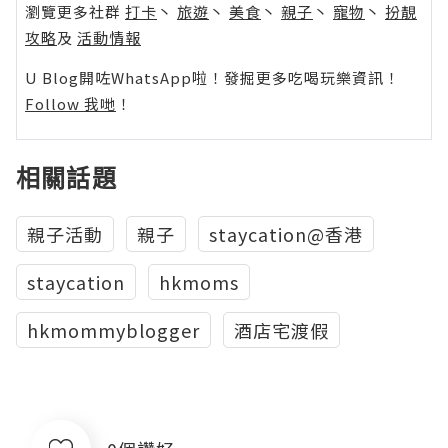
瀏覽更多社群
打卡
丶
旅遊
丶
美食
丶
親子
丶
寵物
丶
扮靚
攻略
及
活動情報
U Blog開咗WhatsApp啦！發掘更多吃喝玩樂資訊！
Follow 我哋
！
相關話題
親子活動
親子
staycation@香港
staycation
hkmoms
hkmommyblogger
酒店宅渡假