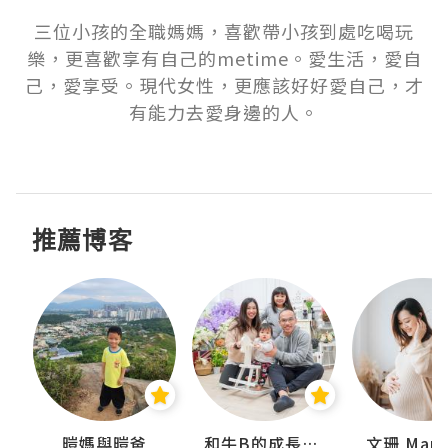
三位小孩的全職媽媽，喜歡帶小孩到處吃喝玩
樂，更喜歡享有自己的metime。愛生活，愛自
己，愛享受。現代女性，更應該好好愛自己，才
有能力去愛身邊的人。

推薦博客
 Swan
暟媽與暟爸
和牛B的成長日記
文珊 ManS