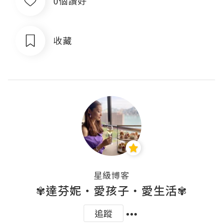
0個讚好
收藏
星級博客
✾達芬妮•愛孩子•愛生活✾
追蹤