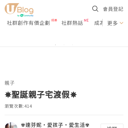
會員登記
社群創作有價企劃
社群熱話
成為U Creato
更多
親子
✵聖誕親子宅渡假✵
瀏覽次數:414
✾達芬妮•愛孩子•愛生活✾