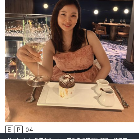
🄴🄿 04
᪥在迪士尼郵輪中的餐飲很豐富,最大特色