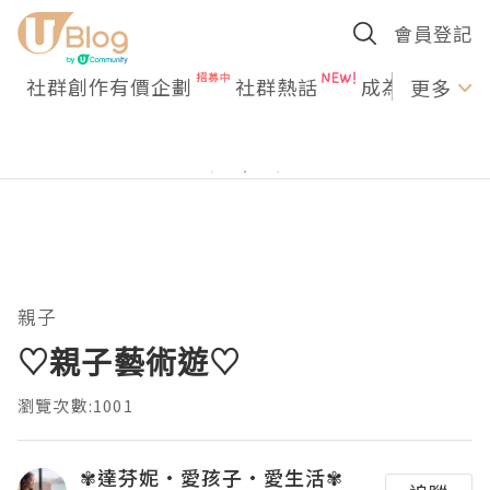
會員登記
社群創作有價企劃
社群熱話
成為U Creato
更多
親子
♡親子藝術遊♡
瀏覽次數:1001
✾達芬妮•愛孩子•愛生活✾