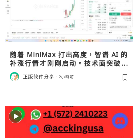
随着 MiniMax 打出高度，智谱 AI 的
补涨行情才刚刚启动。技术面突破在
即，基本面逻辑硬朗，目标先看 170，
正版软件分享
2小時前
顺势做多，在巨头上市潮来临前享受泡
沫化红利 开户美股返佣btc最高90%得
28U买服