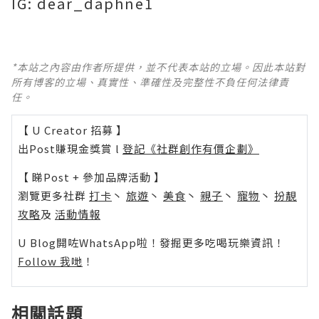
IG: dear_daphne1
*本站之內容由作者所提供，並不代表本站的立場。因此本站對
所有博客的立場、真實性、準確性及完整性不負任何法律責
任。
【 U Creator 招募 】
出Post賺現金獎賞 l
登記《社群創作有價企劃》
【 睇Post + 參加品牌活動 】
瀏覽更多社群
打卡
丶
旅遊
丶
美食
丶
親子
丶
寵物
丶
扮靚
攻略
及
活動情報
U Blog開咗WhatsApp啦！發掘更多吃喝玩樂資訊！
Follow 我哋
！
相關話題