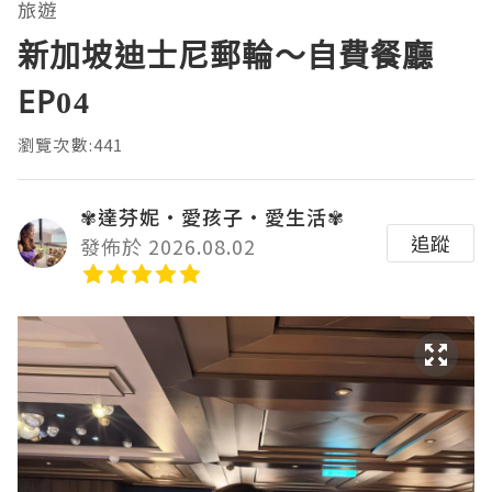
旅遊
新加坡迪士尼郵輪～自費餐廳
EP04
瀏覽次數:441
✾達芬妮•愛孩子•愛生活✾
追蹤
發佈於 2026.08.02