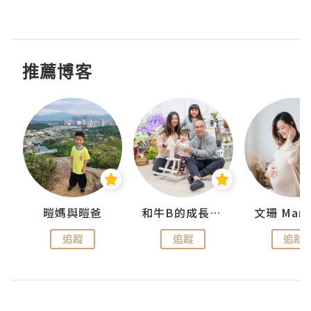
推薦博客
 Swan
暟媽與暟爸
和牛B的成長日記
文珊 ManS
追蹤
追蹤
追蹤