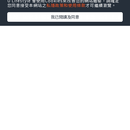
U Lifestyle 會使用Cookies來改善您的網站體驗，請確定
您同意接受本網站之
私隱政策和使用條款
才可繼續瀏覽。
當然是每間餐廳也有主題食品，沉迷迪士
尼粉絲的我無比高興興奮，首先想介紹這
我已閱讀及同意
間自費餐廳
Palo Trattoria。
點擊圖片放大
+8
᪥這是最負盛名的經典高質意大利餐廳，主
打精緻的手工義大利麵、新鮮海鮮與頂級
排餐，設有早午餐，也有晚餐。
᪥晚餐服務非常貼心，侍應生獨立地招待每