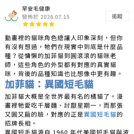
早安毛健康
追蹤
發佈於 2026.07.15
動畫裡的貓咪角色總讓人印象深刻，但你
有沒有想過，牠們在現實中到底是什麼品
種？從慵懶的加菲貓到圓滾滾的貓咪老
師，這些角色的外型都有對應的真實貓
咪，背後的品種知識也比想像中更有趣。
加菲貓：異國短毛貓
加菲貓大概是全世界最有名的橘貓了。漫
畫裡牠愛吃千層麵、討厭星期一，而那張
又圓又扁的臉，對應的正是
異國短毛貓
的
招牌長相。
異國短毛貓源自 1960 年代美國短毛貓與波