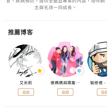
食、疾病預防，提供全面且專業的內容，陪伴飼
主與毛孩一同成長。
推薦博客
點滴
艾米莉
儍媽媽與兩隻小魔怪之家
追蹤
追蹤
追蹤