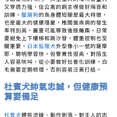
又穿透力強，住公寓的飼主得做好隔音和
訓練。
臘腸狗
的長身體短腿是最大特徵，
也是最大的健康隱憂，椎間盤疾病的發生
率特別高，嚴重可能導致後肢癱瘓。日常
要避免上下樓梯和跳沙發，體重控制也至
關重要。
日本狐狸犬
外型像小一號的薩摩
耶，聰明學習快，但警覺性很高，對陌生
人容易吠叫，從小要做好社會化訓練。白
毛需要定期梳理，否則容易泛黃打結。
杜賓犬帥氣忠誠，但健康預
算要備足
杜賓犬
體態流線、動作俐落，對主人的忠