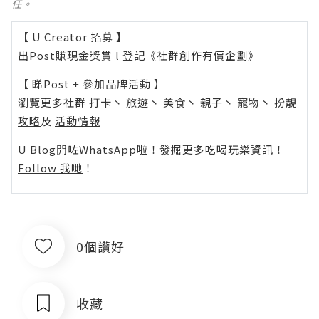
任。
【 U Creator 招募 】
出Post賺現金獎賞 l
登記《社群創作有價企劃》
【 睇Post + 參加品牌活動 】
瀏覽更多社群
打卡
丶
旅遊
丶
美食
丶
親子
丶
寵物
丶
扮靚
攻略
及
活動情報
U Blog開咗WhatsApp啦！發掘更多吃喝玩樂資訊！
Follow 我哋
！
0個讚好
收藏