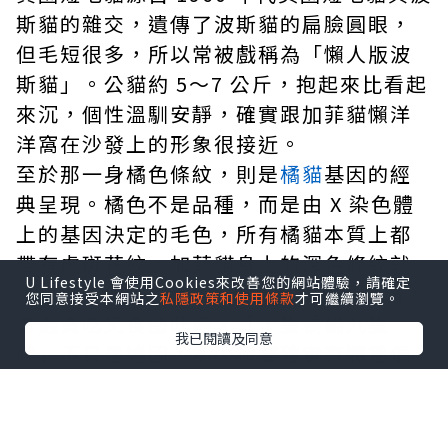
斯貓的雜交，遺傳了波斯貓的扁臉圓眼，
但毛短很多，所以常被戲稱為「懶人版波
斯貓」。公貓約 5～7 公斤，抱起來比看起
來沉，個性溫馴安靜，確實跟加菲貓懶洋
洋窩在沙發上的形象很接近。
至於那一身橘色條紋，則是
橘貓
基因的經
典呈現。橘色不是品種，而是由 X 染色體
上的基因決定的毛色，所有橘貓本質上都
帶有虎斑花紋，加菲貓身上的深色條紋就
U Lifestyle 會使用Cookies來改善您的網站體驗，請確定
是最好的例子。大約 80% 的橘貓是公貓，
您同意接受本網站之
私隱政策和使用條款
才可繼續瀏覽。
普遍貪吃又食慾旺盛，「十隻橘貓九隻
我已閱讀及同意
胖」不只是迷因，不少橘貓確實有體重偏
高的狀況。
貓咪老師、招財貓：三花貓