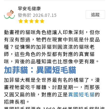
早安毛健康
追蹤
發佈於 2026.07.15
動畫裡的貓咪角色總讓人印象深刻，但你
有沒有想過，牠們在現實中到底是什麼品
種？從慵懶的加菲貓到圓滾滾的貓咪老
師，這些角色的外型都有對應的真實貓
咪，背後的品種知識也比想像中更有趣。
加菲貓：異國短毛貓
加菲貓大概是全世界最有名的橘貓了。漫
畫裡牠愛吃千層麵、討厭星期一，而那張
又圓又扁的臉，對應的正是
異國短毛貓
的
招牌長相。
異國短毛貓源自 1960 年代美國短毛貓與波