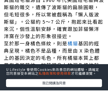
斯貓的雜交，遺傳了波斯貓的扁臉圓眼，
但毛短很多，所以常被戲稱為「懶人版波
斯貓」。公貓約 5～7 公斤，抱起來比看起
來沉，個性溫馴安靜，確實跟加菲貓懶洋
洋窩在沙發上的形象很接近。
至於那一身橘色條紋，則是
橘貓
基因的經
典呈現。橘色不是品種，而是由 X 染色體
上的基因決定的毛色，所有橘貓本質上都
帶有虎斑花紋，加菲貓身上的深色條紋就
U Lifestyle 會使用Cookies來改善您的網站體驗，請確定
是最好的例子。大約 80% 的橘貓是公貓，
您同意接受本網站之
私隱政策和使用條款
才可繼續瀏覽。
普遍貪吃又食慾旺盛，「十隻橘貓九隻
我已閱讀及同意
胖」不只是迷因，不少橘貓確實有體重偏
高的狀況。
貓咪老師、招財貓：三花貓