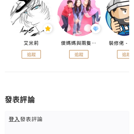
點滴
艾米莉
儍媽媽與兩隻小魔怪之家
追蹤
追蹤
追蹤
發表評論
登入
發表評論