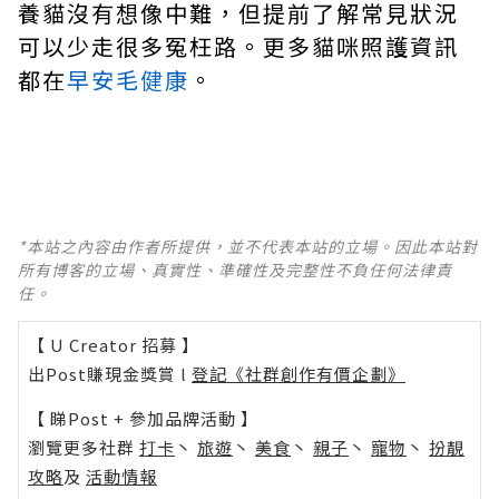
養貓沒有想像中難，但提前了解常見狀況
可以少走很多冤枉路。更多貓咪照護資訊
都在
早安毛健康
。
*本站之內容由作者所提供，並不代表本站的立場。因此本站對
所有博客的立場、真實性、準確性及完整性不負任何法律責
任。
【 U Creator 招募 】
出Post賺現金獎賞 l
登記《社群創作有價企劃》
【 睇Post + 參加品牌活動 】
瀏覽更多社群
打卡
丶
旅遊
丶
美食
丶
親子
丶
寵物
丶
扮靚
攻略
及
活動情報