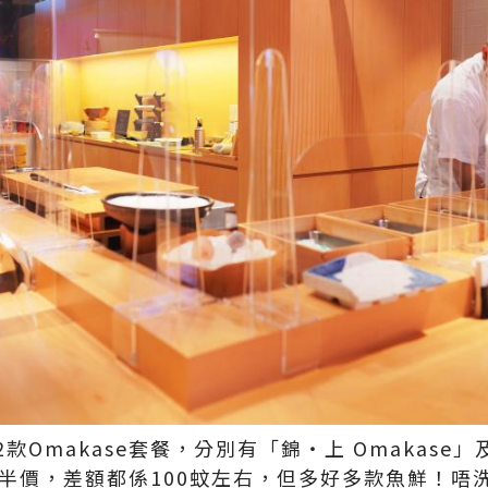
款Omakase套餐，分別有「錦‧上 Omakase
2位半價，差額都係100蚊左右，但多好多款魚鮮！