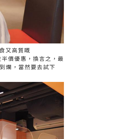
抵食又高質嘅
第2位半價優惠，換言之，最
係抵到爛，當然要去試下