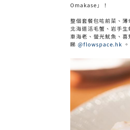
Omakase」！​
整個套餐包咗前菜、薄
北海道活毛蟹、岩手生
車海老、螢光魷魚、喜
睇
@flowspace.hk
。​