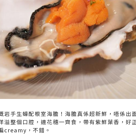
嘅岩手生蠔配根室海膽！海膽真係超新鮮，唔係出
洋溢整個口腔，連花穗一齊食，帶有紫鮮葉香，好
reamy，不錯。​