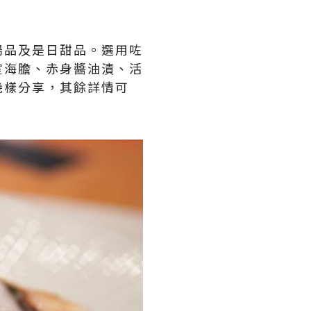
湯品及是日甜品。選用咗
室海膽、赤身醬油漬、活
幾樣分享，其餘詳情可