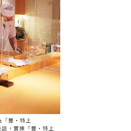
」及「豐‧特上
唔洗諗，實揀「豐‧特上