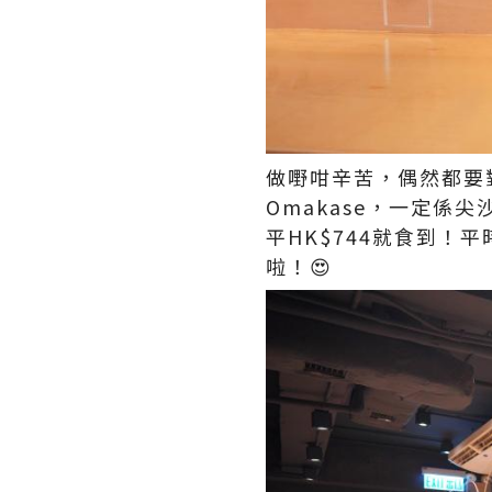
做嘢咁辛苦，偶然都要
Omakase，一定係尖
平HK$744就食到！
啦！😍​