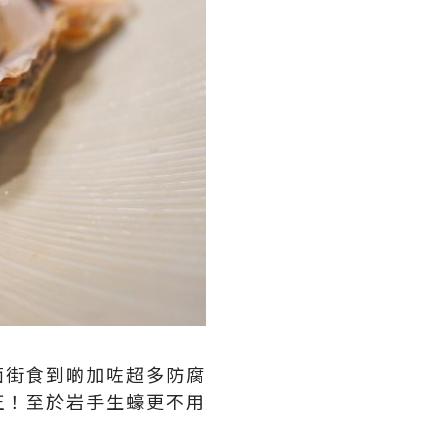
面街食到啲加咗超多防腐
正！至於岩手生蠔更不用