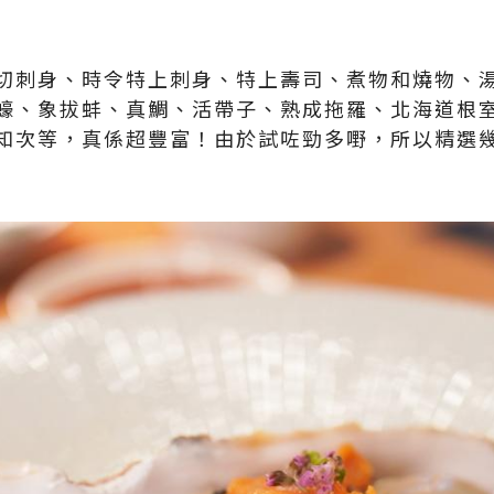
切刺身、時令特上刺身、特上壽司、煮物和燒物、
蠔、象拔蚌、真鯛、活帶子、熟成拖羅、北海道根
知次等，真係超豐富！由於試咗勁多嘢，所以精選