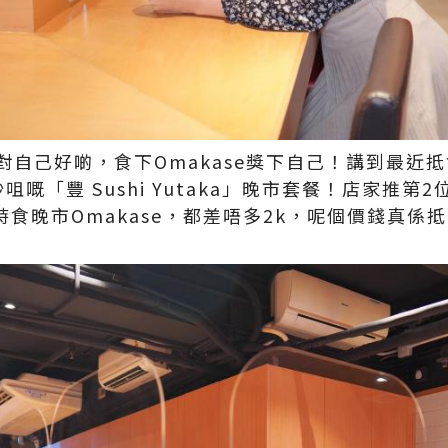
對自己好啲，食下Omakase獎下自己！講到最近
沙咀嘅「豐 Sushi Yutaka」晚市套餐！店家推
平時食晚市Omakase，都差唔多2k，呢個價錢真