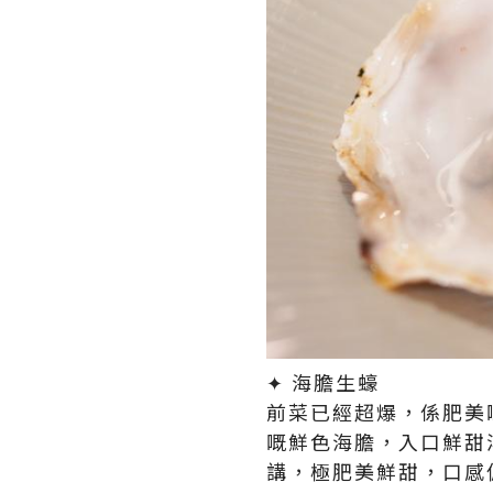
​✦ 海膽生蠔​
前菜已經超爆，係肥美
嘅鮮色海膽，入口鮮甜
講，極肥美鮮甜，口感偏c