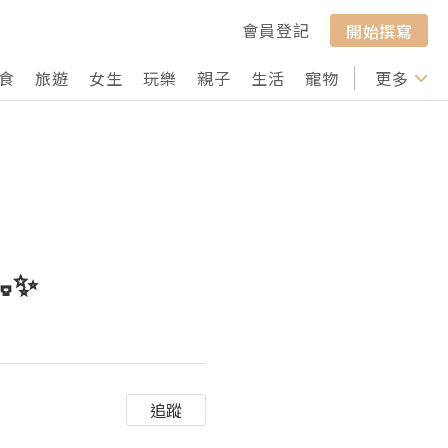
會員登記
開始撰寫
食
旅遊
女生
玩樂
親子
生活
寵物
行山
更多
打卡
✨​
追蹤