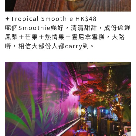
✦Tropical Smoothie HK$48​
呢個Smoothie幾好，清清甜甜，成份係鮮
鳳梨＋芒果＋熱情果＋雲尼拿雪糕，大路
嘢，相信大部份人都carry到。​