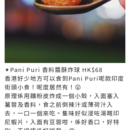
✦Pani Puri 香料醬酥炸球 HK$68​
香港好少地方可以食到Pani Puri呢款印度
街頭小食！呢度居然有！😲​
原理係用麵粉皮炸成一個小殼，入面塞入
薯蓉及香料，食之前倒辣汁或薄荷汁入
去，一口一個來吃。隻味好似浸咗湯嘅印
尼蝦片，入面有豆蓉咁，係好香口，好特