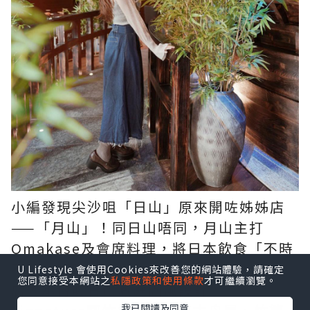
小編發現尖沙咀「日山」原來開咗姊姊店
——「月山」！同日山唔同，月山主打
Omakase及會席料理，將日本飲食「不時
不吃」嘅宗旨發揮得更淋漓盡致！此外，
U Lifestyle 會使用Cookies來改善您的網站體驗，請確定
您同意接受本網站之
私隱政策和使用條款
才可繼續瀏覽。
店內承傳咗日山嘅庭園風設計，
我已閱讀及同意