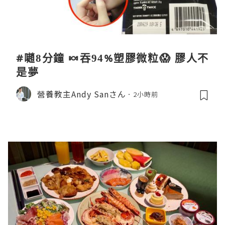
#𡁻8分鐘 🍬吞94%塑膠微粒😱 膠人不
是夢
營養教主Andy Sanさん
2小時前