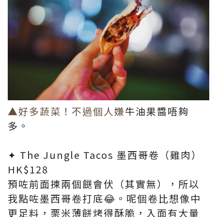
▲好多蔬菜！不過個人嫌
牛油果醬唔夠
多。
✦ The Jungle Tacos 墨西哥卷（雞肉）
HK$128​
預咗前面揀兩個餸會伏（其實無），所以
我點咗墨西哥卷打底😂。呢個卷比想像中
更足料，栗米薄餅烤得酥脆，入面有大量