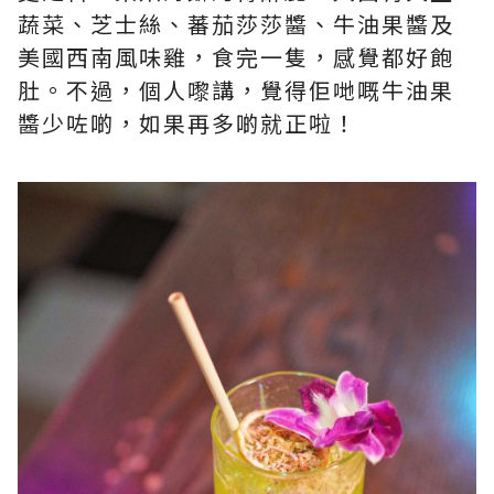
蔬菜、芝士絲、蕃茄莎莎醬、牛油果醬及
美國西南風味雞，食完一隻，感覺都好飽
肚。不過，個人嚟講，覺得佢哋嘅牛油果
醬少咗啲，如果再多啲就正啦！​