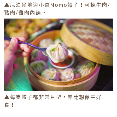
▲尼泊爾地道小食Momo餃子！可揀牛肉/
豬肉/雞肉內餡。
▲每隻餃子都非常巨型，亦比想像中好
食！