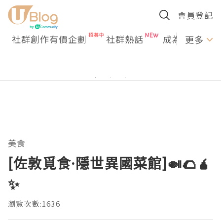
會員登記
社群創作有價企劃
社群熱話
成為U Creato
更多
美食
[佐敦覓食·隱世異國菜館]🍛🌮🧉
✨
瀏覽次數:1636