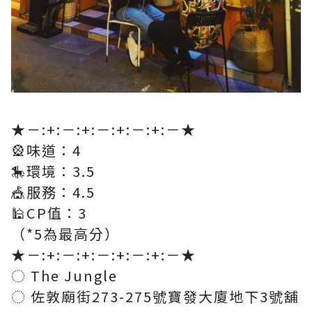
★－:+:－:+:－:+:－:+:－★​
🎡味道：4​
🎠環境：3.5​
🎪服務：4.5​
🕌CP值：3​
（*5為最高分）​
★－:+:－:+:－:+:－:+:－★​
◌ The Jungle​
◌ 佐敦廟街273-275號寶發大廈地下3號舖​