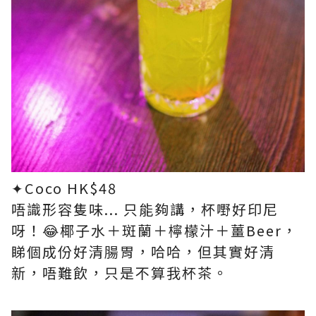
✦Coco HK$48​
唔識形容隻味... 只能夠講，杯嘢好印尼
呀！😂椰子水＋斑蘭＋檸檬汁＋薑Beer，
睇個成份好清腸胃，哈哈，但其實好清
新，唔難飲，只是不算我杯茶。​