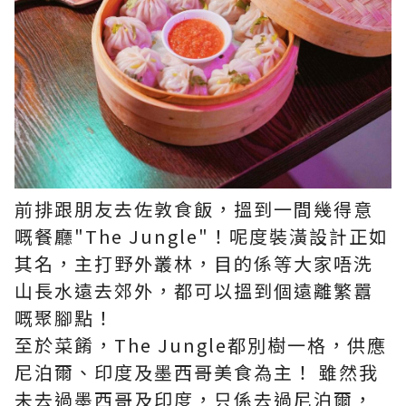
前排跟朋友去佐敦食飯，搵到一間幾得意
嘅餐廳"The Jungle"！呢度裝潢設計正如
其名，主打野外叢林，目的係等大家唔洗
山長水遠去郊外，都可以搵到個遠離繁囂
嘅聚腳點！​
至於菜餚，The Jungle都別樹一格，供應
尼泊爾、印度及墨西哥美食為主！ 雖然我
未去過墨西哥及印度，只係去過尼泊爾，