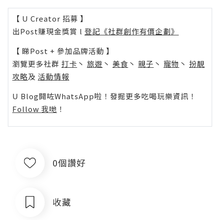
【 U Creator 招募 】
出Post賺現金獎賞 l
登記《社群創作有價企劃》
【 睇Post + 參加品牌活動 】
瀏覽更多社群
打卡
丶
旅遊
丶
美食
丶
親子
丶
寵物
丶
扮靚
攻略
及
活動情報
U Blog開咗WhatsApp啦！發掘更多吃喝玩樂資訊！
Follow 我哋
！
0個讚好
收藏