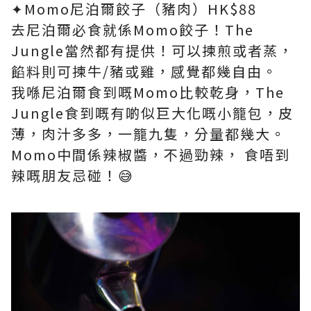
✦Momo尼泊爾餃子（豬肉）HK$88​
去尼泊爾必食就係Momo餃子！The
Jungle當然都有提供！可以揀煎或者蒸，
餡料則可揀牛/豬或雞，感覺都幾自由。​
我喺尼泊爾食到嘅Momo比較乾身，The
Jungle食到嘅有啲似巨大化嘅小籠包，皮
薄，肉汁多多，一籠九隻，分量都幾大。
Momo中間係辣椒醬，不過勁辣， 食唔到
辣嘅朋友忌碰！😅​