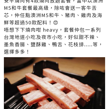
安平燒肉有4款燒肉放題套餐，當中以澳洲
M5和牛套餐最高級，除咗會送一客牛舌
芯，仲任點澳洲M5和牛、豬肉、雞肉及海
鮮等超過50款配料！😍​
唔想下下燒肉咁 heavy，套餐仲包一系列
台灣地道小吃及夜市小吃，好似甜不辣、
墨魚香腸、鹽酥雞、鴨舌、花枝排.....等，
選擇多多！​