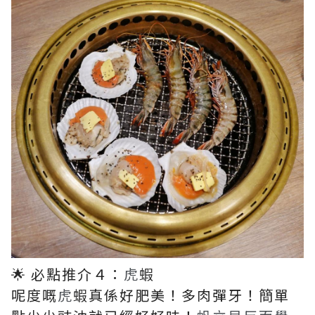
🌟 必點推介４：
虎
蝦
呢度嘅
虎
蝦
真係好肥美！多肉彈牙！簡單