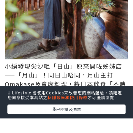
小編發現尖沙咀「日山」原來開咗姊姊店
——「月山」！同日山唔同，月山主打
Omakase及會席料理，將日本飲食「不時
不吃」嘅宗旨發揮得更淋漓盡致！此外，
U Lifestyle 會使用Cookies來改善您的網站體驗，請確定
您同意接受本網站之
私隱政策和使用條款
才可繼續瀏覽。
店內承傳咗日山嘅庭園風設計，
signeture嘅竹林棧道、復古舟屋、竹簾
我已閱讀及同意
座椅、飛龍浮世繪，儼如演出一首和風頌
詩。