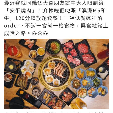
最近我就同幾個大食朋友試牛大人嘅副線
「安平燒肉」！介揀咗佢哋嘅「澳洲M5和
牛」120分鐘放題套餐！一坐低就瘋狂落
order，不消一會就一枱食物，興奮地踏上
成豬之路。🐽🐽🐽​