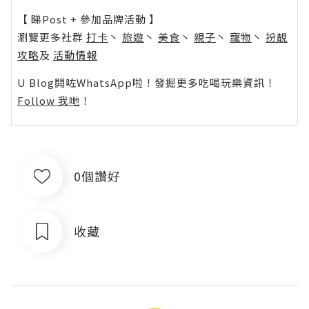
【 睇Post + 參加品牌活動 】
瀏覽更多社群
打卡
丶
旅遊
丶
美食
丶
親子
丶
寵物
丶
扮靚
攻略
及
活動情報
U Blog開咗WhatsApp啦！發掘更多吃喝玩樂資訊！
Follow 我哋
！
0個讚好
收藏