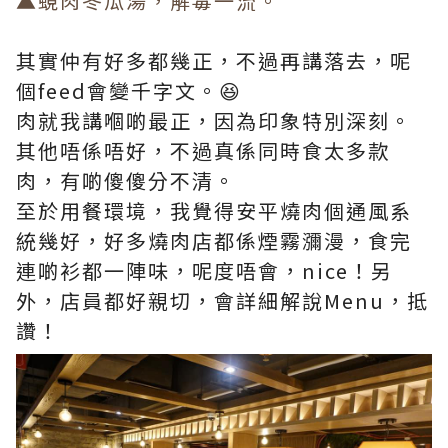
▲蜆肉冬瓜湯，解毒一流。
其實仲有好多都幾正，不過再講落去，呢
個feed會變千字文。😆​
肉就我講嗰啲最正，因為印象特別深刻。
其他唔係唔好，不過真係同時食太多款
肉，有啲傻傻分不清。​
至於用餐環境，我覺得安平燒肉個通風系
統幾好，好多燒肉店都係煙霧瀰漫，食完
連啲衫都一陣味，呢度唔會，nice！另
外，店員都好親切，會詳細解說Menu，抵
讚！​