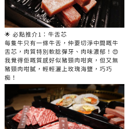
🌟 必點推介1：牛舌芯​
每隻牛只有一條牛舌，仲要切淨中間嘅牛
舌芯，肉質特別軟腍彈牙、肉味濃郁！😍​
我覺得佢嘅質感好似豬頸肉咁爽，但又無
豬頸肉咁膩，輕輕灑上玫瑰海鹽，巧巧
痴！​