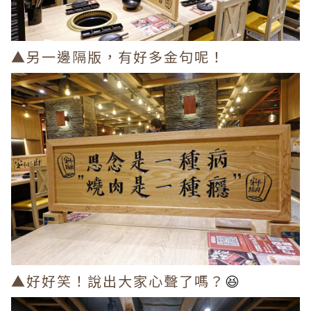
▲另一邊隔版，有好多金句呢！
▲好好笑！說出大家心聲了嗎？
😆