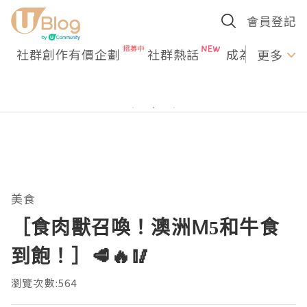
會員登記
社群創作有價企劃
社群熱話
成為U Creato
更多
美食
［食肉獸召喚！澳洲M5和牛食
到飽！］🥩🔥🥢​
瀏覽次數:564