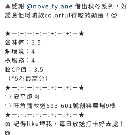
▲
感謝
@noveltylane
借出秋冬系列，好
鍾意佢哋啲款colorful得嚟夠顯瘦！😍​
★－:+:－:+:－:+:－:+:－★​
🎡味道：3.5
🎠環境：4​
🎪服務：4​
🕌CP值：3.5​
（*5為最高分）​
★－:+:－:+:－:+:－:+:－★​
◌ 安平燒肉​
◌ 旺角彌敦道593-601號創興廣場9樓​
★－:+:－:+:－:+:－:+:－★​
🎀 記得like埋我，每日放送打卡好去處！
📸​