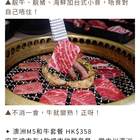
▲靚牛、靚豬、海鮮加台式小食，唔食對
自己唔住！
▲不消一會，牛就變熟！正呀！
✦ 澳洲M5和牛套餐 HK$358​