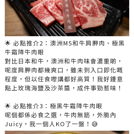
🌟 必點推介2：澳洲M5和牛肩胛肉​、極黑
牛霜降牛肉眼
對比日本和牛，澳洲和牛肉味會濃重啲，
呢度肩胛肉都幾爽口，雖未到入口即化嘅
程度，但以任食嚟講都好高質！我好鍾意
點上玫瑰海鹽及沙茶醬，成件事勁惹味！​
🌟 必點推介3：極黑牛霜降牛肉眼
呢個都係必食之選，牛肉無筋，外脆內
Juicy，我一個人KO了一盤！😅​