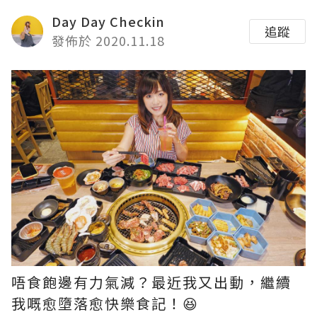
Day Day Checkin
追蹤
發佈於 2020.11.18
唔食飽邊有力氣減？最近我又出動，繼續
我嘅愈墮落愈快樂食記！😆​