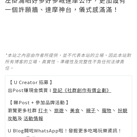
左掛滿晒好多好多嘅達摩公仔，更加設有
一個許願牆、達摩神台，儀式感滿滿！
*本站之內容由作者所提供，並不代表本站的立場。因此本站對
所有博客的立場、真實性、準確性及完整性不負任何法律責
任。
【 U Creator 招募 】
出Post賺現金獎賞 l
登記《社群創作有價企劃》
【 睇Post + 參加品牌活動 】
瀏覽更多社群
打卡
丶
旅遊
丶
美食
丶
親子
丶
寵物
丶
扮靚
攻略
及
活動情報
U Blog開咗WhatsApp啦！發掘更多吃喝玩樂資訊！