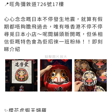
📍旺角彌敦道726號17樓
心心念念嘅日本不停發生地震，就算有假
期都唔夠膽飛過去，唯有喺香港不停不停
尋覓日本小店～呢間舖頭新開嘅，但係相
信佢嘅特色會為佢招徠一班粉絲！！即刻
睇介紹
點擊圖片放大
✨櫻花虎蝦天婦羅