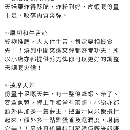
天婦羅炸得酥脆，炸粉剛好，虎蝦嘅份量
十足，咬落肉質爽彈。
✨厚切和牛舌心
終極推薦，大大件牛舌，肯定要相機食
先！！燒到中間爽嫩爽彈都好考功夫，所
以小店亦都提供剪刀俾你可以更好的調整
烹調嘅火候！
✨達摩天丼
份量十足嘅天丼，有一整條龍蝦、帶子、
吞拿魚蓉，捧上手相當有架勢，小編亦都
額外再加多一隻夢王，把蛋汁同米飯攪拌
起來，額外多一點點蛋香及濕潤度，堪稱
完美！！另外真係要特別稱讚佢嘅米飯唔