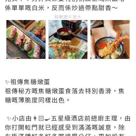
係單單嘅白米，反而係炒過帶點甜香～
點擊圖片放大
✨祖傳焦糖燉蛋
祖傳秘方嘅焦糖燉蛋食落去特別香滑，焦
糖嘅薄脆度同樣出色。
✨小店由👨🏻‍🍳五星級酒店前總廚主理，由
你打開𨋢門就已經感受到滿滿嘅誠意，除