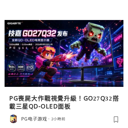
PG喪屍大作戰視覺升級！GO27Q32搭
載三星QD-OLED面板
PG电子游戏
2小時前