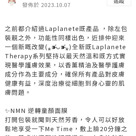
追蹤
發佈於 2023.10.07
之前都介紹過Laplanete既產品 ，除左包
裝靚之外，功能性同樣出色，近排仲迎來
一個新嘅改變(⁎⁍̴̛ᴗ⁍̴̛⁎)全新既Laplanete
Therapy系列堅持以最天然溫和既方式實
現醫學護膚效果，以香薰精油及醫學護膚
成分作為主要成分，確保所有產品對皮膚
健康有益，深度治療從細胞到身心靈的肌
膚問題。
✨NMN 逆轉童顏面膜
打開包裝就聞到天然芳香，令人可以好放
鬆地享受一下Me Time，敷上臉20分鐘之