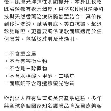
後，肌膚光澤彈性明顯提升，本身比較乾
既臉頰都有返水潤度，果然以NMN逆齢科
技與天然香薰治療精髓智慧結合，真係做
到秒速滲透，賦活肌底、美白抗皺、擊退
鬆弛暗啞，更重要既係呢款面膜適用於任
何膚質，包括敏感肌及乾燥肌。
▫️不含重金屬
▫️不含有害微生物
▫️不含雌三醇藥物⁠
▫️不含水楊酸、甲醇、二噁烷
▫️面膜紙不含可遷移螢光物質
💡創辦人擁有豐富既美容產品經驗，多年
與全球多個國家知名護膚品牌及醫療美容