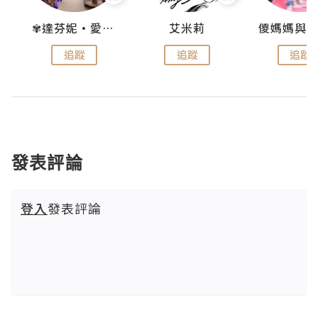
點滴
✾達芬妮•愛孩子•愛生活✾
艾米莉
追蹤
追蹤
追蹤
發表評論
登入
發表評論