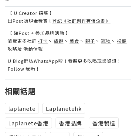
【 U Creator 招募 】
出Post賺現金獎賞 l
登記《社群創作有價企劃》
【 睇Post + 參加品牌活動 】
瀏覽更多社群
打卡
丶
旅遊
丶
美食
丶
親子
丶
寵物
丶
扮靚
攻略
及
活動情報
U Blog開咗WhatsApp啦！發掘更多吃喝玩樂資訊！
Follow 我哋
！
相關話題
laplanete
Laplanetehk
Laplanete香港
香港品牌
香港製造