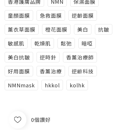
香港護膚品牌
NMN
保濕面膜
童顏面膜
急救面膜
逆齡面膜
薰衣草面膜
橙花面膜
美白
抗皺
敏感肌
乾燥肌
鬆弛
暗啞
美白抗皺
逆時針
香薰治療師
好用面膜
香薰治療
逆齢科技
NMNmask
hkkol
kolhk
0個讚好