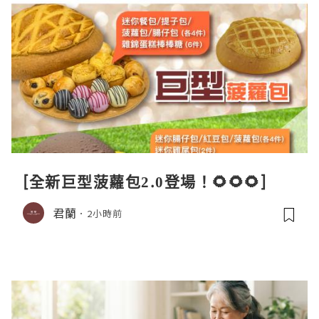
[全新巨型菠蘿包2.0登場！🌻🌻🌻]
君蘭
2小時前