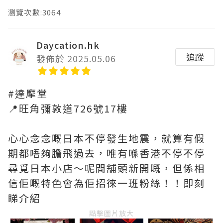
瀏覽次數:3064
Daycation.hk
追蹤
發佈於 2025.05.06
#達摩堂
📍旺角彌敦道726號17樓
心心念念嘅日本不停發生地震，就算有假
期都唔夠膽飛過去，唯有喺香港不停不停
尋覓日本小店～呢間舖頭新開嘅，但係相
信佢嘅特色會為佢招徠一班粉絲！！即刻
睇介紹
點擊圖片放大