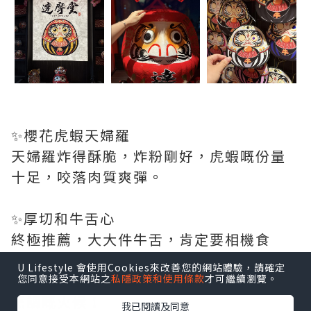
✨櫻花虎蝦天婦羅
天婦羅炸得酥脆，炸粉剛好，虎蝦嘅份量
十足，咬落肉質爽彈。
✨厚切和牛舌心
終極推薦，大大件牛舌，肯定要相機食
先！！燒到中間爽嫩爽彈都好考功夫，所
U Lifestyle 會使用Cookies來改善您的網站體驗，請確定
以小店亦都提供剪刀俾你可以更好的調整
您同意接受本網站之
私隱政策和使用條款
才可繼續瀏覽。
烹調嘅火候！
我已閱讀及同意