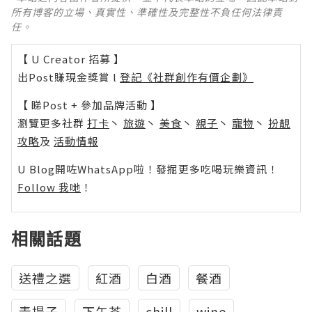
所有博客的立場、真實性、準確性及完整性不負任何法律責
任。
【 U Creator 招募 】
出Post賺現金獎賞 l
登記《社群創作有價企劃》
【 睇Post + 參加品牌活動 】
瀏覽更多社群
打卡
丶
旅遊
丶
美食
丶
親子
丶
寵物
丶
扮靚
攻略
及
活動情報
U Blog開咗WhatsApp啦！發掘更多吃喝玩樂資訊！
Follow 我哋
！
相關話題
送禮之選
紅酒
白酒
餐酒
青提子
下午茶
chill
wine