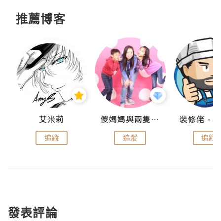
推薦博客
點滴
艾米莉
儍媽媽與兩隻小魔怪之家
追蹤
追蹤
追蹤
發表評論