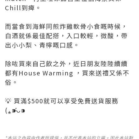
Chill到痺。
而當食到海鮮同煎炸雞軟骨小食嘅時候，
白酒就係最佳配搭，入口較輕，微酸，帶
出小小梨、青檸嘅口感。
除咗買來自己飲之外，近日朋友陸陸續續
都有House Warming ，買來送禮又係不
俗。
💡 買滿$500就可以享受免費送貨服務
(⁎⁍̴̛ᴗ⁍
*本站之內容由作者所提供，並不代表本站的立場。因此本站對