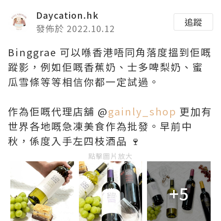
Daycation.hk
追蹤
發佈於 2022.10.12
Binggrae 可以喺香港唔同角落度搵到佢嘅
蹤影，例如佢嘅香蕉奶、士多啤梨奶、蜜
瓜雪條等等相信你都一定試過。
作為佢嘅代理店舖 @
gainly_shop
更加有
世界各地嘅急凍美食作為批發。早前中
秋，係度入手左四枝酒品 🍷
點擊圖片放大
+5