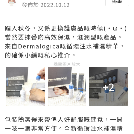
追蹤
發佈於 2022.10.12
踏入秋冬，又係更換護膚品嘅時候(・ω・)
當然要揀番啲高效保濕，滋潤型嘅產品。
來自Dermalogica嘅循環注水補濕精華，
的確係小編嘅私心推介。
點擊圖片放大
+2
包裝簡潔得來帶俾人好舒服嘅感覺，一開
一吱一滴非常方便。全新循環注水補濕精