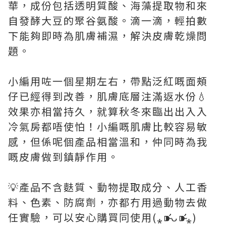
華，成份包括透明質酸、海藻提取物和來
自發酵大豆的聚谷氨酸。滴一滴，輕拍數
下能夠即時為肌膚補濕，解決皮膚乾燥問
題。
小編用咗一個星期左右，帶點泛紅嘅面頰
仔已經得到改善，肌膚底層注滿返水份💧
效果亦相當持久，就算秋冬來臨出出入入
冷氣房都唔使怕！小編嘅肌膚比較容易敏
感，但係呢個產品相當溫和，仲同時為我
嘅皮膚做到鎮靜作用。
💡產品不含麩質、動物提取成分、人工香
料、色素、防腐劑，亦都冇用過動物去做
任實驗，可以安心購買同使用(⁎⁍̴̛ᴗ⁍̴̛⁎)