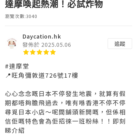
達摩喚起熱潮！必試炸物
瀏覽次數:3040
Daycation.hk
追蹤
發佈於 2025.05.06
#達摩堂
📍旺角彌敦道726號17樓
心心念念嘅日本不停發生地震，就算有假
期都唔夠膽飛過去，唯有喺香港不停不停
尋覓日本小店～呢間舖頭新開嘅，但係相
信佢嘅特色會為佢招徠一班粉絲！！即刻
睇介紹