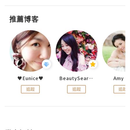
推薦博客
h 夏沫
♥Eunice♥
BeautySearch
Amy N
追蹤
追蹤
追蹤