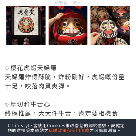
點擊圖片放大
✨櫻花虎蝦天婦羅
天婦羅炸得酥脆，炸粉剛好，虎蝦嘅份量
十足，咬落肉質爽彈。
✨厚切和牛舌心
終極推薦，大大件牛舌，肯定要相機食
先！！燒到中間爽嫩爽彈都好考功夫，所
U Lifestyle 會使用Cookies來改善您的網站體驗，請確定
以小店亦都提供剪刀俾你可以更好的調整
您同意接受本網站之
私隱政策和使用條款
才可繼續瀏覽。