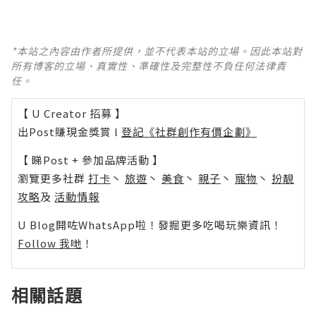
*本站之內容由作者所提供，並不代表本站的立場。因此本站對
所有博客的立場、真實性、準確性及完整性不負任何法律責
任。
【 U Creator 招募 】
出Post賺現金獎賞 l
登記《社群創作有價企劃》
【 睇Post + 參加品牌活動 】
瀏覽更多社群
打卡
丶
旅遊
丶
美食
丶
親子
丶
寵物
丶
扮靚
攻略
及
活動情報
U Blog開咗WhatsApp啦！發掘更多吃喝玩樂資訊！
Follow 我哋
！
相關話題