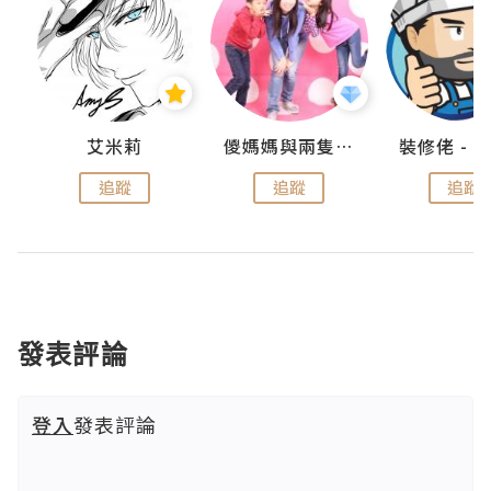
點滴
艾米莉
儍媽媽與兩隻小魔怪之家
追蹤
追蹤
追蹤
發表評論
登入
發表評論