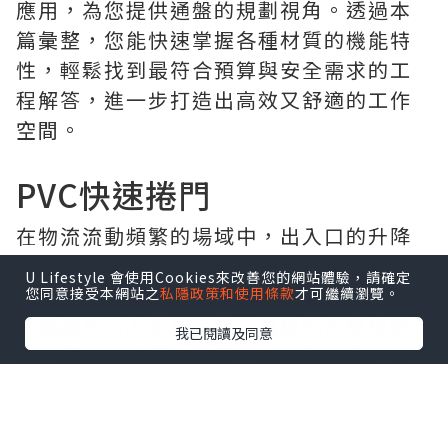
應用，為您提供通盤的規劃視角。透過本
篇彙整，您能快速掌握各種材質的機能特
性，輕鬆找到最符合預算與安全需求的工
程解答，進一步打造出高效又舒適的工作
空間。
PVC快速捲門
在物流流動頻繁的場域中，出入口的升降
效率往往影響著整體作業節奏。
PVC快速
U Lifestyle 會使用Cookies來改善您的網站體驗，請確定
捲門
具備極快的開關響應與靈敏感應，不
您同意接受本網站之
私隱政策和使用條款
才可繼續瀏覽。
僅能縮短出入等待時間，還能同步達成防
我已閱讀及同意
塵、隔音與控溫的效益，有效降低室內能
源損耗。不論是無塵室或物流倉儲都能大
幅提升營運順暢度，現已成為許多工業、
商業場景必備設備，你是不是也缺一個