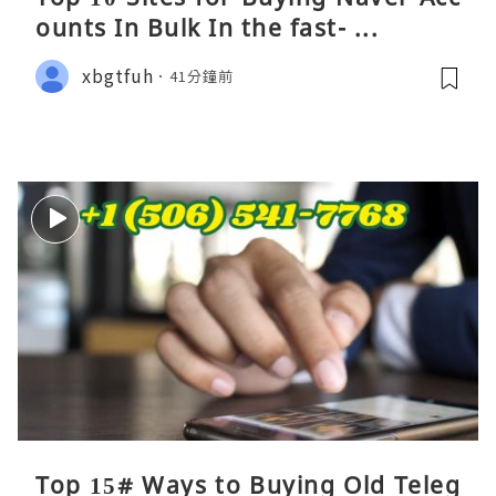
ounts In Bulk In the fast- ...
xbgtfuh
41分鐘前
Top 15# Ways to Buying Old Teleg