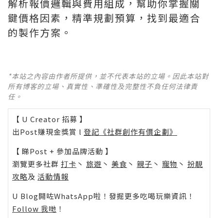
解析報價邏輯與費用組成，幫助你掌握關
鍵價格因素，精準規劃預算，找到最適合
的製作方案。
*本站之內容由作者所提供，並不代表本站的立場。因此本站對
所有博客的立場、真實性、準確性及完整性不負任何法律責
任。
【 U Creator 招募 】
出Post賺現金獎賞 l
登記《社群創作有價企劃》
【 睇Post + 參加品牌活動 】
瀏覽更多社群
打卡
丶
旅遊
丶
美食
丶
親子
丶
寵物
丶
扮靚
攻略
及
活動情報
U Blog開咗WhatsApp啦！發掘更多吃喝玩樂資訊！
Follow 我哋
！