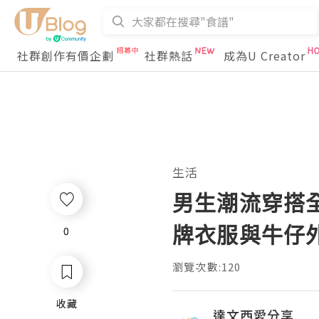
社群創作有價企劃
社群熱話
成為U Creator
生活
男生潮流穿搭
牌衣服與牛仔
0
0
瀏覽次數:120
收藏
收藏
達文西愛分享