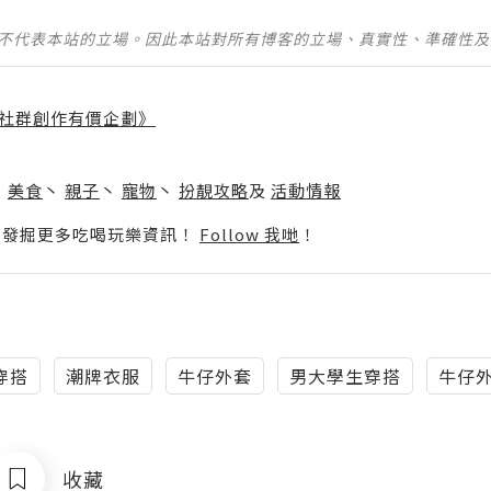
並不代表本站的立場。因此本站對所有博客的立場、真實性、準確性
社群創作有價企劃》
】
丶
美食
丶
親子
丶
寵物
丶
扮靚攻略
及
活動情報
p啦！發掘更多吃喝玩樂資訊！
Follow 我哋
！
穿搭
潮牌衣服
牛仔外套
男大學生穿搭
牛仔
收藏