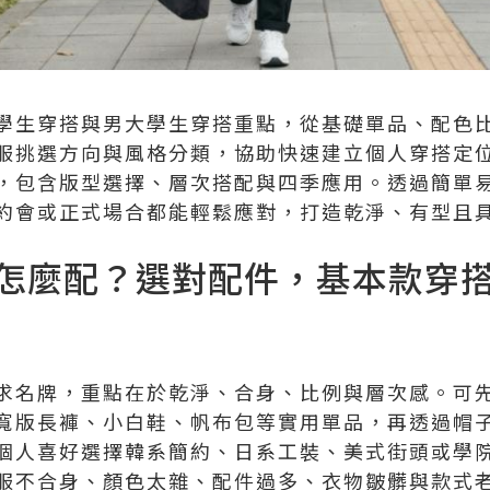
學生穿搭與男大學生穿搭重點，從基礎單品、配色
服挑選方向與風格分類，協助快速建立個人穿搭定
，包含版型選擇、層次搭配與四季應用。透過簡單
約會或正式場合都能輕鬆應對，打造乾淨、有型且
怎麼配？選對配件，基本款穿
求名牌，重點在於乾淨、合身、比例與層次感。可
寬版長褲、小白鞋、帆布包等實用單品，再透過帽
個人喜好選擇韓系簡約、日系工裝、美式街頭或學
服不合身、顏色太雜、配件過多、衣物皺髒與款式