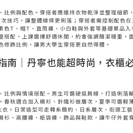
、比例與配色。穿搭者應維持衣物乾淨並整理細節
與層次技巧，讓整體線條更俐落；穿搭者需控制配色
素色T、帽T、直筒褲、小白鞋與外套等基礎單品入
整搭配，上課選擇舒適休閒，約會強調簡潔穩重，
色修飾比例，讓男大學生穿搭更自然得體。
指南｜丹寧也能超時尚，衣櫃
、比例與情境搭配。男生可選硬挺肩線，打造俐落
。春秋適合加入襯衫、針織衫做層次，夏季可選輕
大衣。日常造型可走韓系簡約、日系層次、街頭工
襯衫、高腰褲、紙袋褲、飾品與鞋款，讓牛仔外套