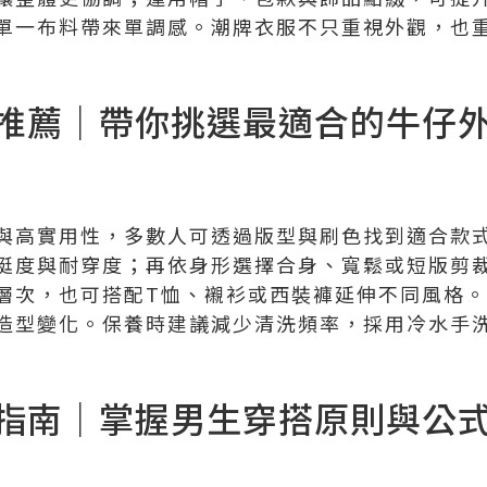
單一布料帶來單調感。潮牌衣服不只重視外觀，也
推薦｜帶你挑選最適合的牛仔
與高實用性，多數人可透過版型與刷色找到適合款
挺度與耐穿度；再依身形選擇合身、寬鬆或短版剪
層次，也可搭配T恤、襯衫或西裝褲延伸不同風格
造型變化。保養時建議減少清洗頻率，採用冷水手
指南｜掌握男生穿搭原則與公