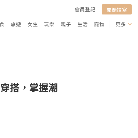
會員登記
開始撰寫
食
旅遊
女生
玩樂
親子
生活
寵物
行山
更多
打卡
生穿搭，掌握潮