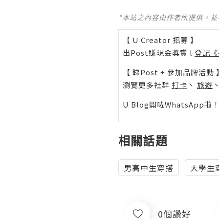
*本站之內容由作者所提供，
【 U Creator 招募 】
出Post賺現金獎賞 l
登記《
【 睇Post + 參加品牌活動 
瀏覽更多社群
打卡
丶
旅遊
U Blog開咗WhatsAp
相關話題
男高中生穿搭
大學生
0個讚好