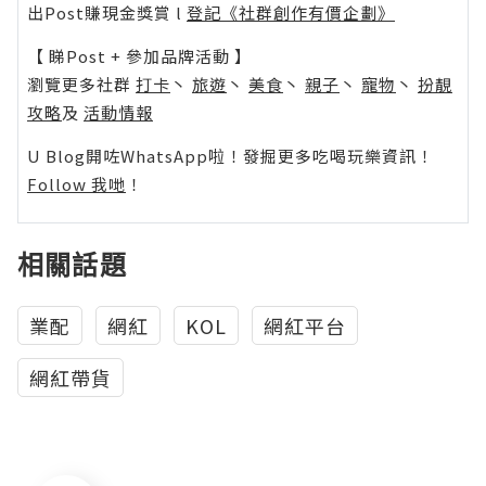
出Post賺現金獎賞 l
登記《社群創作有價企劃》
【 睇Post + 參加品牌活動 】
瀏覽更多社群
打卡
丶
旅遊
丶
美食
丶
親子
丶
寵物
丶
扮靚
攻略
及
活動情報
U Blog開咗WhatsApp啦！發掘更多吃喝玩樂資訊！
Follow 我哋
！
相關話題
業配
網紅
KOL
網紅平台
網紅帶貨