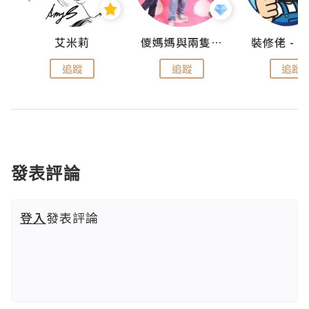
點滴
艾米莉
儍媽媽與兩隻小魔怪之家
追蹤
追蹤
追蹤
發表評論
登入
發表評論