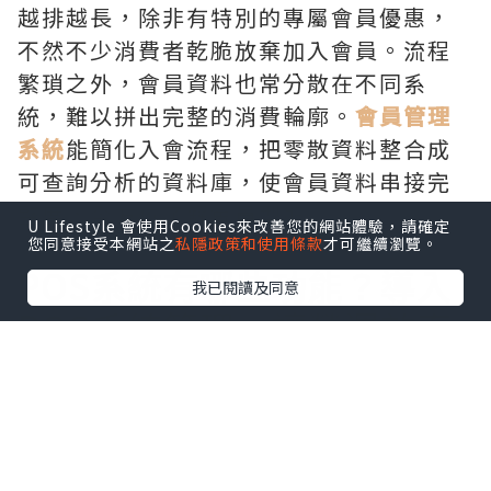
越排越長，除非有特別的專屬會員優惠，
不然不少消費者乾脆放棄加入會員。流程
繁瑣之外，會員資料也常分散在不同系
統，難以拼出完整的消費輪廓。
會員管理
系統
能簡化入會流程，把零散資料整合成
可查詢分析的資料庫，使會員資料串接完
整度，全方位了解會員型態。
U Lifestyle 會使用Cookies來改善您的網站體驗，請確定
您同意接受本網站之
私隱政策和使用條款
才可繼續瀏覽。
POS系統有哪些功能？導入
我已閱讀及同意
POS系統管理，讓營運效率
更加倍！
每天打烊後核對現金、翻查進出貨紀錄，
是不少店家的日常，人工作業一多，數字
兜不攏或庫存卡關的機率也跟著提高。