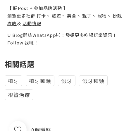
【 睇Post + 參加品牌活動 】
瀏覽更多社群
打卡
丶
旅遊
丶
美食
丶
親子
丶
寵物
丶
扮靚
攻略
及
活動情報
U Blog開咗WhatsApp啦！發掘更多吃喝玩樂資訊！
Follow 我哋
！
相關話題
植牙
植牙種類
假牙
假牙種類
根管治療
0個讚好