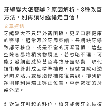
牙縫變大怎麼辦？原因解析、8種改善
方法，別再讓牙縫偷走自信！
文章連結
牙縫變大不只是外觀困擾，更是口腔健康
的警訊，通常源於牙周萎縮、長期缺牙導
致鄰牙移位，或是不當的清潔習慣。這些
空隙容易堆積食物殘渣，若忽略不理，可
能引發細菌感染甚至導致牙齒鬆動。現代
技術能針對成因精準補救，輕微間隙可透
過陶瓷貼片或樹脂修補恢復美觀，排列問
題則能利用矯正導正位置，重建緊密的牙
齒外型。
針對缺牙引起的移位，植牙或假牙能恢復