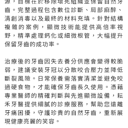
源，目標在於移除壞死組織並保留自然牙
齒。完整過程包含數位診斷、局部麻醉、
清創消毒以及最終的材料充填。針對結構
複雜的案例，顯微技術能提供高倍率視
野，精準處理鈣化或細微根管，大幅提升
保留牙齒的成功率。
治療後的牙齒因失去養分供應會變得較脆
弱，建議安裝牙冠以分散咬合壓力並降低
斷裂風險。日常保養需落實清潔並避免咬
過硬食物，才能確保牙齒長久使用。憑藉
專業醫師的精確判斷與先進顯微設備，耘
禾牙醫提供細膩的診療服務，幫助您遠離
牙痛困擾，守護珍貴的自然牙齒，重新展
現健康亮麗的笑容。