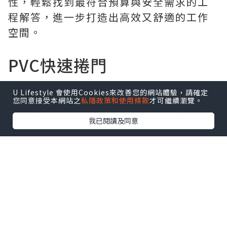
性，輕鬆找到最符合預算與安全需求的工
程解答，進一步打造出高效又舒適的工作
空間。
PVC快速捲門
在物流流動頻繁的場域中，出入口的升降
U Lifestyle 會使用Cookies來改善您的網站體驗，請確定
效率往往影響著整體作業節奏。
PVC快速
您同意接受本網站之
私隱政策和使用條款
才可繼續瀏覽。
捲門
具備極快的開關響應與靈敏感應，不
我已閱讀及同意
僅能縮短出入等待時間，還能同步達成防
塵、隔音與控溫的效益，有效降低室內能
源損耗。不論是無塵室或物流倉儲都能大
幅提升營運順暢度，現已成為許多工業、
商業場景必備設備，你是不是也缺一個
PVC快速捲門呢？