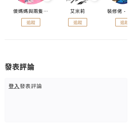
點滴
儍媽媽與兩隻小魔怪之家
艾米莉
追蹤
追蹤
追蹤
發表評論
登入
發表評論