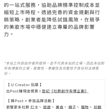
的一站式服務，協助品牌精準控制成本並
縮短上市時程。透過完善的資金規劃與行
銷策略，創業者能降低試錯風險，在競爭
的美妝市場中穩健建立專屬的品牌影響
力。
*本站之內容由作者所提供，並不代表本站的立場。因此本站對
所有博客的立場、真實性、準確性及完整性不負任何法律責
任。
【 U Creator 招募 】
出Post賺現金獎賞 l
登記《社群創作有價企劃》
【 睇Post + 參加品牌活動 】
瀏覽更多社群
打卡
丶
旅遊
丶
美食
丶
親子
丶
寵物
丶
扮靚