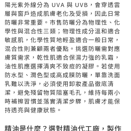
陽光紫外線分為 UVA 與 UVB，會穿透雲
層與窗戶造成肌膚老化及受損，因此日常
防曬非常重要。市售防曬分為物理性、化
學性與混合性三類；物理性成分溫和適合
敏感肌，化學性質地輕盈適合一般日常，
混合性則兼顧兩者優點。挑選防曬需對應
膚質需求，乾性肌適合保濕力強的乳霜，
油性肌應選擇清爽不致痘的凝膠。若使用
防水型、潤色型或高成膜防曬，單靠洗面
乳難以洗淨，必須使用卸妝產品徹底清
潔，避免殘留物質阻塞毛孔，維持每兩小
時補擦習慣並落實清潔步驟，肌膚才能保
持透亮與健康狀態。
精油是什麼？選對精油代工廠，製作