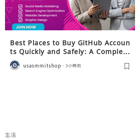
Best Places to Buy GitHub Accoun
ts Quickly and Safely: A Complete
Guide
usasmmitshop
3小時前
生活