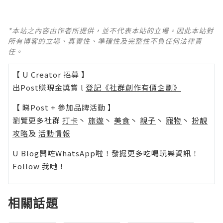
*本站之內容由作者所提供，並不代表本站的立場。因此本站對
所有博客的立場、真實性、準確性及完整性不負任何法律責
任。
【 U Creator 招募 】
出Post賺現金獎賞 l
登記《社群創作有價企劃》
【 睇Post + 參加品牌活動 】
瀏覽更多社群
打卡
丶
旅遊
丶
美食
丶
親子
丶
寵物
丶
扮靚
攻略
及
活動情報
U Blog開咗WhatsApp啦！發掘更多吃喝玩樂資訊！
Follow 我哋
！
相關話題