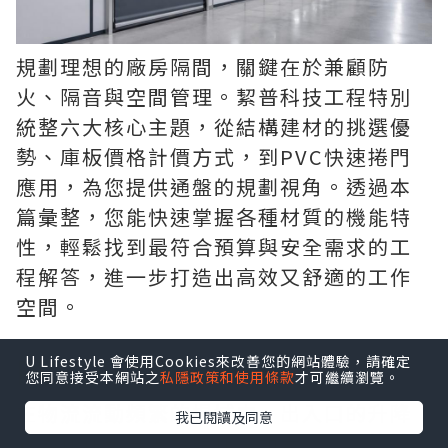
規劃理想的廠房隔間，關鍵在於兼顧防
火、隔音與空間管理。絜普科技工程特別
統整六大核心主題，從結構建材的挑選優
勢、庫板價格計價方式，到PVC快速捲門
應用，為您提供通盤的規劃視角。透過本
篇彙整，您能快速掌握各種材質的機能特
性，輕鬆找到最符合預算與安全需求的工
程解答，進一步打造出高效又舒適的工作
空間。
PVC快速捲門
U Lifestyle 會使用Cookies來改善您的網站體驗，請確定
您同意接受本網站之
私隱政策和使用條款
才可繼續瀏覽。
在物流流動頻繁的場域中，出入口的升降
我已閱讀及同意
效率往往影響著整體作業節奏。
PVC快速