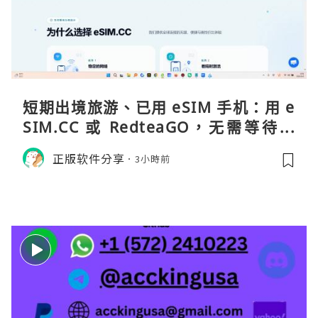
短期出境旅游、已用 eSIM 手机：用 e
SIM.CC 或 RedteaGO，无需等待收
货。需要“当地号码 + 通话短信”（如
正版软件分享
3小時前
打车、外卖、客户联络）：优先 Redt
eaGO（明确提供通话短信套餐）。长