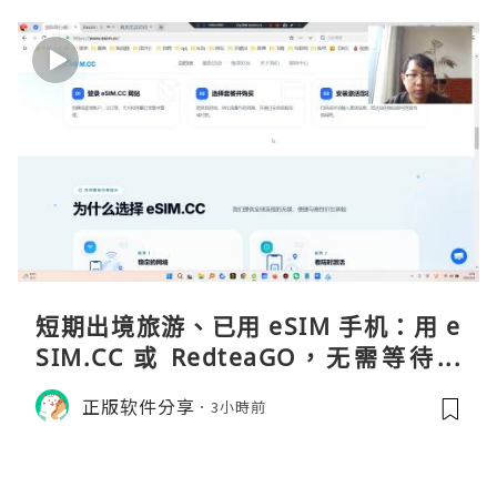
短期出境旅游、已用 eSIM 手机：用 e
SIM.CC 或 RedteaGO，无需等待收
货。需要“当地号码 + 通话短信”（如
正版软件分享
3小時前
打车、外卖、客户联络）：优先 Redt
eaGO（明确提供通话短信套餐）。长