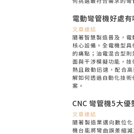
何挑選最符合需求的彎
電動彎管機好處有
文章連結
隨著智慧製造普及，電
核心設備。全電機型具
的痛點；油電混合型則
面與干涉模擬功能，技
熱且啟動迅速，配合高
解如何透過自動化技術
案。
CNC 彎管機5
文章連結
隨著製造業邁向數位化
機台能將彎曲誤差縮減