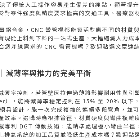
決了傳統人工操作容易產生偏差的痛點，顯著提
於對零件強度與精度要求極高的交通工具、醫療器
量鋁合金，CNC 彎管機都能靈活對應不同的材質
實現從上料到下料的一站式生產，大幅縮減人力成
合您產線需求的 CNC 彎管機嗎？歡迎點選文章連
｜減薄率與推力的完美平衡
減薄率控制，若管壁因拉伸過薄將影響耐用性與引
ter），能將減薄率穩定控制在 15% 至 20% 以
模具設計，能一次完成複雜的連續多段彎角，並
產效率。選購時應根據管徑、材質硬度與彎曲複雜
列搭載專利 DGT 傳動技術，能精準處理極小彎曲半徑
化排氣系統的加工品質並降低生產成本嗎？歡迎點