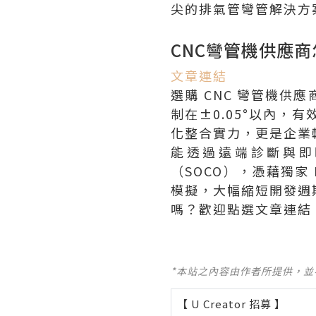
尖的排氣管彎管解決方
CNC彎管機供應
文章連結
選購 CNC 彎管機
制在±0.05°以內
化整合實力，更是企業
能透過遠端診斷與即
（SOCO），憑藉獨家
模擬，大幅縮短開發週
嗎？歡迎點選文章連結
*本站之內容由作者所提供，
【 U Creator 招募 】