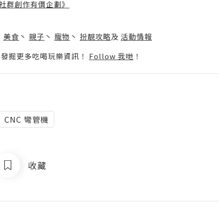
社群創作有價企劃》
】
丶
美食
丶
親子
丶
寵物
丶
扮靚攻略
及
活動情報
p啦！發掘更多吃喝玩樂資訊！
Follow 我哋
！
CNC 彎管機
收藏