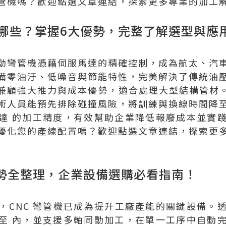
管機嗎？歡迎點選文章連結，探索更多專業的加工
哪些？掌握6大優勢，完整了解選型與應
動彎管機憑藉伺服馬達的精確控制，成為航太、汽
備零油汙、低噪音與節能特性，完美解決了傳統油
兼顧強大推力與成本優勢，適合處理大型結構管材。透
術人員能預先排除碰撞風險，將訓練與換線時間降
達 的加工精度，有效幫助企業降低報廢成本並實
優化您的產線配置嗎？歡迎點選文章連結，探索更
大優勢全整理，企業設備選購必看指南！
，CNC 彎管機已成為提升工廠產能的關鍵設備。
至 內，並支援多軸同動加工，在單一工序中自動