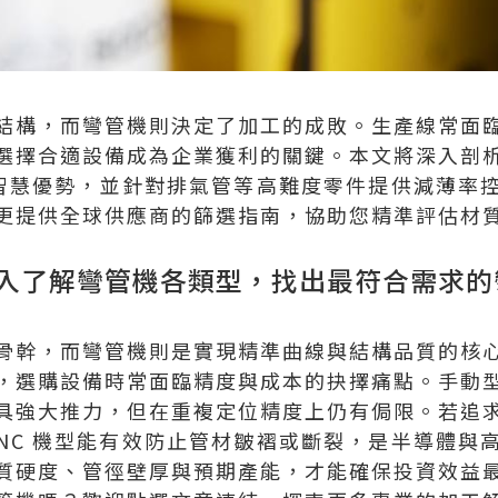
結構，而彎管機則決定了加工的成敗。生產線常面
選擇合適設備成為企業獲利的關鍵。本文將深入剖
型的智慧優勢，並針對排氣管等高難度零件提供減薄率
更提供全球供應商的篩選指南，協助您精準評估材
入了解彎管機各類型，找出最符合需求的
骨幹，而彎管機則是實現精準曲線與結構品質的核
，選購設備時常面臨精度與成本的抉擇痛點。手動
具強大推力，但在重複定位精度上仍有侷限。若追
CNC 機型能有效防止管材皺褶或斷裂，是半導體與
質硬度、管徑壁厚與預期產能，才能確保投資效益