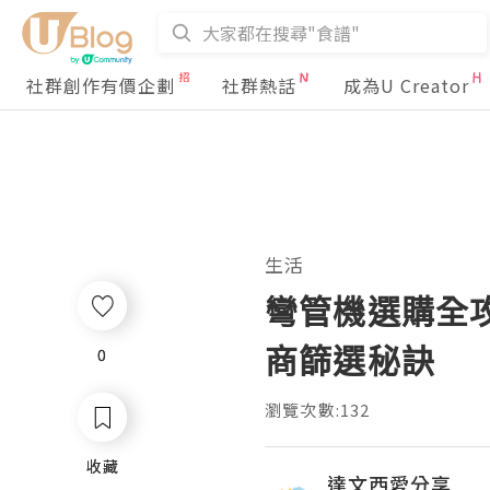
社群創作有價企劃
社群熱話
成為U Creator
生活
彎管機選購全攻
商篩選秘訣
0
0
瀏覽次數:132
收藏
收藏
達文西愛分享