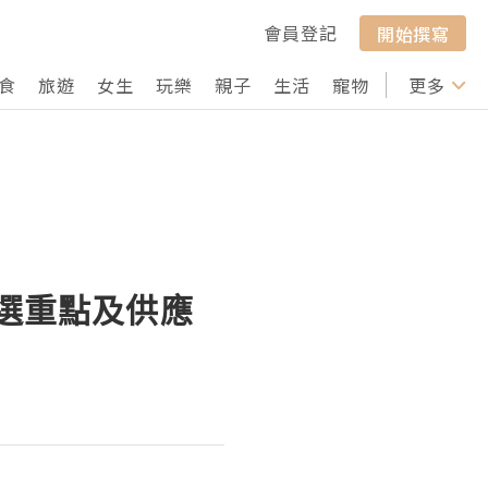
會員登記
開始撰寫
食
旅遊
女生
玩樂
親子
生活
寵物
行山
更多
打卡
挑選重點及供應