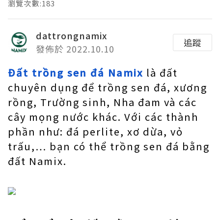
瀏覽次數:183
dattrongnamix
追蹤
發佈於 2022.10.10
Đất trồng sen đá Namix
là đất
chuyên dụng để trồng sen đá, xương
rồng, Trường sinh, Nha đam và các
cây mọng nước khác. Với các thành
phần như: đá perlite, xơ dừa, vỏ
trấu,… bạn có thể trồng sen đá bằng
đất Namix.