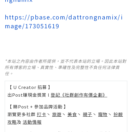
https://pbase.com/dattrongnamix/i
mage/173051619
*本站之內容由作者所提供，並不代表本站的立場。因此本站對
所有博客的立場、真實性、準確性及完整性不負任何法律責
任。
【 U Creator 招募 】
出Post賺現金獎賞 l
登記《社群創作有價企劃》
【 睇Post + 參加品牌活動 】
瀏覽更多社群
打卡
丶
旅遊
丶
美食
丶
親子
丶
寵物
丶
扮靚
攻略
及
活動情報