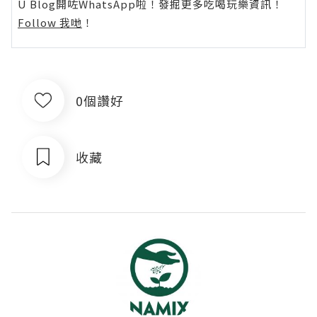
U Blog開咗WhatsApp啦！發掘更多吃喝玩樂資訊！
Follow 我哋
！
0個讚好
收藏