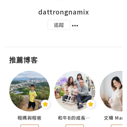
dattrongnamix
追蹤
推薦博客
 Swan
暟媽與暟爸
和牛B的成長日記
文珊 ManS