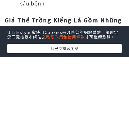
sâu bệnh
Giá Thể Trồng Kiểng Lá Gồm Những
Thành Phần Nào?
U Lifestyle 會使用Cookies來改善您的網站體驗，請確定
Thành phần chính của giá thể trồng
您同意接受本網站之
私隱政策和使用條款
才可繼續瀏覽。
kiểng lá gồm hỗn hợp gồm các thành
我已閱讀及同意
phần tơi xốp, thoáng khí: Phân hữu
cơ, dừa chips, vỏ thông, giá thể đá
Perlite, đá Pumice… Bổ sung
Trichoderma spp. và Bacillus
Thuringiensis
Phân hữu cơ hỗ trợ dinh dưỡng lâu
dài, giúp cây phát triển tốt
Dừa chips, giá thể đá Perlite hỗ trợ
giữ nước và dinh dưỡng cho cây. Tạo
độ ẩm phù hợp không quá ướt dũng