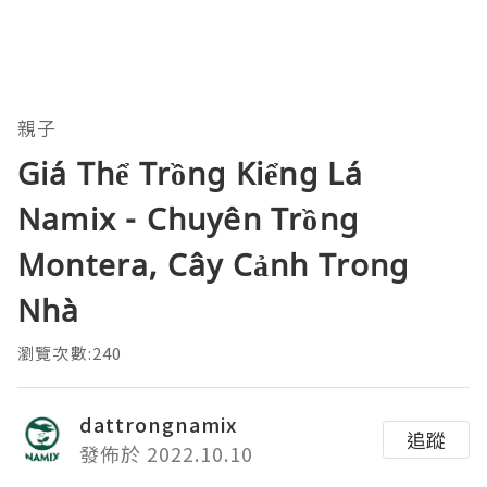
親子
Giá Thể Trồng Kiểng Lá
Namix - Chuyên Trồng
Montera, Cây Cảnh Trong
Nhà
瀏覽次數:240
dattrongnamix
追蹤
發佈於 2022.10.10