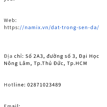
Web:
https:
//namix.vn/dat-trong-sen-da/
Địa
chỉ: Số 2A3, đường số 3, Đại Học
Nông Lâm, Tp.Thủ Đức, Tp.HCM
Hot
line: 02871023489
Em
ail: