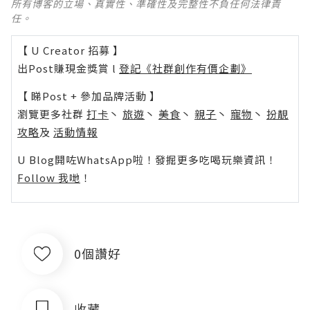
所有博客的立場、真實性、準確性及完整性不負任何法律責
任。
【 U Creator 招募 】
出Post賺現金獎賞 l
登記《社群創作有價企劃》
【 睇Post + 參加品牌活動 】
瀏覽更多社群
打卡
丶
旅遊
丶
美食
丶
親子
丶
寵物
丶
扮靚
攻略
及
活動情報
U Blog開咗WhatsApp啦！發掘更多吃喝玩樂資訊！
Follow 我哋
！
0個讚好
收藏