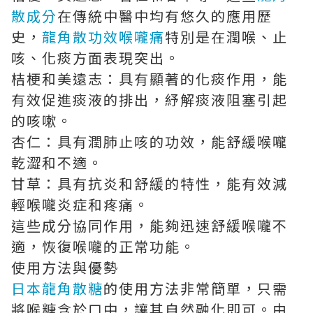
散成分
在傳統中醫中均有悠久的應用歷
史，
龍角散功效喉嚨痛
特別是在潤喉、止
咳、化痰方面表現突出。
桔梗和美遠志：具有顯著的化痰作用，能
有效促進痰液的排出，紓解痰液阻塞引起
的咳嗽。
杏仁：具有潤肺止咳的功效，能舒緩喉嚨
乾澀和不適。
甘草：具有抗炎和舒緩的特性，能有效減
輕喉嚨炎症和疼痛。
這些成分協同作用，能夠迅速舒緩喉嚨不
適，恢復喉嚨的正常功能。
使用方法與優勢
日本龍角散糖
的使用方法非常簡單，只需
將喉糖含於口中，讓其自然融化即可。由