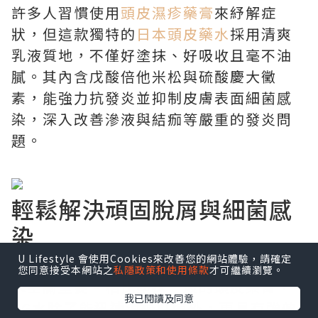
許多人習慣使用
頭皮濕疹藥膏
來紓解症
狀，但這款獨特的
日本頭皮藥水
採用清爽
乳液質地，不僅好塗抹、好吸收且毫不油
膩。其內含戊酸倍他米松與硫酸慶大黴
素，能強力抗發炎並抑制皮膚表面細菌感
染，深入改善滲液與結痂等嚴重的發炎問
題。
輕鬆解決頑固脫屑與細菌感
染
U Lifestyle 會使用Cookies來改善您的網站體驗，請確定
針對長期反覆的困擾，挑選對的
頭皮屑藥
您同意接受本網站之
私隱政策和使用條款
才可繼續瀏覽。
水
至關重要。相比塗抹一般的
頭皮藥膏
，
我已閱讀及同意
VG水除了能迅速消退紅腫外，更具有強效