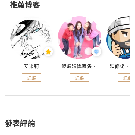
推薦博客
點滴
艾米莉
儍媽媽與兩隻小魔怪之家
追蹤
追蹤
追蹤
發表評論