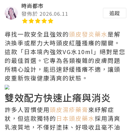
時尚都市
追蹤
發佈於 2026.06.11
尋找一款安全且強效的
頭皮發炎藥水
是解
決換季或壓力大時頭皮紅腫搔癢的關鍵。
這款「日本境內強效VG水10ml」絕對是您
的最佳首選。它專為各類複雜的皮膚問題
所精心設計，能迅速舒緩搔癢不適，讓頭
皮重新恢復健康清爽的狀態。
雙效配方快速止癢與消炎
許多人習慣使用
頭皮濕疹藥膏
來紓解症
狀，但這款獨特的
日本頭皮藥水
採用清爽
乳液質地，不僅好塗抹、好吸收且毫不油