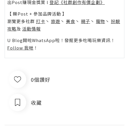
出Post賺現金獎賞 l
登記《社群創作有價企劃》
【 睇Post + 參加品牌活動 】
瀏覽更多社群
打卡
丶
旅遊
丶
美食
丶
親子
丶
寵物
丶
扮靚
攻略
及
活動情報
U Blog開咗WhatsApp啦！發掘更多吃喝玩樂資訊！
Follow 我哋
！
0個讚好
收藏