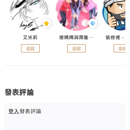
點滴
艾米莉
儍媽媽與兩隻小魔怪之家
追蹤
追蹤
追蹤
發表評論
登入
發表評論