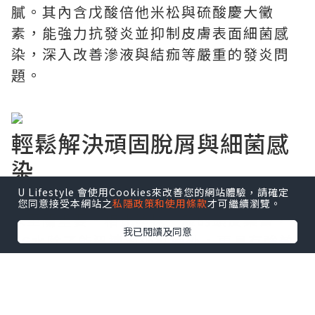
膩。其內含戊酸倍他米松與硫酸慶大黴
素，能強力抗發炎並抑制皮膚表面細菌感
染，深入改善滲液與結痂等嚴重的發炎問
題。
輕鬆解決頑固脫屑與細菌感
染
U Lifestyle 會使用Cookies來改善您的網站體驗，請確定
針對長期反覆的困擾，挑選對的
頭皮屑藥
您同意接受本網站之
私隱政策和使用條款
才可繼續瀏覽。
水
至關重要。相比塗抹一般的
頭皮藥膏
，
我已閱讀及同意
VG水除了能迅速消退紅腫外，更具有強效
抗生素成分能防止二次感染惡化。非常適
合患有慢性濕疹、皮炎、乾癬、掌跖膿疱
病與各類頑固性頭皮困擾的族群日常護理