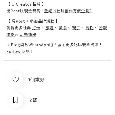
【 U Creator 招募 】
出Post賺現金獎賞 l
登記《社群創作有價企劃》
【 睇Post + 參加品牌活動 】
瀏覽更多社群
打卡
丶
旅遊
丶
美食
丶
親子
丶
寵物
丶
扮靚
攻略
及
活動情報
U Blog開咗WhatsApp啦！發掘更多吃喝玩樂資訊！
Follow 我哋
！
0個讚好
收藏