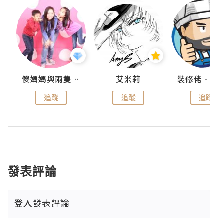
點滴
儍媽媽與兩隻小魔怪之家
艾米莉
追蹤
追蹤
追蹤
發表評論
登入
發表評論