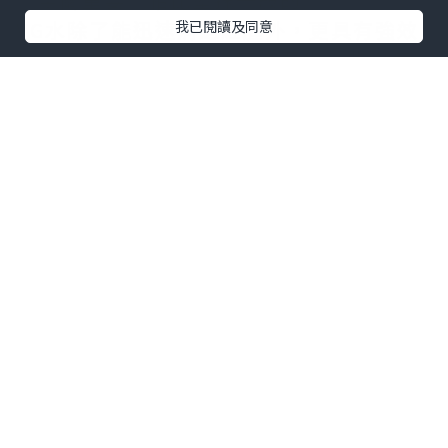
水
至關重要。相比塗抹一般的
頭皮藥膏
，
我已閱讀及同意
VG水除了能迅速消退紅腫外，更具有強效
抗生素成分能防止二次感染惡化。非常適
合患有慢性濕疹、皮炎、乾癬、掌跖膿疱
病與各類頑固性頭皮困擾的族群日常護理
使用。
正確用法與使用注意事項
選擇
日本脂漏性皮膚炎藥膏
時，務必遵循
專業指示。使用前請充分搖勻，每日取適
量塗抹於患部，切勿大面積或長期連續使
用以避免副作用。孕婦、老年人及兒童需
特別謹慎，若使用一週未改善或出現過敏
反應，應立即停用並尋求醫師協助。
透過
藥妝一番店
選購原裝正品，絕對是維
護頭皮健康、及早對症下藥的最佳途徑。