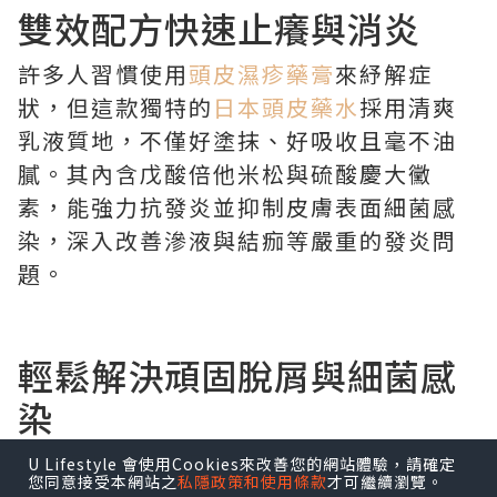
雙效配方快速止癢與消炎
許多人習慣使用
頭皮濕疹藥膏
來紓解症
狀，但這款獨特的
日本頭皮藥水
採用清爽
乳液質地，不僅好塗抹、好吸收且毫不油
膩。其內含戊酸倍他米松與硫酸慶大黴
素，能強力抗發炎並抑制皮膚表面細菌感
染，深入改善滲液與結痂等嚴重的發炎問
題。
輕鬆解決頑固脫屑與細菌感
染
U Lifestyle 會使用Cookies來改善您的網站體驗，請確定
針對長期反覆的困擾，挑選對的
頭皮屑藥
您同意接受本網站之
私隱政策和使用條款
才可繼續瀏覽。