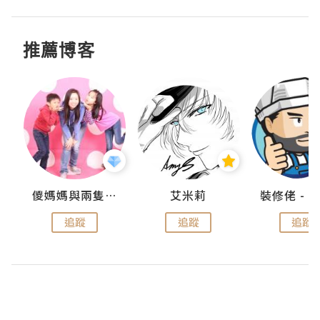
推薦博客
點滴
儍媽媽與兩隻小魔怪之家
艾米莉
追蹤
追蹤
追蹤