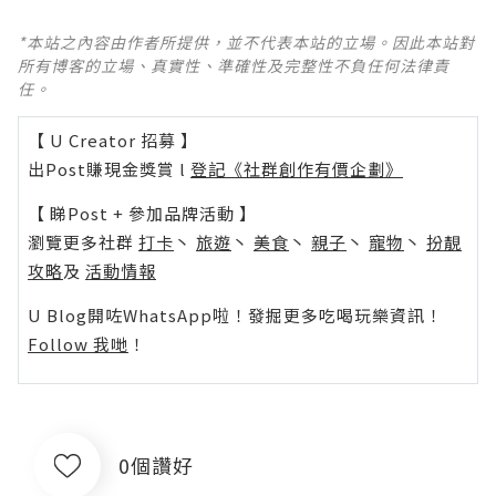
*本站之內容由作者所提供，並不代表本站的立場。因此本站對
所有博客的立場、真實性、準確性及完整性不負任何法律責
任。
【 U Creator 招募 】
出Post賺現金獎賞 l
登記《社群創作有價企劃》
【 睇Post + 參加品牌活動 】
瀏覽更多社群
打卡
丶
旅遊
丶
美食
丶
親子
丶
寵物
丶
扮靚
攻略
及
活動情報
U Blog開咗WhatsApp啦！發掘更多吃喝玩樂資訊！
Follow 我哋
！
0個讚好