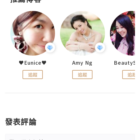
h 夏沫
♥Eunice♥
Amy Ng
追蹤
追蹤
追蹤
發表評論