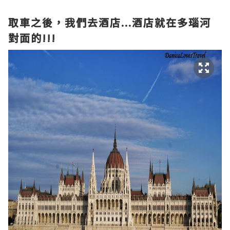
取
車
之後
，我們去
酒店
...
酒店就在
多瑙河
對面的!!!