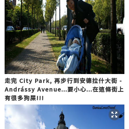
走完 City Park,
再
步行到安德拉什大街 -
Andrássy Avenue...
要小心
...
在這條街上
有
很多
狗屎!!!