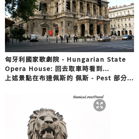
匈牙利國家歌劇院 - Hungarian State
Opera House: 回去
取車
時
看到...
上述
景點
在
布達佩斯
的
佩斯 - Pest
部分...