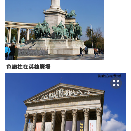
色譜柱
在
英雄
廣場