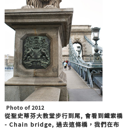
Photo of 2012
從
聖史蒂芬大教堂
步行
到尾,
會看到
鐵索橋
- Chain bridge,
過去
這條橋，
我們在
布