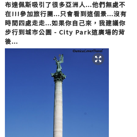
布達佩斯
吸引了
很多
亞洲
人...
他們
無處不
在
!!!
參加旅行團...
只會看到
這個景
...
沒有
時間
四處走走
...
如果
你
自己
來
，
我建議你
步行
到
城市公園
- City Park
這
廣場的背
後...