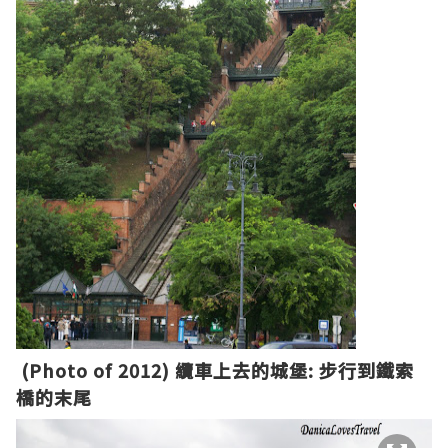
(Photo of 2012)
纜車
上去
的城堡:
步行到
鐵索
橋
的末尾