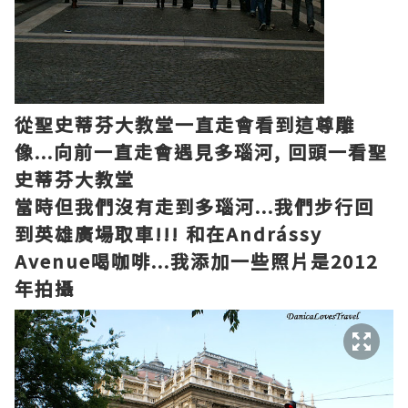
從聖史蒂芬大教堂一直走會看到這尊雕
像...
向前一直走
會遇見
多瑙河,
回
頭一看聖
史蒂芬大教堂
當時
但我們沒有走到多瑙河...我們
步行回
到
英雄廣場取車!!!
和
在Andrássy
Avenue喝咖啡...
我添加
一些
照片是
2012
年
拍攝