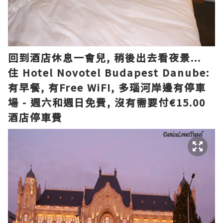
回到酒店休息一會兒, 稍後
出去看夜景...
住
Hotel Novotel Budapest Danube:
有
早餐,
有
Free WiFI,
多瑙河
岸邊
有
停車
場 -
週六和週日
免費,
沒有
需要
付€15.00
酒店停車
費