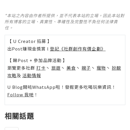
*本站之內容由作者所提供，並不代表本站的立場。因此本站對
所有博客的立場、真實性、準確性及完整性不負任何法律責
任。
【 U Creator 招募 】
出Post賺現金獎賞 l
登記《社群創作有價企劃》
【 睇Post + 參加品牌活動 】
瀏覽更多社群
打卡
丶
旅遊
丶
美食
丶
親子
丶
寵物
丶
扮靚
攻略
及
活動情報
U Blog開咗WhatsApp啦！發掘更多吃喝玩樂資訊！
Follow 我哋
！
相關話題