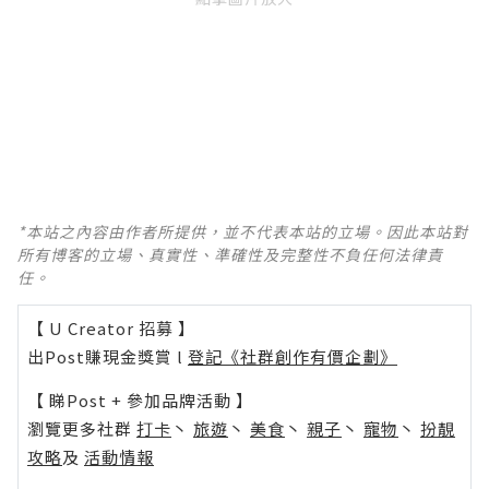
點擊圖片放大
*本站之內容由作者所提供，並不代表本站的立場。因此本站對
所有博客的立場、真實性、準確性及完整性不負任何法律責
任。
【 U Creator 招募 】
出Post賺現金獎賞 l
登記《社群創作有價企劃》
【 睇Post + 參加品牌活動 】
瀏覽更多社群
打卡
丶
旅遊
丶
美食
丶
親子
丶
寵物
丶
扮靚
攻略
及
活動情報