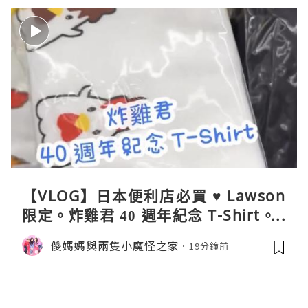
【VLOG】日本便利店必買 ♥ Lawson
限定。炸雞君 40 週年紀念 T-Shirt。C
oleman 聯乘晴雨兩用自動開合折疊
儍媽媽與兩隻小魔怪之家
19分鐘前
傘。與 Calbee / 湖池屋共同開發製作
薯片