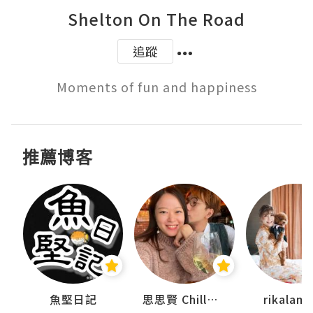
Shelton On The Road
追蹤
Moments of fun and happiness
推薦博客
urnal
魚堅日記
思思賢 ChillMyBabe
rikala