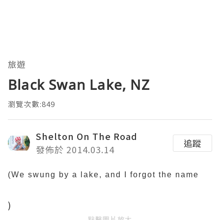
旅遊
Black Swan Lake, NZ
瀏覽次數:849
Shelton On The Road
追蹤
發佈於 2014.03.14
(We swung by a lake, and I forgot the name
)