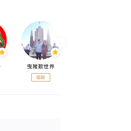
nius
曳豬歎世界
Koalascities (^O^)! @ UTravel
追蹤
追蹤