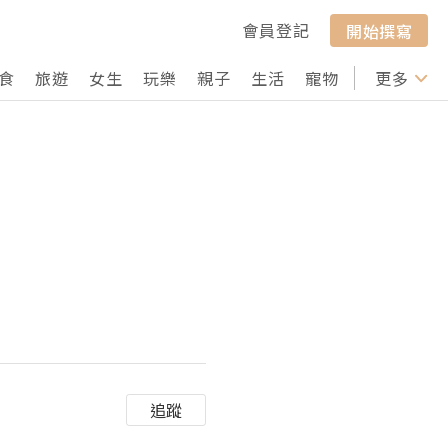
會員登記
開始撰寫
食
旅遊
女生
玩樂
親子
生活
寵物
行山
更多
打卡
追蹤