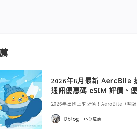
薦
2026年8月最新 AeroBi
通訊優惠碼 eSIM 評價、優
教學完整整理
2026年出國上網必備！AeroBile
入【ASIA2607】日韓中港澳上網 9 折
9折，eSIM評價超高穩定不卡頓，蝴蝶
Dblog
15分鐘前
略全解析。省錢又方便，出國旅行網路不發
ile（翔翼通訊）評價、優缺點與 Z Fli
第一件最怕的事是什麼？不是行李超重