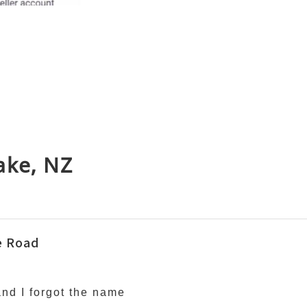
ake, NZ
e Road
nd I forgot the name