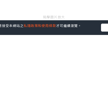
點擊圖片放大
您同意接受本網站之
私隱政策和使用條款
才可繼續瀏覽。
並不代表本站的立場。因此本站對所有博客的立場、真實性、準確性