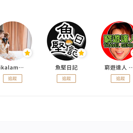
rikalammm
魚堅日記
窮遊達人 Mr.TravelGe
追蹤
追蹤
追蹤