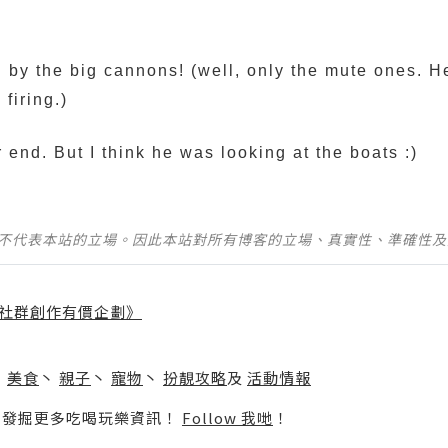
 by the big cannons! (well, only the mute ones. H
firing.)
r end. But I think he was looking at the boats :)
並不代表本站的立場。因此本站對所有博客的立場、真實性、準確性
社群創作有價企劃》
】
丶
美食
丶
親子
丶
寵物
丶
扮靚攻略
及
活動情報
p啦！發掘更多吃喝玩樂資訊！
Follow 我哋
！