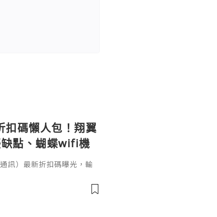
le 折扣碼懶人包！翔翼
缺點、蝴蝶wifi機
（翔翼通訊）最新折扣碼曝光，輸
、輸入【EUA2026】歐洲上網
機買斷WiFi分享器全球通用攻
愁！本文完整整理 AeroB
p／Fold 上網設定教學。出國
、不是航班