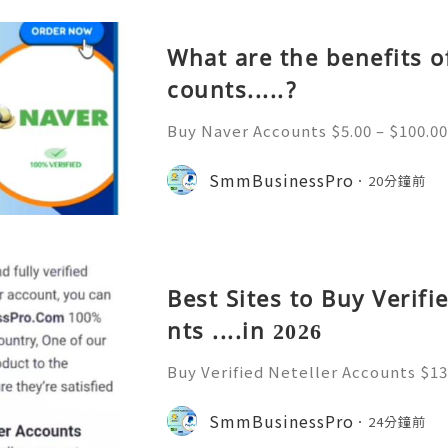
What are the benefits o
counts.....?
Buy Naver Accounts $5.00 – $100.00
h $100.00 Buy Naver Accounts Onli
e Welcome to Never South Korea’
SmmBusinessPro
20分鐘前
gine and online platform. Al
Best Sites to Buy Verifi
nts ....in 2026
Buy Verified Neteller Accounts $13
$130.00 through $230.00 Buy Verifi
cure & Ready to Use Neteller is on
SmmBusinessPro
24分鐘前
s. A Neteller account