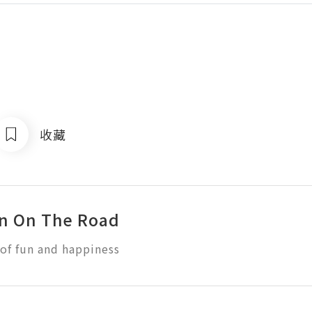
收藏
n On The Road
f fun and happiness