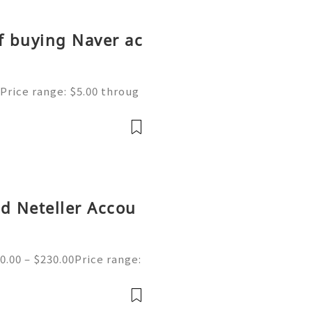
f buying Naver ac
Price range: $5.00 throug
ne | Secure & Ready to Us
s most popular search en
ed Neteller Accou
0.00 – $230.00Price range:
ed Neteller Accounts | Se
e of the merchant wallet