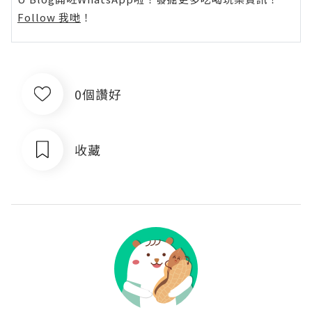
Follow 我哋
！
0個讚好
收藏