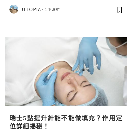
CHIIKAWA 人魚島的秘密》
UTOPIA
1小時前
瑞士5點提升針能不能做填充？作用定
位詳細揭秘！