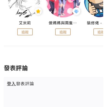
點滴
艾米莉
儍媽媽與兩隻小魔怪之家
追蹤
追蹤
追蹤
發表評論
登入
發表評論