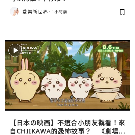
愛美新世界
1小時前
【日本の映画】不適合小朋友觀看！來
自CHIIKAWA的恐怖故事？—《劇場版