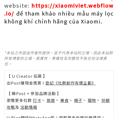
website:
https://xiaomiviet.webflow
.io/
để tham khảo nhiều mẫu máy lọc
không khí chính hãng của Xiaomi.
*本站之內容由作者所提供，並不代表本站的立場。因此本站對
所有博客的立場、真實性、準確性及完整性不負任何法律責
任。
【 U Creator 招募 】
出Post賺現金獎賞 l
登記《社群創作有價企劃》
【 睇Post + 參加品牌活動 】
瀏覽更多社群
打卡
丶
旅遊
丶
美食
丶
親子
丶
寵物
丶
扮靚
攻略
及
活動情報
U Blog開咗WhatsApp啦！發掘更多吃喝玩樂資訊！