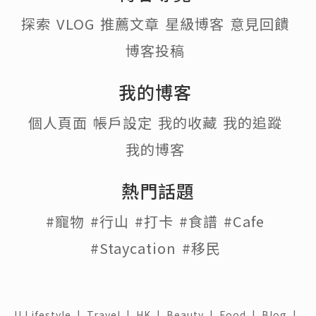
探索
VLOG
推薦文章
星級博客
意見回饋
博客投稿
我的博客
個人頁面
帳戶設定
我的收藏
我的追蹤
我的博客
熱門話題
#寵物
#行山
#打卡
#食譜
#Cafe
#Staycation
#移民
U Lifestyle
|
Travel
|
HK
|
Beauty
|
Food
|
Blog
|