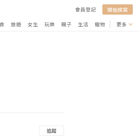
會員登記
開始撰寫
食
旅遊
女生
玩樂
親子
生活
寵物
行山
更多
打卡
追蹤