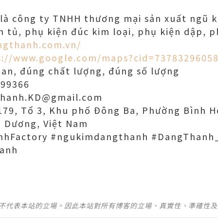
là công ty TNHH thương mại sản xuất ngũ k
m tủ, phụ kiện đúc kim loại, phụ kiện dập, p
ngthanh.com.vn/
s://www.google.com/maps?cid=7378329605
ian, đúng chất lượng, đúng số lượng
599366
thanh.KD@gmail.com
 179, Tổ 3, Khu phố Đông Ba, Phường Bình 
h Dương, Việt Nam
nhFactory #ngukimdangthanh #DangThanh
anh
並不代表本站的立場。因此本站對所有博客的立場、真實性、準確性