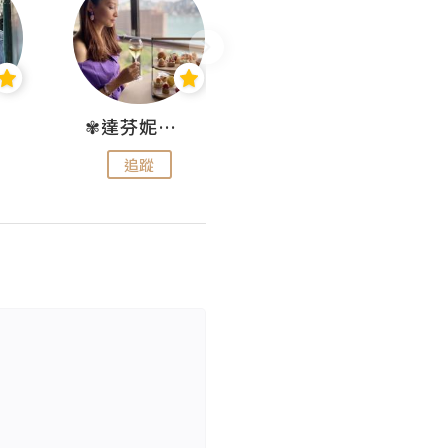
✾達芬妮•愛孩子•愛生活✾
wendysugar享受生活gogogo
追蹤
追蹤