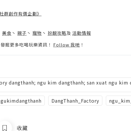
社群創作有價企劃》
】
丶
美食
丶
親子
丶
寵物
丶
扮靚攻略
及
活動情報
p啦！發掘更多吃喝玩樂資訊！
Follow 我哋
！
tory dangthanh; ngu kim dangthanh; san xuat ngu kim 
ngukimdangthanh
DangThanh_Factory
ngu_kim
收藏