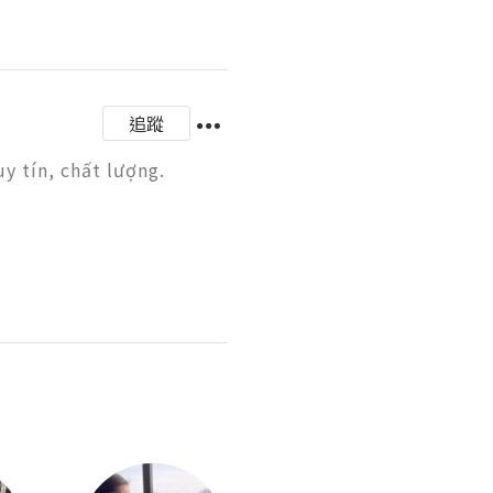
追蹤
tín, chất lượng. 
