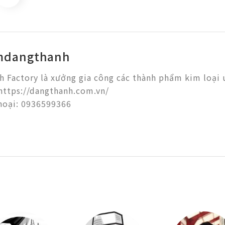
mdangthanh
 Factory là xưởng gia công các thành phẩm kim loại uy 
https://dangthanh.com.vn/

oại: 0936599366
