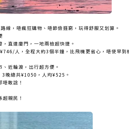
適路線，唔瘋狂購物、唔節儉捱窮，玩得舒服又划算。
便
發，直達廈門，一地兩檢超快捷。
回¥746/人，全程大約3個半鐘，比飛機更省心，唔使早
市、近輪渡，出行超方便。
3晚總共¥1050，人均¥525。
都唔敢諗！
係超親民！