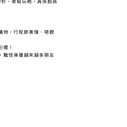
得好、景點玩晒，真係超高
購物，行程節奏慢、唔趕
必選！
，難怪身邊越來越多朋友