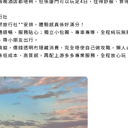
兩晚酒店都唔夠，但係廈門可以玩足4日，住得舒服、食
行社
際旅行社**安排，體驗感真係好滿分！
通順暢、服務貼心；獨立小包團、專車專導，全程純玩無
、帶小朋友出行。
搞掂，價錢透明冇隱藏消費，完全唔使自己做攻略，懶人
係低成本、高質感，再配上游多多專業服務，全程放心玩