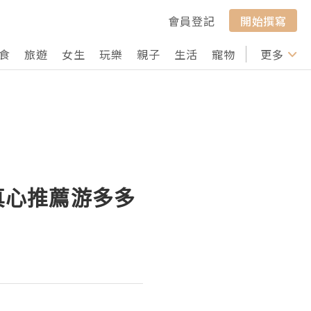
會員登記
開始撰寫
食
旅遊
女生
玩樂
親子
生活
寵物
行山
更多
打卡
！真心推薦游多多