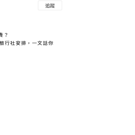
追蹤
貴？
業旅行社安排，一文話你