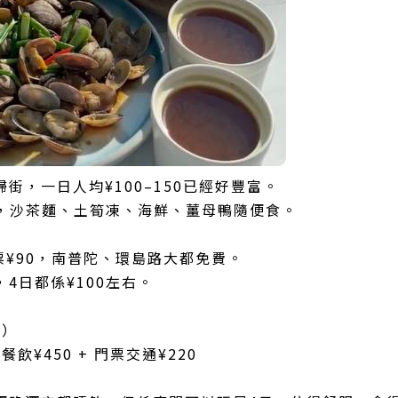
街，一日人均¥100–150已經好豐富。
0，沙茶麵、土筍凍、海鮮、薑母鴨隨便食。
票¥90，南普陀、環島路大都免費。
4日都係¥100左右。
均）
+ 餐飲¥450 + 門票交通¥220