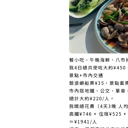
餐小吃、午晚海鮮、八市掃
我4日總共使咗大約¥45
景點+市內交通
鼓浪嶼船票¥35，景點套
市內搭地鐵、公交、單車，
總計大約¥220/人。
我嘅總花費（4天3晚 人
高鐵¥746 + 住宿¥525 
≈¥1941/人