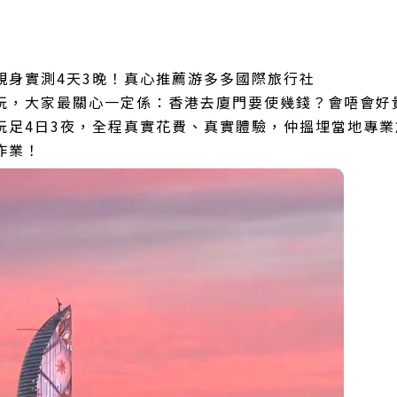
親身實測4天3晚！真心推薦游多多國際旅行社
玩，大家最關心一定係：香港去廈門要使幾錢？會唔會好
玩足4日3夜，全程真實花費、真實體驗，仲搵埋當地專
作業！