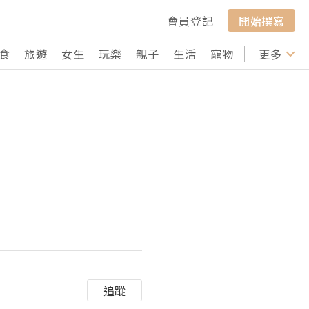
會員登記
開始撰寫
食
旅遊
女生
玩樂
親子
生活
寵物
行山
更多
打卡
追蹤