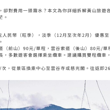
，卻對費用一頭霧水？本文為你詳細拆解黃山旅遊
茫。
元人民幣（旺季），淡季（12月至次年2月）優惠至
。
道（前山）90元/單程，雲谷索道（後山）80元/
長，多數遊客會選擇乘坐纜車。建議購買雙程纜車
元/次，從景區換乘中心至雲谷寺或慈光閣。往返即2