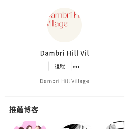
Dambri Hill Vil
追蹤
Dambri Hill Village
推薦博客