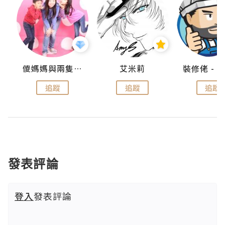
點滴
儍媽媽與兩隻小魔怪之家
艾米莉
追蹤
追蹤
追蹤
發表評論
登入
發表評論