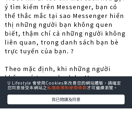
ý tìm kiếm trên Messenger, bạn có
thể thắc mắc tại sao Messenger hiển
thị những người bạn không quen
biết, thậm chí cả những người không
liên quan, trong danh sách bạn bè
trực tuyến của bạn. ?
Theo mặc định, khi những người
không có trong danh bạ Messenger
U Lifestyle 會使用Cookies來改善您的網站體驗，請確定
của bạn gửi tin nhắn cho bạn, tất cả
您同意接受本網站之
私隱政策和使用條款
才可繼續瀏覽。
những tin nhắn đó sẽ được đưa vào
我已閱讀及同意
danh sách tin nhắn đang chờ xử lý.
Nhưng chỉ cần bạn trả lời tin nhắn
của người đó, Messenger sẽ ngay lập
tức thêm người đó vào danh sách bạn