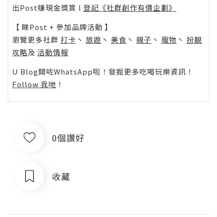
出Post賺現金獎賞 l
登記《社群創作有價企劃》
【 睇Post + 參加品牌活動 】
瀏覽更多社群
打卡
丶
旅遊
丶
美食
丶
親子
丶
寵物
丶
扮靚
攻略
及
活動情報
U Blog開咗WhatsApp啦！發掘更多吃喝玩樂資訊！
Follow 我哋
！
0個讚好
收藏