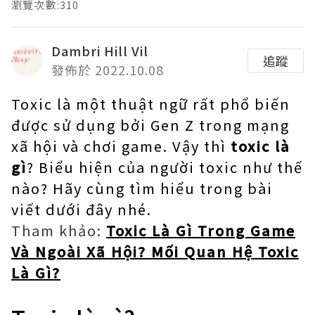
瀏覽次數:310
Dambri Hill Vil
追蹤
發佈於 2022.10.08
Toxic là một thuật ngữ rất phổ biến
được sử dụng bởi Gen Z trong mạng
xã hội và chơi game. Vậy thì
toxic là
gì
? Biểu hiện của người toxic như thế
nào? Hãy cùng tìm hiểu trong bài
viết dưới đây nhé.
Tham khảo:
Toxic Là Gì Trong Game
Và Ngoài Xã Hội? Mối Quan Hệ Toxic
Là Gì?