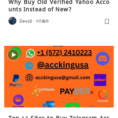
Why Buy Old Verified Yahoo Acco
unts Instead of New?
Devid
9分鐘前