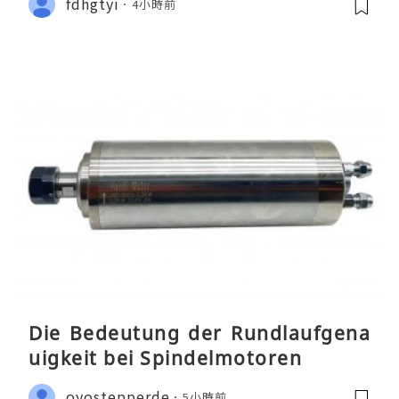
fdhgtyi
4小時前
Die Bedeutung der Rundlaufgena
uigkeit bei Spindelmotoren
oyostepperde
5小時前