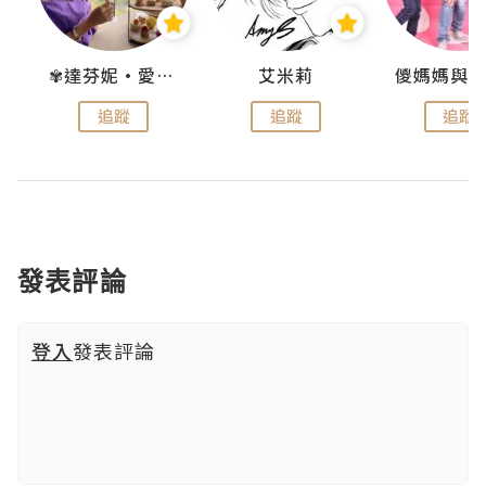
點滴
✾達芬妮•愛孩子•愛生活✾
艾米莉
追蹤
追蹤
追蹤
發表評論
登入
發表評論