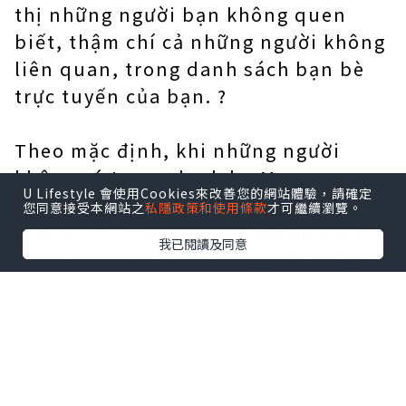
thị những người bạn không quen
biết, thậm chí cả những người không
liên quan, trong danh sách bạn bè
trực tuyến của bạn. ?
Theo mặc định, khi những người
không có trong danh bạ Messenger
U Lifestyle 會使用Cookies來改善您的網站體驗，請確定
của bạn gửi tin nhắn cho bạn, tất cả
您同意接受本網站之
私隱政策和使用條款
才可繼續瀏覽。
những tin nhắn đó sẽ được đưa vào
我已閱讀及同意
danh sách tin nhắn đang chờ xử lý.
Nhưng chỉ cần bạn trả lời tin nhắn
của người đó, Messenger sẽ ngay lập
tức thêm người đó vào danh sách bạn
bè, kể cả khi bạn chưa kết bạn với
người đó, thậm chí bạn chưa kết bạn