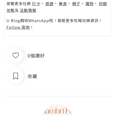
瀏覽更多社群
打卡
丶
旅遊
丶
美食
丶
親子
丶
寵物
丶
扮靚
攻略
及
活動情報
U Blog開咗WhatsApp啦！發掘更多吃喝玩樂資訊！
Follow 我哋
！
0個讚好
收藏