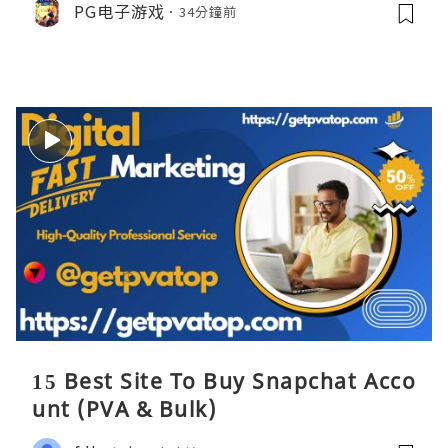
PG电子游戏
34分鐘前
15 Best Site To Buy Snapchat Acco
unt (PVA & Bulk)