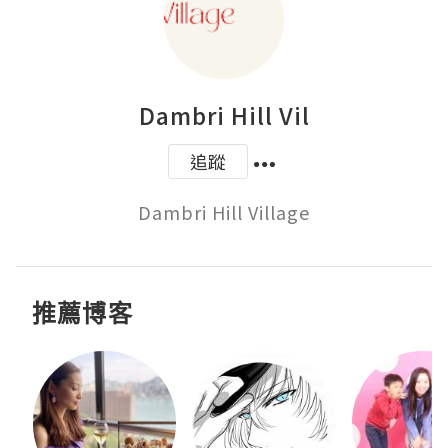
Dambri Hill Vil
追蹤
Dambri Hill Village
推薦博客