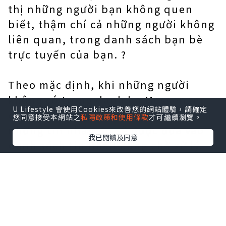
thị những người bạn không quen
biết, thậm chí cả những người không
liên quan, trong danh sách bạn bè
trực tuyến của bạn. ?
Theo mặc định, khi những người
không có trong danh bạ Messenger
U Lifestyle 會使用Cookies來改善您的網站體驗，請確定
của bạn gửi tin nhắn cho bạn, tất cả
您同意接受本網站之
私隱政策和使用條款
才可繼續瀏覽。
những tin nhắn đó sẽ được đưa vào
我已閱讀及同意
danh sách tin nhắn đang chờ xử lý.
Nhưng chỉ cần bạn trả lời tin nhắn
của người đó, Messenger sẽ ngay lập
tức thêm người đó vào danh sách bạn
bè, kể cả khi bạn chưa kết bạn với
người đó, thậm chí bạn chưa kết bạn