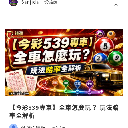
Sanjida
7分鐘前
【今彩539專車】全車怎麼玩？ 玩法賠
率全解析
愛錢的喵編
20分鐘前