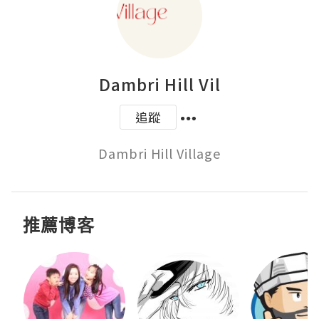
Dambri Hill Vil
追蹤
Dambri Hill Village
推薦博客