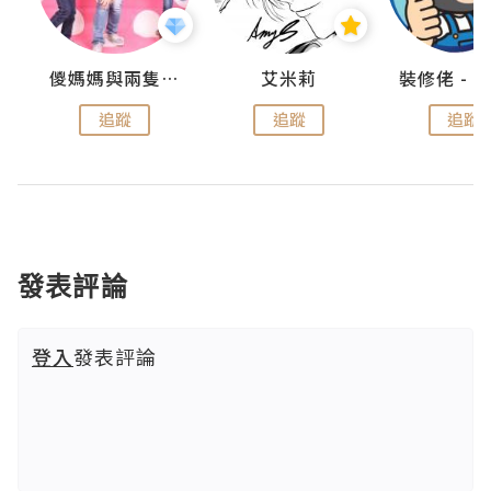
點滴
儍媽媽與兩隻小魔怪之家
艾米莉
追蹤
追蹤
追蹤
發表評論
登入
發表評論