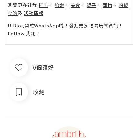
瀏覽更多社群
打卡
丶
旅遊
丶
美食
丶
親子
丶
寵物
丶
扮靚
攻略
及
活動情報
U Blog開咗WhatsApp啦！發掘更多吃喝玩樂資訊！
Follow 我哋
！
0個讚好
收藏