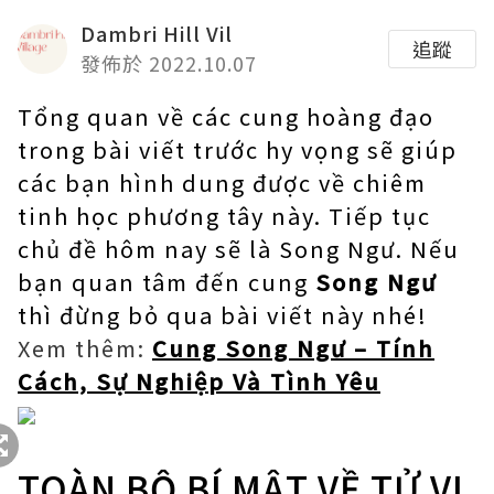
Dambri Hill Vil
追蹤
發佈於 2022.10.07
Tổng quan về các cung hoàng đạo
trong bài viết trước hy vọng sẽ giúp
các bạn hình dung được về chiêm
tinh học phương tây này. Tiếp tục
chủ đề hôm nay sẽ là Song Ngư. Nếu
bạn quan tâm đến cung
Song Ngư
thì đừng bỏ qua bài viết này nhé!
Xem thêm:
Cung Song Ngư – Tính
Cách, Sự Nghiệp Và Tình Yêu
TOÀN BỘ BÍ MẬT VỀ TỬ VI,