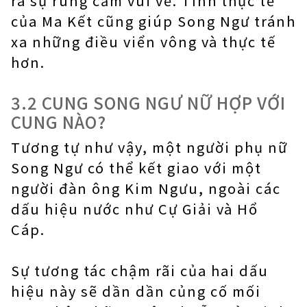
ra sự rung cảm vui vẻ. Tính thực tế
của Ma Kết cũng giúp Song Ngư tránh
xa những điều viển vông và thực tế
hơn.
3.2 CUNG SONG NGƯ NỮ HỢP VỚI
CUNG NÀO?
Tương tự như vậy, một người phụ nữ
Song Ngư có thể kết giao với một
người đàn ông Kim Ngưu, ngoài các
dấu hiệu nước như Cự Giải và Hổ
Cáp.
Sự tương tác chậm rãi của hai dấu
hiệu này sẽ dần dần củng cố mối