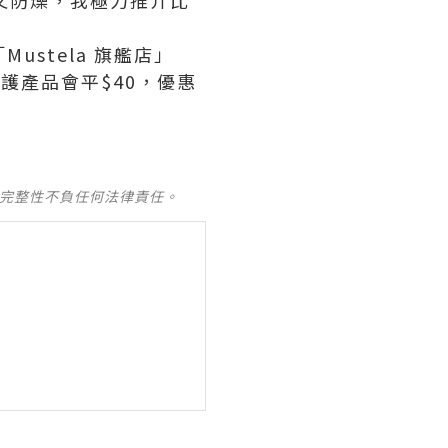
又防燥，我極力推介比
ustela 旗艦店」
修護產品會平$40，優惠
及完整性不負任何法律責任。