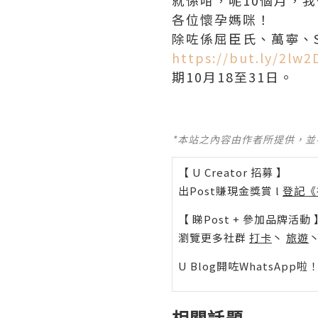
就係咁，呢10個月，
各位懷孕媽咪！
除咗係屈臣氏、萬寧、SO
https://but.ly/2lw
期10月18至31日。
*本站之內容由作者所提供，
【 U Creator 招募 】
出Post賺現金獎賞 l
登記《
【 睇Post + 參加品牌活動 
瀏覽更多社群
打卡
丶
旅遊
U Blog開咗WhatsAp