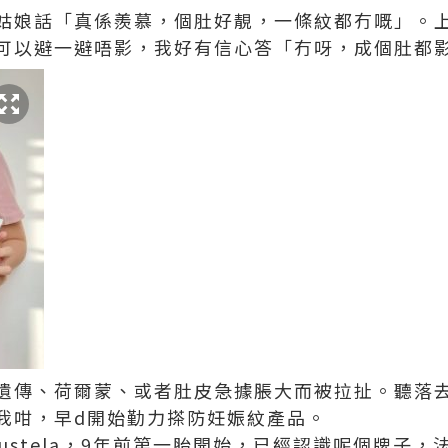
姑娘話「真係羨慕，個肚好靚，一條紋都冇嘅」。
可以避一避唔影，我好有信心答「冇呀，成個肚都
遺傳、荷爾蒙、或者肚皮急據脹大而被拉扯。聽落
我咁，早d開始勤力搽防妊娠紋產品。
ustela，9年前第一胎開始，已經認識呢個牌子