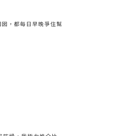
囡囡，都每日早晚爭住幫