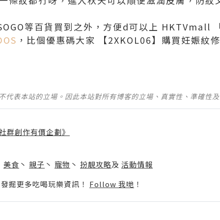
我一條紋都冇呀，進入秋天可以順便滋潤皮膚，防紋
GO等百貨買到之外，方便d可以上 HKTVmall 「M
2DOS
，比個優惠碼大家 【2XKOL06】購買妊娠紋
並不代表本站的立場。因此本站對所有博客的立場、真實性、準確性
社群創作有價企劃》
】
丶
美食
丶
親子
丶
寵物
丶
扮靚攻略
及
活動情報
p啦！發掘更多吃喝玩樂資訊！
Follow 我哋
！