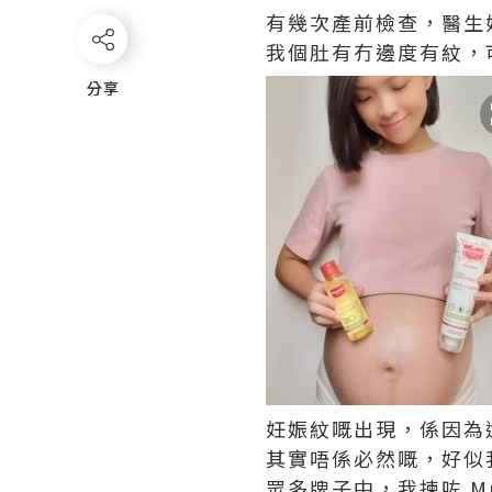
有幾次產前檢查，醫生
我個肚有冇邊度有紋，
分享
分享
妊娠紋嘅出現，係因為
其實唔係必然嘅，好似
眾多牌子中，我揀咗 M