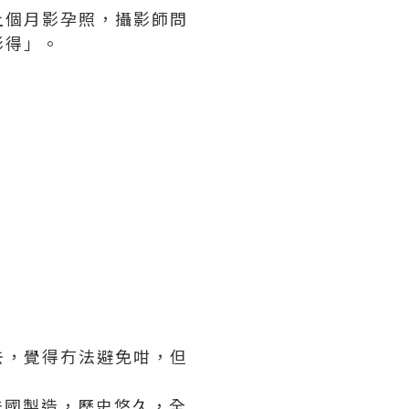
上個月影孕照，攝影師問
影得」。
去，覺得冇法避免咁，但
，法國製造，歷史悠久，全