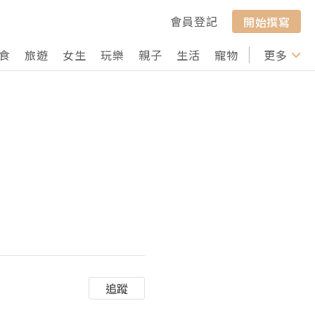
會員登記
開始撰寫
食
旅遊
女生
玩樂
親子
生活
寵物
行山
更多
打卡
追蹤