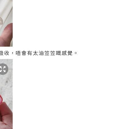
吸收，唔會有太油笠笠嘅感覺。