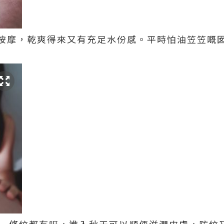
按摩，乾爽得來又有充足水份感。平時怕油笠笠嘅