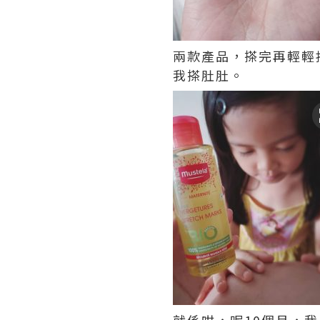
兩款產品，搽完再輕輕
我搽肚肚。