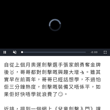
Video
Player
is
loading.
Remaining
-
0:00
Loaded
:
Pause
Unmute
Fullscre
0%
Time
自從上個月奧運劍擊選手張家朗勇奪金牌
後🥇，哥哥都對劍擊嘅興趣大增🤺。雖其
實早在前兩年，哥哥已經話想學，不過怕
佢三分鐘熱度，劍擊嘅裝備又唔係平，如
果佢好快唔學就浪費了🙄。
近排，搵到一個網上《兒童劍擊入門》課