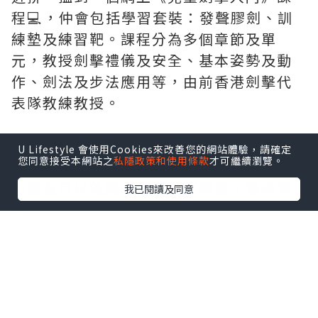
程💻，仲會包括學習套裝：發聲膠劍、訓
練墊及練習靶。課程分為多個章節及單
元，教授劍擊禮儀及安全、基本姿勢及動
作、劍法及步法應用等，由前香港劍擊代
表隊教練教授。
哥哥睇住短片教學👀，邊睇邊學，教練嘅
U Lifestyle 會使用Cookies來改善您的網站體驗，請確定
您同意接受本網站之
私隱政策和使用條款
才可繼續瀏覽。
教法專業，而且非常清晰，容易明白👍🏻。
小朋友可以依照單元嘅次序學習，循序漸
我已閱讀及同意
進。
除咗劍擊課程，UKH 仲有好多不同種類嘅
線上課程，隨時隨地睇學。10月9日 至 10
月23日
UKH Facebook 會有 Giveaway 活動🤩，