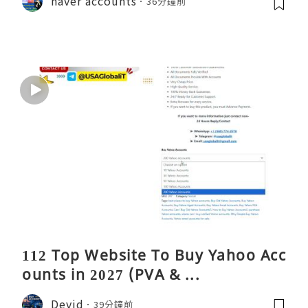
naver accounts
36分鐘前
112 Top Website To Buy Yahoo Acc
ounts in 2027 (PVA & ...
Devid
39分鐘前