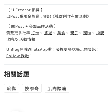
【 U Creator 招募 】
出Post賺現金獎賞 l
登記《社群創作有價企劃》
【 睇Post + 參加品牌活動 】
瀏覽更多社群
打卡
丶
旅遊
丶
美食
丶
親子
丶
寵物
丶
扮靚
攻略
及
活動情報
U Blog開咗WhatsApp啦！發掘更多吃喝玩樂資訊！
Follow 我哋
！
相關話題
瘀傷
按摩膏
肌肉酸痛