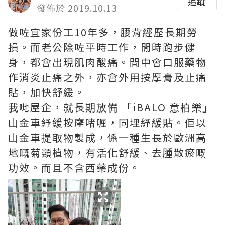
追蹤
發佈於 2019.10.13
做咗宜家份工10年多，腰背經歷長期勞
損。而老公除咗平時工作，閒時跑步健
身，都會出現肌肉酸痛。間中會口服藥物
作消炎止痛之外，亦會外用按摩膏及止痛
貼，加快舒緩。
我哋屋企，就長期放備 「iBALO 意柏樂」
山金車紓緩按摩啫喱，同埋紓緩貼。佢以
山金車提取物製成，係一種生長於歐洲高
地嘅菊類植物，有活化舒緩、去腫散瘀嘅
功效。而且不含西藥成份。