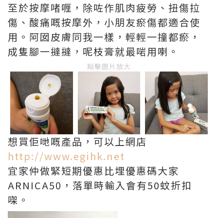
至於按摩啫喱，除咗作肌肉疲勞、扭傷拉
傷、酸痛嘅按摩外，小朋友瘀傷都適合使
用。阿囡皮膚同我一樣，輕輕一撞都瘀，
成隻腳一撻撻，呢枝膏就最啱用喇。
點擊圖片放大
想買佢哋嘅產品，可以上網店
http://www.egihk.net
宜家仲做緊短期優惠比埋優惠碼大家
ARNICA50，落單時輸入會有50蚊折扣
㗎。