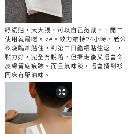
紓緩貼，大大張，可以自己剪裁，一開二
使用就最啱 size。效力維持24小時，老公
夜晚臨瞓貼住，到第二日繼續貼住返工，
黏力好，完全冇脫落，但撕走後又唔會令
皮膚留底痕跡。而且氣味淡，唔會攪到衫
同床有藥油味。