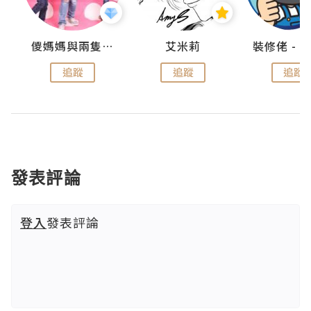
點滴
儍媽媽與兩隻小魔怪之家
艾米莉
追蹤
追蹤
追蹤
發表評論
登入
發表評論