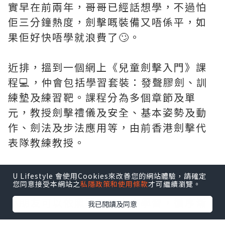
實早在前兩年，哥哥已經話想學，不過怕
佢三分鐘熱度，劍擊嘅裝備又唔係平，如
果佢好快唔學就浪費了🙄。
近排，搵到一個網上《兒童劍擊入門》課
程💻，仲會包括學習套裝：發聲膠劍、訓
練墊及練習靶。課程分為多個章節及單
元，教授劍擊禮儀及安全、基本姿勢及動
作、劍法及步法應用等，由前香港劍擊代
表隊教練教授。
哥哥睇住短片教學👀，邊睇邊學，教練嘅
U Lifestyle 會使用Cookies來改善您的網站體驗，請確定
您同意接受本網站之
私隱政策和使用條款
才可繼續瀏覽。
教法專業，而且非常清晰，容易明白👍🏻。
小朋友可以依照單元嘅次序學習，循序漸
我已閱讀及同意
進。