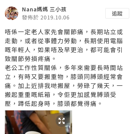
Nana媽媽 三小孩
追蹤
發佈於 2019.10.06
唔係一定老人家先會關節痛，長期站立或
走動，或者從事體力勞動，長期使用電腦
嘅年輕人，如果唔及早更治，都可能會引
致關節勞損疼痛。
老公工作性質關係，多年來需要長時間站
立，有時又要搬重物，膝頭同膊頭經常會
痛。加上近排我哋搬屋，勞碌了幾天，一
搬起重重嘅紙箱，令佢更加感覺膊頭受
壓，蹲低起身時，膝頭都覺得痛。