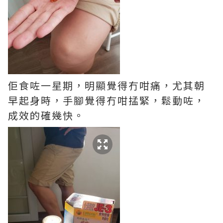
佢食咗一星期，明顯覺得冇咁痛，尤其朝
早起身時，手腳覺得冇咁掹緊，鬆動咗，
成效的確幾快。