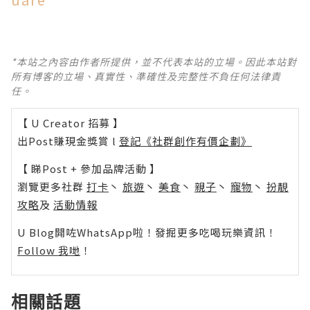
*本站之內容由作者所提供，並不代表本站的立場。因此本站對
所有博客的立場、真實性、準確性及完整性不負任何法律責
任。
【 U Creator 招募 】
出Post賺現金獎賞 l
登記《社群創作有價企劃》
【 睇Post + 參加品牌活動 】
瀏覽更多社群
打卡
丶
旅遊
丶
美食
丶
親子
丶
寵物
丶
扮靚
攻略
及
活動情報
U Blog開咗WhatsApp啦！發掘更多吃喝玩樂資訊！
Follow 我哋
！
相關話題