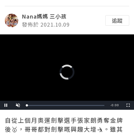
Nana媽媽 三小孩
追蹤
發佈於 2021.10.09
Video
Player
is
loading.
Remaining
-
0:00
Loaded
:
Pause
Unmute
Fullscre
0%
Time
自從上個月奧運劍擊選手張家朗勇奪金牌
後🥇，哥哥都對劍擊嘅興趣大增🤺。雖其