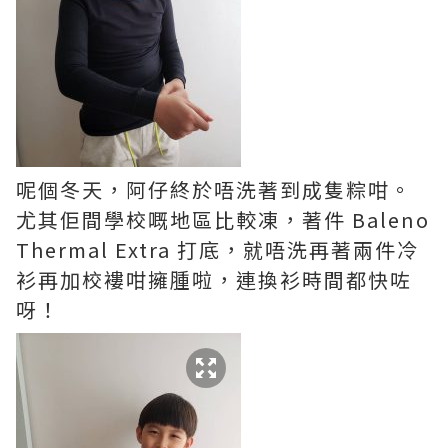
呢個冬天，阿仔終於唔洗著到成隻粽咁。
尤其佢間學校嘅地區比較凍，著件 Baleno
Thermal Extra 打底，就唔洗再著兩件冷
衫再加校褸咁擁腫啦，連換衫時間都快咗
呀！