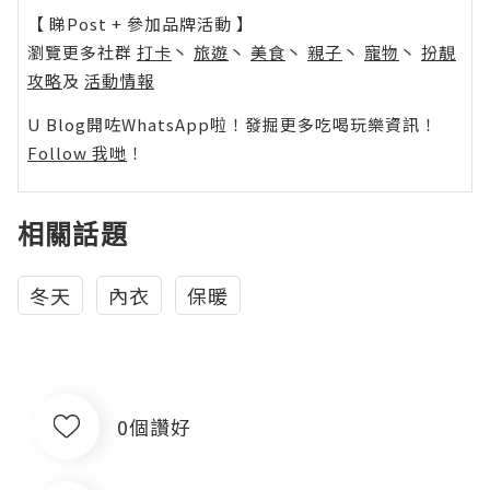
【 睇Post + 參加品牌活動 】
瀏覽更多社群
打卡
丶
旅遊
丶
美食
丶
親子
丶
寵物
丶
扮靚
攻略
及
活動情報
U Blog開咗WhatsApp啦！發掘更多吃喝玩樂資訊！
Follow 我哋
！
相關話題
冬天
內衣
保暖
0個讚好