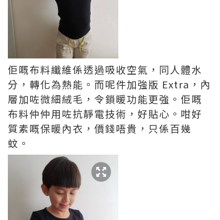
佢嘅布料纖維係透過吸收空氣，同人體水
分，轉化為熱能。而呢件加強版 Extra，內
層加咗微細絨毛，令鎖暖功能更強。佢嘅
布料仲仲用咗抗靜電技術，好貼心。咁好
質素嘅保暖內衣，價錢唔貴，只係百幾
蚊。