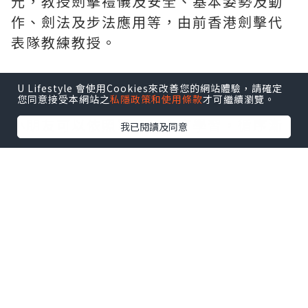
元，教授劍擊禮儀及安全、基本姿勢及動
作、劍法及步法應用等，由前香港劍擊代
表隊教練教授。
哥哥睇住短片教學👀，邊睇邊學，教練嘅
U Lifestyle 會使用Cookies來改善您的網站體驗，請確定
您同意接受本網站之
私隱政策和使用條款
才可繼續瀏覽。
教法專業，而且非常清晰，容易明白👍🏻。
小朋友可以依照單元嘅次序學習，循序漸
我已閱讀及同意
進。
除咗劍擊課程，UKH 仲有好多不同種類嘅
線上課程，隨時隨地睇學。10月9日 至 10
月23日
UKH Facebook 會有 Giveaway 活動🤩，
有興趣比小朋友學劍擊嘅各位，快 d 上
@ukh.academy Facebook 參加