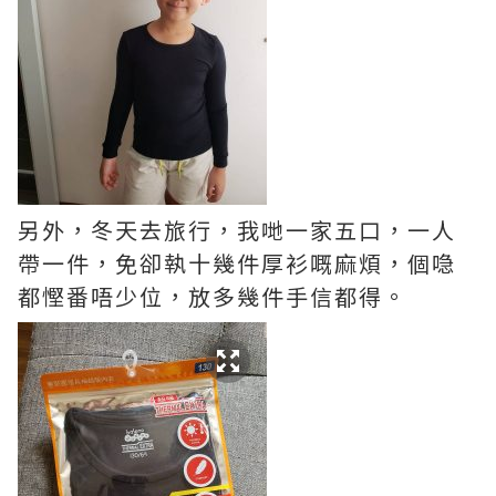
另外，冬天去旅行，我哋一家五口，一人
帶一件，免卻執十幾件厚衫嘅麻煩，個喼
都慳番唔少位，放多幾件手信都得。