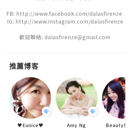
FB: http://www.facebook.com/dalasfirenze 

IG: http://www.instagram.com/dalasfirenze

歡迎聯絡: dalasfirenze@gmail.com
推薦博客
h 夏沫
♥Eunice♥
Amy Ng