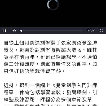
Video
Player
is
loading.
Remaining
-
0:00
Loaded
:
Pause
Unmute
Fullscre
0%
Time
自從上個月奧運劍擊選手張家朗勇奪金牌
後🥇，哥哥都對劍擊嘅興趣大增🤺。雖其
實早在前兩年，哥哥已經話想學，不過怕
佢三分鐘熱度，劍擊嘅裝備又唔係平，如
果佢好快唔學就浪費了🙄。
近排，搵到一個網上《兒童劍擊入門》課
程💻，仲會包括學習套裝：發聲膠劍、訓
練墊及練習靶。課程分為多個章節及單