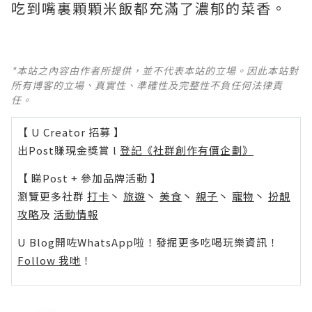
吃到嘴裏顆顆米飯都充滿了濃郁的菜香。 ​​​
*本站之內容由作者所提供，並不代表本站的立場。因此本站對
所有博客的立場、真實性、準確性及完整性不負任何法律責
任。
【 U Creator 招募 】
出Post賺現金獎賞 l
登記《社群創作有價企劃》
【 睇Post + 參加品牌活動 】
瀏覽更多社群
打卡
丶
旅遊
丶
美食
丶
親子
丶
寵物
丶
扮靚
攻略
及
活動情報
U Blog開咗WhatsApp啦！發掘更多吃喝玩樂資訊！
Follow 我哋
！