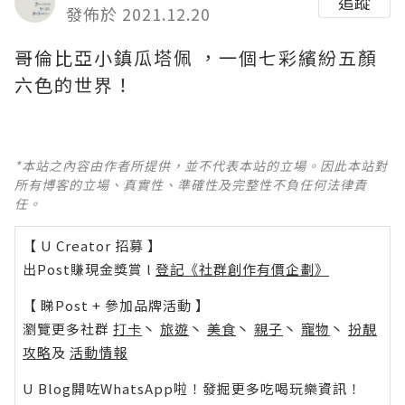
追蹤
發佈於 2021.12.20
哥倫比亞小鎮瓜塔佩 ，一個七彩繽紛五顏
六色的世界！ ​​​​
*本站之內容由作者所提供，並不代表本站的立場。因此本站對
所有博客的立場、真實性、準確性及完整性不負任何法律責
任。
【 U Creator 招募 】
出Post賺現金獎賞 l
登記《社群創作有價企劃》
【 睇Post + 參加品牌活動 】
瀏覽更多社群
打卡
丶
旅遊
丶
美食
丶
親子
丶
寵物
丶
扮靚
攻略
及
活動情報
U Blog開咗WhatsApp啦！發掘更多吃喝玩樂資訊！