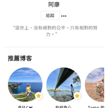
阿康
追蹤
“這世上，沒有絕對的公平，只有相對的努
力。” ​​​ ​​​​
推薦博客
)
高比C🐒
豹紋魚💦