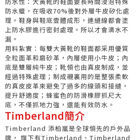
防水性：大黃靴的鞋面要長時間浸泡特殊
防水蠟，在吸收70%後對外層牛皮矽化處
理。鞋身與鞋底壹體成形，連縫線都會塗
上防水膠進行密封處理。所以才會滴水不
漏。
用料紮實：每雙大黃靴的鞋面都采用優質
全粒面革和磨砂革，內層使用小牛皮；內
底是雙層純牛皮；靴領也由真皮制成，並
經過特殊處理；制成襯裏用的是整張柔軟
的真皮皮革來避免了過多的線頭和接縫，
提升舒適度；蜂蜜色的防滑橡膠抓尺大
底，不僅抓地力強，還能有效防水。
Timberland簡介
Timberland 添柏嵐是全球領先的戶外品
牌， 旗下有Timberland、Timberland