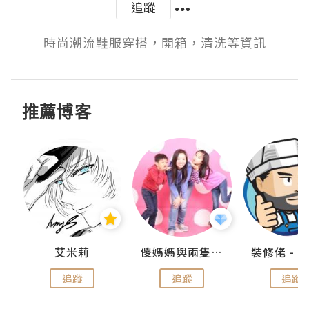
追蹤
時尚潮流鞋服穿搭，開箱，清洗等資訊
推薦博客
點滴
艾米莉
儍媽媽與兩隻小魔怪之家
追蹤
追蹤
追蹤