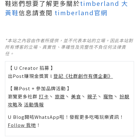
鞋迷們想要了解更多關於
timberland 大
黃鞋
信息請查閱
timberland官網
*本站之內容由作者所提供，並不代表本站的立場。因此本站對
所有博客的立場、真實性、準確性及完整性不負任何法律責
任。
【 U Creator 招募 】
出Post賺現金獎賞 l
登記《社群創作有價企劃》
【 睇Post + 參加品牌活動 】
瀏覽更多社群
打卡
丶
旅遊
丶
美食
丶
親子
丶
寵物
丶
扮靚
攻略
及
活動情報
U Blog開咗WhatsApp啦！發掘更多吃喝玩樂資訊！
Follow 我哋
！