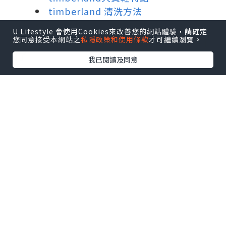
timberland 清洗方法
timberland 黃靴保養
U Lifestyle 會使用Cookies來改善您的網站體驗，請確定
您同意接受本網站之
私隱政策和使用條款
才可繼續瀏覽。
我已閱讀及同意
▲ 大黄靴 Dark Rust 配色（6-inch Boot）
大黄靴怎么穿搭好看
相信大家對
timberland 黃鞋
的工藝細節
都了如指掌，在這裏葉子就不再贅述了，
我們直接切入主題：
如此名不虛傳的大黃靴，自然就免不了被
潮流明星們喜愛。可是那麽多人的上腳演
繹，穿得好看順眼的，還真不敢說有幾
個。例如很多 rapper，他們就把穿 AJ1
的那壹套完全照搬到大黃靴身上，寬松的