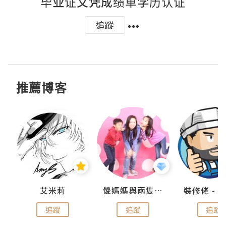
毕业证文凭成绩单学历认证
追蹤
推薦博客
點滴
艾米莉
儍媽媽與兩隻小魔怪之家
追蹤
追蹤
追蹤