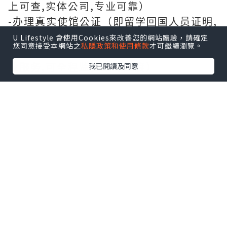
上可查,实体公司,专业可靠）
-办理真实使馆公证（即留学回国人员证明,
不成功不收费！！！）
U Lifestyle 會使用Cookies來改善您的網站體驗，請確定
您同意接受本網站之
私隱政策和使用條款
才可繼續瀏覽。
-办理各国各大学文凭（世界名校一对一专
业服务,可全程监控跟踪进度）
我已閱讀及同意
-全套服务：毕业证、成绩单、真实使馆公
证、真实教育部认证。让您回国发展信心
十足！
-可以提供钢印、水印、烫金、激光防伪、
凹凸版、最新版的毕业证、百分之百让您
绝对满意、设计,印刷,DH L快递;毕业证、
成绩单,真实大使馆教育部认证,速度快。
敬告：面对网上有些不良个人中介，真实
真实认证故意虚假报价，毕业证成绩单却
报价很高，挖坑骗留学生和原版差异很大