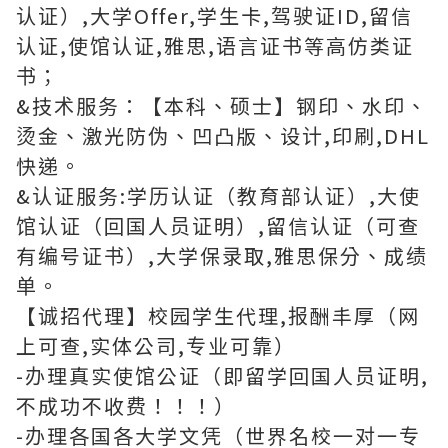
认证）,大学Offer,学生卡,驾驶证ID,留信
认证,使馆认证,雅思,语言证书等高仿类证
书；
&技术服务：【本科、硕士】钢印、水印、
烫金、激光防伪、凹凸版、设计,印刷,DHL
快递。
&认证服务:学历认证（教育部认证）,大使
馆认证（回国人员证明）,留信认证（可查
有编号证书）,大学保录取,雅思保分、成绩
单。
【诚招代理】校园学生代理,报酬丰厚（网
上可查,实体公司,专业可靠）
-办理真实使馆公证（即留学回国人员证明,
不成功不收费！！！）
-办理各国各大学文凭（世界名校一对一专