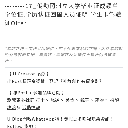
--------17_俄勒冈州立大学毕业证成绩单
学位证.学历认证回国人员证明.学生卡驾驶
证Offer
*本站之內容由作者所提供，並不代表本站的立場。因此本站對
所有博客的立場、真實性、準確性及完整性不負任何法律責
任。
【 U Creator 招募 】
出Post賺現金獎賞 l
登記《社群創作有價企劃》
【 睇Post + 參加品牌活動 】
瀏覽更多社群
打卡
丶
旅遊
丶
美食
丶
親子
丶
寵物
丶
扮靚
攻略
及
活動情報
U Blog開咗WhatsApp啦！發掘更多吃喝玩樂資訊！
Follow 我哋
！