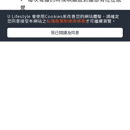
覺
有時會有腿部麻木感
U Lifestyle 會使用Cookies來改善您的網站體驗，請確定
您同意接受本網站之
私隱政策和使用條款
才可繼續瀏覽。
有時打乞嗤都會有腰痛問題
他說自從腰部出現這些感覺之後，便感到
我已閱讀及同意
害怕，暫時不夠膽再次做重量訓練，怕會
整親。
經過臨床檢查，我們發現以下幾個問題：
腰椎第四第五節椎間盤 L4/5 有明顯的壓
痛感
肌肉檢查：發現右側腰方肌
(Quadratus Lumborum)、豎直肌
(Erector Spinae)、臀小肌 (Gluteus
Minimus) 明顯壓痛
腰椎關節明顯旋轉向右邊 (Rotation to
the right)