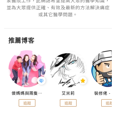
家醫院工作，此網誌希望提高大眾的醫學知識，
並為大眾提供正確、有效及最新的方法解決痛症
或其它醫學問題。
推薦博客
點滴
儍媽媽與兩隻小魔怪之家
艾米莉
追蹤
追蹤
追蹤