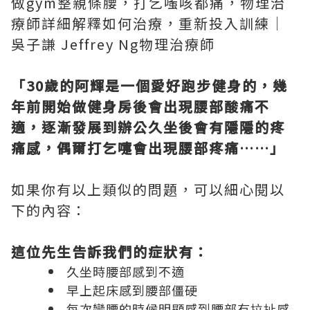
做gym整親條腰，打乞嗤咳都痛，物理治
療師詳細解釋如何治療，重新投入訓練│
吳子謙 Jeffrey Ng物理治療師
「30歲的阿輝是一個愛好跑步健身的，幾
年前開始做健身房後會出現腰部酸痛不
適，逐漸發展到辦公久坐後會有隱隱的疼
痛感，偶爾打乞嚏會出現腰部疼痛……」
如果你有以上類似的問題，可以細心閱以
下的內容：
這位先生告訴我們的症狀有：
久坐時腰部感到不適
早上起床感到腰部僵硬
每次彎腰的時候明顯感到腰部有拉扯感