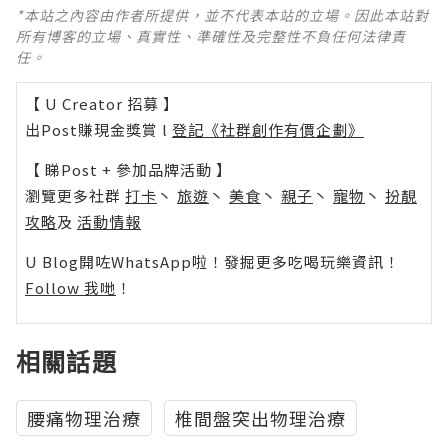
*本站之內容由作者所提供，並不代表本站的立場。因此本站對
所有博客的立場、真實性、準確性及完整性不負任何法律責
任。
【 U Creator 招募 】
出Post賺現金獎賞 l
登記《社群創作有價企劃》
【 睇Post + 參加品牌活動 】
瀏覽更多社群
打卡
丶
旅遊
丶
美食
丶
親子
丶
寵物
丶
扮靚
攻略
及
活動情報
U Blog開咗WhatsApp啦！發掘更多吃喝玩樂資訊！
Follow 我哋
！
相關話題
腰痛物理治療
椎間盤突出物理治療