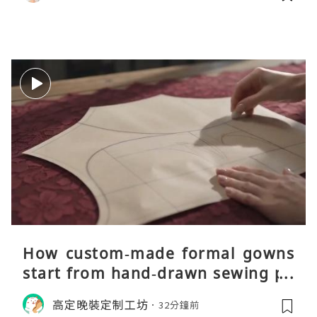
How custom‑made formal gowns
start from hand‑drawn sewing pa
tterns
高定晚裝定制工坊
32分鐘前