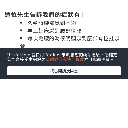
這位先生告訴我們的症狀有：
久坐時腰部感到不適
早上起床感到腰部僵硬
每次彎腰的時候明顯感到腰部有拉扯感
覺
有時會有腿部麻木感
U Lifestyle 會使用Cookies來改善您的網站體驗，請確定
您同意接受本網站之
私隱政策和使用條款
才可繼續瀏覽。
有時打乞嗤都會有腰痛問題
他說自從腰部出現這些感覺之後，便感到
我已閱讀及同意
害怕，暫時不夠膽再次做重量訓練，怕會
整親。
經過臨床檢查，我們發現以下幾個問題：
腰椎第四第五節椎間盤 L4/5 有明顯的壓
痛感
肌肉檢查：發現右側腰方肌