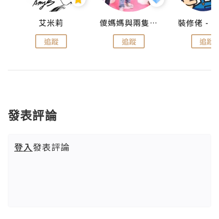
點滴
艾米莉
儍媽媽與兩隻小魔怪之家
追蹤
追蹤
追蹤
發表評論
登入
發表評論