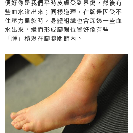
便好像是我們平時皮膚受到界傷，然後有
些血水滲出來；同樣道理，在韌帶因受不
住壓力撕裂時，身體組織也會深透一些血
水出來，繼而形成腳眼位置好像有些
「腫」積聚在腳腕關節內。