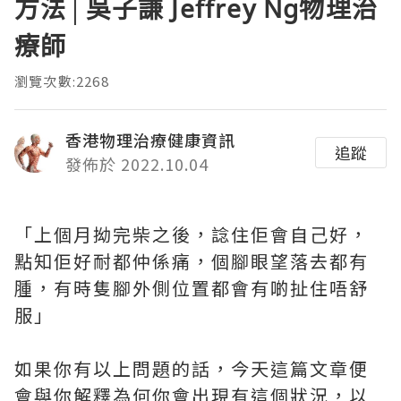
方法│吳子謙 Jeffrey Ng物理治
療師
瀏覽次數:2268
香港物理治療健康資訊
追蹤
發佈於 2022.10.04
「上個月拗完柴之後，諗住佢會自己好，
點知佢好耐都仲係痛，個腳眼望落去都有
腫，有時隻腳外側位置都會有啲扯住唔舒
服」
如果你有以上問題的話，今天這篇文章便
會與你解釋為何你會出現有這個狀況，以