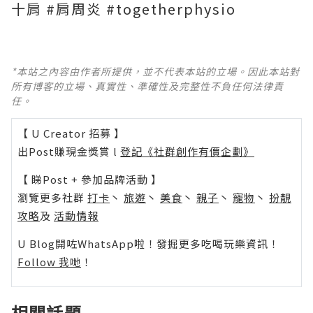
十肩 #肩周炎 #togetherphysio
*本站之內容由作者所提供，並不代表本站的立場。因此本站對
所有博客的立場、真實性、準確性及完整性不負任何法律責
任。
【 U Creator 招募 】
出Post賺現金獎賞 l
登記《社群創作有價企劃》
【 睇Post + 參加品牌活動 】
瀏覽更多社群
打卡
丶
旅遊
丶
美食
丶
親子
丶
寵物
丶
扮靚
攻略
及
活動情報
U Blog開咗WhatsApp啦！發掘更多吃喝玩樂資訊！
Follow 我哋
！