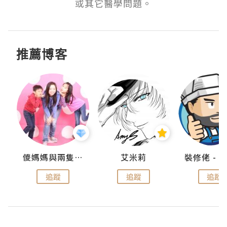
或其它醫學問題。
推薦博客
點滴
儍媽媽與兩隻小魔怪之家
艾米莉
追蹤
追蹤
追蹤