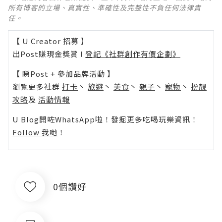
所有博客的立場、真實性、準確性及完整性不負任何法律責
任。
【 U Creator 招募 】
出Post賺現金獎賞 l
登記《社群創作有價企劃》
【 睇Post + 參加品牌活動 】
瀏覽更多社群
打卡
丶
旅遊
丶
美食
丶
親子
丶
寵物
丶
扮靚
攻略
及
活動情報
U Blog開咗WhatsApp啦！發掘更多吃喝玩樂資訊！
Follow 我哋
！
0個讚好