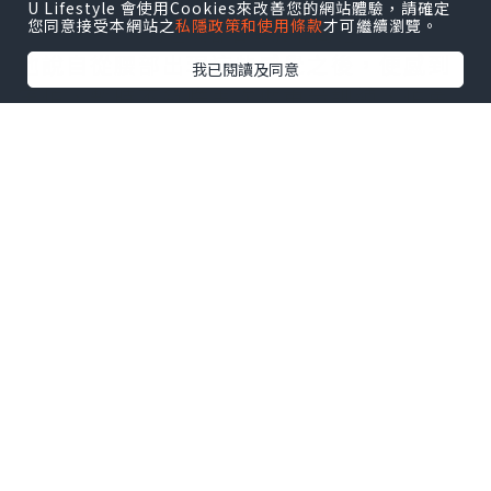
有時會有腿部麻木感
U Lifestyle 會使用Cookies來改善您的網站體驗，請確定
您同意接受本網站之
私隱政策和使用條款
才可繼續瀏覽。
有時打乞嗤都會有腰痛問題
他說自從腰部出現這些感覺之後，便感到
我已閱讀及同意
害怕，暫時不夠膽再次做重量訓練，怕會
整親。
經過臨床檢查，我們發現以下幾個問題：
腰椎第四第五節椎間盤 L4/5 有明顯的壓
痛感
肌肉檢查：發現右側腰方肌
(Quadratus Lumborum)、豎直肌
(Erector Spinae)、臀小肌 (Gluteus
Minimus) 明顯壓痛
腰椎關節明顯旋轉向右邊 (Rotation to
the right)
站姿：有盆骨前傾問顯，胸椎後凸