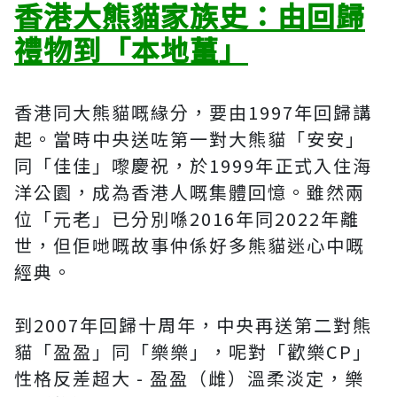
香港大熊貓家族史：由回歸
禮物到「本地薑」
香港同大熊貓嘅緣分，要由1997年回歸講
起。當時中央送咗第一對大熊貓「安安」
同「佳佳」嚟慶祝，於1999年正式入住海
洋公園，成為香港人嘅集體回憶。雖然兩
位「元老」已分別喺2016年同2022年離
世，但佢哋嘅故事仲係好多熊貓迷心中嘅
經典。
到2007年回歸十周年，中央再送第二對熊
貓「盈盈」同「樂樂」，呢對「歡樂CP」
性格反差超大 - 盈盈（雌）溫柔淡定，樂