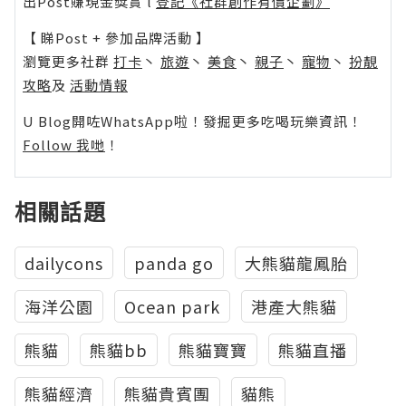
出Post賺現金獎賞 l
登記《社群創作有價企劃》
【 睇Post + 參加品牌活動 】
瀏覽更多社群
打卡
丶
旅遊
丶
美食
丶
親子
丶
寵物
丶
扮靚
攻略
及
活動情報
U Blog開咗WhatsApp啦！發掘更多吃喝玩樂資訊！
Follow 我哋
！
相關話題
dailycons
panda go
大熊貓龍鳳胎
海洋公園
Ocean park
港產大熊貓
熊貓
熊貓bb
熊貓寶寶
熊貓直播
熊貓經濟
熊貓貴賓團
貓熊