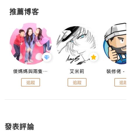
推薦博客
點滴
儍媽媽與兩隻小魔怪之家
艾米莉
追蹤
追蹤
追蹤
發表評論