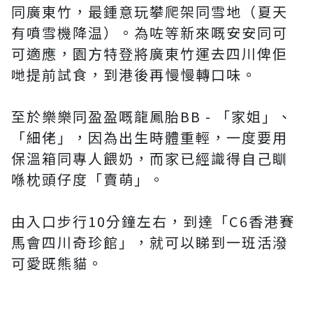
同廣東竹，最鍾意玩攀爬架同雪地（夏天
有噴雪機降温）。為咗等新來嘅安安同可
可適應，園方特登將廣東竹運去四川俾佢
哋提前試食，到港後再慢慢轉口味。
至於樂樂同盈盈嘅龍鳳胎BB - 「家姐」、
「細佬」，因為出生時體重輕，一度要用
保溫箱同專人餵奶，而家已經識得自己瞓
喺枕頭仔度「賣萌」。
由入口步行10分鐘左右，到達「C6香港賽
馬會四川奇珍館」，就可以睇到一班活潑
可愛既熊貓。