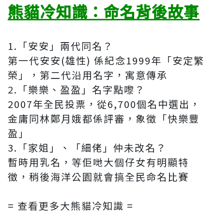
熊貓冷知識：命名背後故事
1.「安安」兩代同名？
第一代安安(雄性) 係紀念1999年「安定繁
榮」，第二代沿用名字，寓意傳承
2.
「樂樂、盈盈」名字點嚟？
2007年全民投票，從6,700個名中選出，
金庸同林鄭月娥都係評審，象徵「快樂豐
盈」
3.「家姐」、「細佬」仲未改名？
暫時用乳名，等佢哋大個仔女有明顯特
徵，稍後海洋公園就會搞全民命名比賽
= 查看更多大熊貓冷知識 =