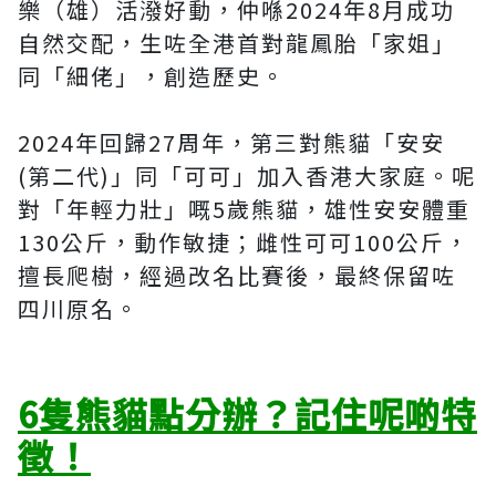
樂（雄）活潑好動，仲喺2024年8月成功
自然交配，生咗全港首對龍鳳胎「家姐」
同「細佬」，創造歷史。
2024年回歸27周年，第三對熊貓「安安
(第二代)」同「可可」加入香港大家庭。呢
對「年輕力壯」嘅5歲熊貓，雄性安安體重
130公斤，動作敏捷；雌性可可100公斤，
擅長爬樹，經過改名比賽後，最終保留咗
四川原名。
6隻熊貓點分辦？記住呢啲特
徵！