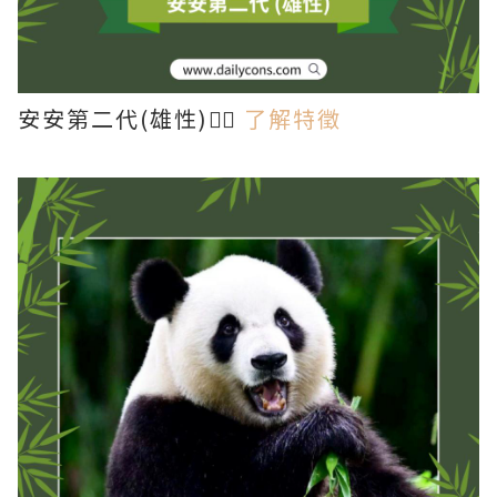
安安第二代(雄性)👉🏻
了解特徵