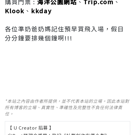
購買門票 :
海洋公園網站
、
Trip.com
、
Klook
、
kkday
各位準奶爸奶媽記住預早買飛入場，假日
分分鐘要排幾個鐘啊!!!
*本站之內容由作者所提供，並不代表本站的立場。因此本站對
所有博客的立場、真實性、準確性及完整性不負任何法律責
任。
【 U Creator 招募 】