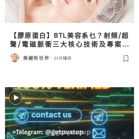
【膠原蛋白】BTL美容系乜？射頻/超
聲/電磁脈衝三大核心技術及專案盤
點！
美麗新世界
23分鐘前