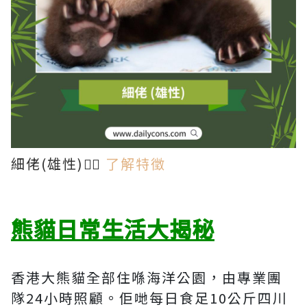
細佬(雄性)👉🏻
了解特徵
熊貓日常生活大揭秘
香港大熊貓全部住喺海洋公園，由專業團
隊24小時照顧。佢哋每日食足10公斤四川