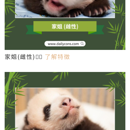
家姐(雌性)👉🏻
了解特徵