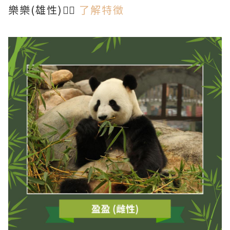
樂樂(雄性)👉🏻
了解特徵