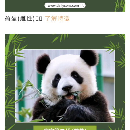
盈盈(雌性)👉🏻
了解特徵